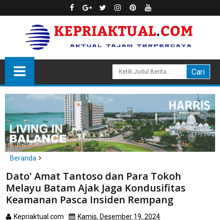
Beranda
Batam
Dato' Amat Tantoso dan Para Tokoh
Dato' Amat Tantoso dan Para Tokoh Melayu Batam Ajak Jaga
Melayu Batam Ajak Jaga Kondusifitas
Kondusifitas Keamanan Pasca Insiden Rempang
Keamanan Pasca Insiden Rempang
Kepriaktual.com
Kamis, Desember 19, 2024
Dibaca
kali