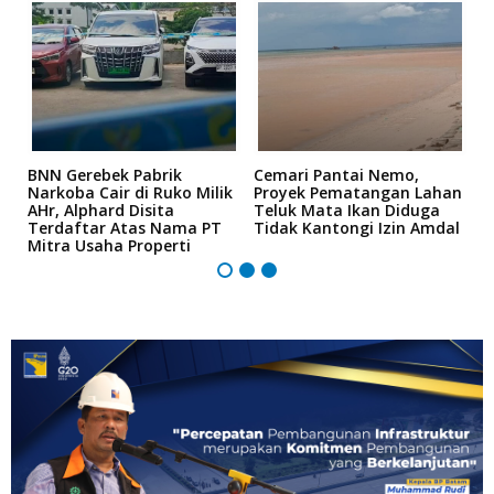
a
BNN Gerebek Pabrik
Cemari Pantai Nemo,
K
Narkoba Cair di Ruko Milik
Proyek Pematangan Lahan
R
AHr, Alphard Disita
Teluk Mata Ikan Diduga
B
Terdaftar Atas Nama PT
Tidak Kantongi Izin Amdal
P
Mitra Usaha Properti