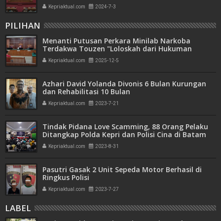
Kepriaktual.com
2024-7-3
PILIHAN
Menanti Putusan Perkara Minilab Narkoba
Terdakwa Touzen "Loloskah dari Hukuman
Seumur Hidup atau Mati"
Kepriaktual.com
2025-12-5
Azhari David Yolanda Divonis 6 Bulan Kurungan
dan Rehabilitasi 10 Bulan
Kepriaktual.com
2023-7-21
Tindak Pidana Love Scamming, 88 Orang Pelaku
Ditangkap Polda Kepri dan Polisi Cina di Batam
Kepriaktual.com
2023-8-31
Pasutri Gasak 2 Unit Sepeda Motor Berhasil di
Ringkus Polisi
Kepriaktual.com
2023-7-27
LABEL