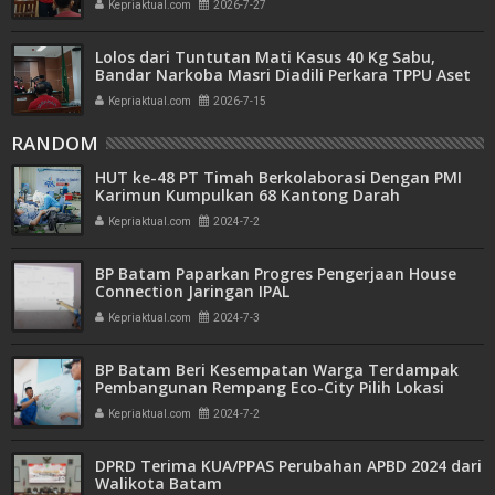
Kepriaktual.com
2026-7-27
Lolos dari Tuntutan Mati Kasus 40 Kg Sabu,
Bandar Narkoba Masri Diadili Perkara TPPU Aset
Miliaran
Kepriaktual.com
2026-7-15
RANDOM
HUT ke-48 PT Timah Berkolaborasi Dengan PMI
Karimun Kumpulkan 68 Kantong Darah
Kepriaktual.com
2024-7-2
BP Batam Paparkan Progres Pengerjaan House
Connection Jaringan IPAL
Kepriaktual.com
2024-7-3
BP Batam Beri Kesempatan Warga Terdampak
Pembangunan Rempang Eco-City Pilih Lokasi
Hunian Baru Sesuai Site Plan
Kepriaktual.com
2024-7-2
DPRD Terima KUA/PPAS Perubahan APBD 2024 dari
Walikota Batam