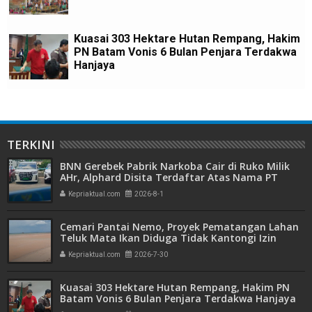
Kuasai 303 Hektare Hutan Rempang, Hakim
PN Batam Vonis 6 Bulan Penjara Terdakwa
Hanjaya
TERKINI
BNN Gerebek Pabrik Narkoba Cair di Ruko Milik
AHr, Alphard Disita Terdaftar Atas Nama PT
Mitra Usaha Properti
Kepriaktual.com
2026-8-1
Cemari Pantai Nemo, Proyek Pematangan Lahan
Teluk Mata Ikan Diduga Tidak Kantongi Izin
Amdal
Kepriaktual.com
2026-7-30
Kuasai 303 Hektare Hutan Rempang, Hakim PN
Batam Vonis 6 Bulan Penjara Terdakwa Hanjaya