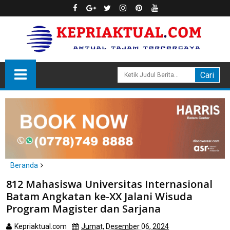
Beranda
Batam
812 Mahasiswa Universitas Internasional
812 Mahasiswa Universitas Internasional Batam Angkatan ke-
Batam Angkatan ke-XX Jalani Wisuda
XX Jalani Wisuda Program Magister dan Sarjana
Program Magister dan Sarjana
Kepriaktual.com
Jumat, Desember 06, 2024
Dibaca
kali