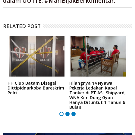
dalam UU ITE. #MariBijakBerkomentar.
RELATED POST
n
HH Club Batam Disegel
Hilangnya 14 Nyawa
H
Dittipidnarkoba Bareskrim
Pekerja Ledakan Kapal
T
Polri
Tanker di PT ASL Shipyard,
F
ya
WNA Kim Dong Gyun
B
Hanya Dituntut 1 Tahun 6
R
Bulan
B