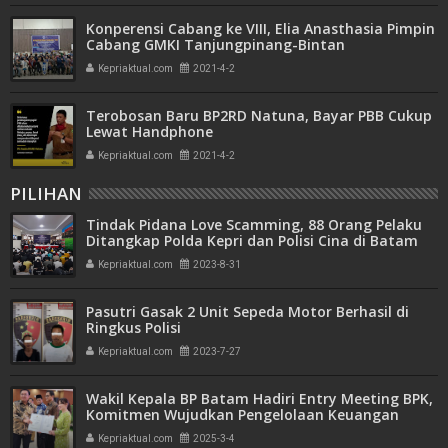
Konperensi Cabang ke VIII, Elia Anasthasia Pimpin
Cabang GMKI Tanjungpinang-Bintan
Kepriaktual.com
2021-4-2
Terobosan Baru BP2RD Natuna, Bayar PBB Cukup
Lewat Handphone
Kepriaktual.com
2021-4-2
PILIHAN
Tindak Pidana Love Scamming, 88 Orang Pelaku
Ditangkap Polda Kepri dan Polisi Cina di Batam
Kepriaktual.com
2023-8-31
Pasutri Gasak 2 Unit Sepeda Motor Berhasil di
Ringkus Polisi
Kepriaktual.com
2023-7-27
Wakil Kepala BP Batam Hadiri Entry Meeting BPK,
Komitmen Wujudkan Pengelolaan Keuangan
Transparan dan Akuntabel
Kepriaktual.com
2025-3-4