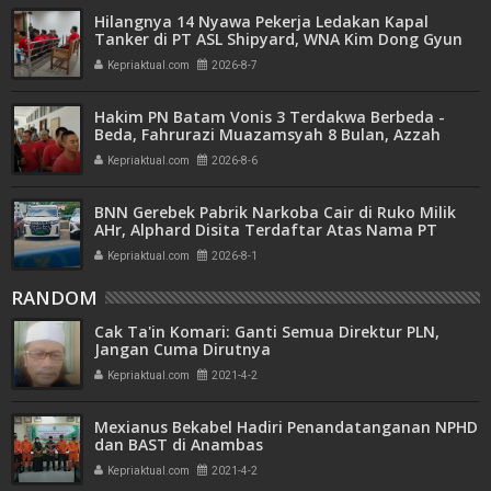
Hilangnya 14 Nyawa Pekerja Ledakan Kapal
Tanker di PT ASL Shipyard, WNA Kim Dong Gyun
Hanya Dituntut 1 Tahun 6 Bulan
Kepriaktual.com
2026-8-7
Hakim PN Batam Vonis 3 Terdakwa Berbeda -
Beda, Fahrurazi Muazamsyah 8 Bulan, Azzah
Azzurah dan Risma Divonis 2 Tahun 6 Bulan
Kepriaktual.com
2026-8-6
BNN Gerebek Pabrik Narkoba Cair di Ruko Milik
AHr, Alphard Disita Terdaftar Atas Nama PT
Mitra Usaha Properti
Kepriaktual.com
2026-8-1
RANDOM
Cak Ta'in Komari: Ganti Semua Direktur PLN,
Jangan Cuma Dirutnya
Kepriaktual.com
2021-4-2
Mexianus Bekabel Hadiri Penandatanganan NPHD
dan BAST di Anambas
Kepriaktual.com
2021-4-2