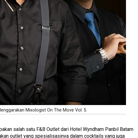
lenggarakan Mixologist On The Move Vol. 5.
rupakan salah satu F&B Outlet dari Hotel Wyndham Panbil Batam
upakan outlet yang spesialisasinya dalam cocktails yang juga