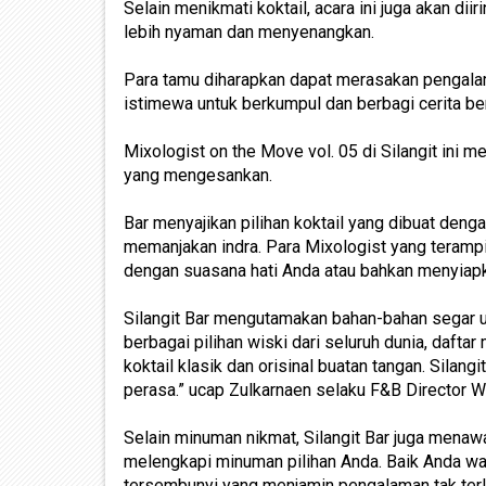
Selain menikmati koktail, acara ini juga akan d
lebih nyaman dan menyenangkan.
Para tamu diharapkan dapat merasakan pengala
istimewa untuk berkumpul dan berbagi cerita b
Mixologist on the Move vol. 05 di Silangit ini
yang mengesankan.
Bar menyajikan pilihan koktail yang dibuat den
memanjakan indra. Para Mixologist yang teram
dengan suasana hati Anda atau bahkan menyiapk
Silangit Bar mengutamakan bahan-bahan segar u
berbagai pilihan wiski dari seluruh dunia, dafta
koktail klasik dan orisinal buatan tangan. Sil
perasa.” ucap Zulkarnaen selaku F&B Director
Selain minuman nikmat, Silangit Bar juga mena
melengkapi minuman pilihan Anda. Baik Anda war
tersembunyi yang menjamin pengalaman tak te