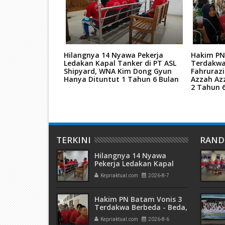
tan Mati Kasus
Hilangnya 14 Nyawa Pekerja
Hakim PN
ar Narkoba
Ledakan Kapal Tanker di PT ASL
Terdakwa
kara TPPU Aset
Shipyard, WNA Kim Dong Gyun
Fahruraz
Hanya Dituntut 1 Tahun 6 Bulan
Azzah Az
2 Tahun 
TERKINI
RAN
Hilangnya 14 Nyawa
Pekerja Ledakan Kapal
Tanker di PT ASL Shipyard,
Kepriaktual.com
2026-8-7
WNA Kim Dong Gyun
Hanya Dituntut 1 Tahun 6
Bulan
Hakim PN Batam Vonis 3
Terdakwa Berbeda - Beda,
Fahrurazi Muazamsyah 8
Kepriaktual.com
2026-8-6
Bulan, Azzah Azzurah dan