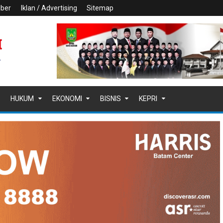
iber
Iklan / Advertising
Sitemap
HUKUM
EKONOMI
BISNIS
KEPRI