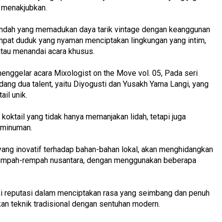
 menakjubkan.
indah yang memadukan daya tarik vintage dengan keanggunan
pat duduk yang nyaman menciptakan lingkungan yang intim,
 atau menandai acara khusus.
nggelar acara Mixologist on the Move vol. 05, Pada seri
dang dua talent, yaitu Diyogusti dan Yusakh Yama Langi, yang
il unik.
oktail yang tidak hanya memanjakan lidah, tetapi juga
 minuman.
yang inovatif terhadap bahan-bahan lokal, akan menghidangkan
an rempah-rempah nusantara, dengan menggunakan beberapa
ki reputasi dalam menciptakan rasa yang seimbang dan penuh
n teknik tradisional dengan sentuhan modern.