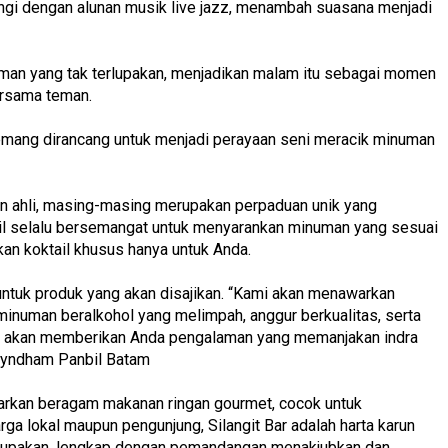
iiringi dengan alunan musik live jazz, menambah suasana menjadi
man yang tak terlupakan, menjadikan malam itu sebagai momen
ersama teman.
 memang dirancang untuk menjadi perayaan seni meracik minuman
gan ahli, masing-masing merupakan perpaduan unik yang
pil selalu bersemangat untuk menyarankan minuman yang sesuai
an koktail khusus hanya untuk Anda.
ntuk produk yang akan disajikan. “Kami akan menawarkan
r minuman beralkohol yang melimpah, anggur berkualitas, serta
angit akan memberikan Anda pengalaman yang memanjakan indra
 Wyndham Panbil Batam
warkan beragam makanan ringan gourmet, cocok untuk
ga lokal maupun pengunjung, Silangit Bar adalah harta karun
rlupakan, lengkap dengan pemandangan menakjubkan dan