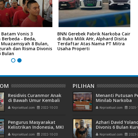
 Batam Vonis 3
BNN Gerebek Pabrik Narkoba Cair
C
 Berbeda - Beda,
di Ruko Milik AHr, Alphard Disita
P
i Muazamsyah 8 Bulan,
Terdaftar Atas Nama PT Mitra
I
zurah dan Risma Divonis
Usaha Properti
A
6 Bulan
DOM
PILIHAN
Residivis Curanmor Anak
Menanti Putusan P
di Bawah Umur Kembali
Minilab Narkoba
Beraksi
Terdakwa Touzen
Kepriaktual.com
2022-10-20
Kepriaktual.com
2025-
"Loloskah dari Hu
Seumur Hidup atau
Pengurus Masyarakat
Azhari David Yolan
Kelistrikan Indonesia, MKI
Divonis 6 Bulan Ku
Wilayah Kepri Resmi
dan Rehabilitasi 10
Kepriaktual.com
2022-10-20
Kepriaktual.com
2023-
Terbentuk