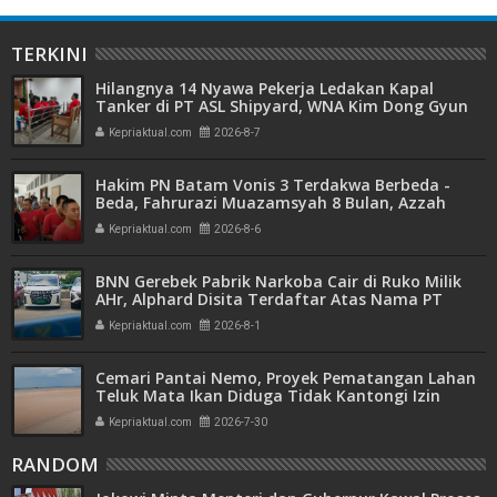
TERKINI
Hilangnya 14 Nyawa Pekerja Ledakan Kapal
Tanker di PT ASL Shipyard, WNA Kim Dong Gyun
Hanya Dituntut 1 Tahun 6 Bulan
Kepriaktual.com
2026-8-7
Hakim PN Batam Vonis 3 Terdakwa Berbeda -
Beda, Fahrurazi Muazamsyah 8 Bulan, Azzah
Azzurah dan Risma Divonis 2 Tahun 6 Bulan
Kepriaktual.com
2026-8-6
BNN Gerebek Pabrik Narkoba Cair di Ruko Milik
AHr, Alphard Disita Terdaftar Atas Nama PT
Mitra Usaha Properti
Kepriaktual.com
2026-8-1
Cemari Pantai Nemo, Proyek Pematangan Lahan
Teluk Mata Ikan Diduga Tidak Kantongi Izin
Amdal
Kepriaktual.com
2026-7-30
RANDOM