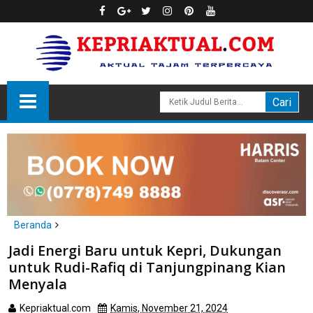
Beranda
Batam
Jadi Energi Baru untuk Kepri, Dukungan
Jadi Energi Baru untuk Kepri, Dukungan untuk Rudi-Rafiq di
untuk Rudi-Rafiq di Tanjungpinang Kian
Tanjungpinang Kian Menyala
Menyala
Kepriaktual.com
Kamis, November 21, 2024
Dibaca
kali