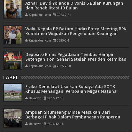
Azhari David Yolanda Divonis 6 Bulan Kurungan
dan Rehabilitasi 10 Bulan
Kepriaktual.com
2023-7-21
Wakil Kepala BP Batam Hadiri Entry Meeting BPK,
Komitmen Wujudkan Pengelolaan Keuangan
Transparan dan Akuntabel
Kepriaktual.com
2025-3-4
Deposito Emas Pegadaian Tembus Hampir
Setengah Ton, Sehari Setelah Presiden Resmikan
Bank Emas
Kepriaktual.com
2025-2-28
LABEL
Fraksi Demokrat Usulkan Supaya Ada SOTK
Khusus Menangani Persoalan Migas Natuna
Unknown
2016-12-13
Ampuan Situmeang Minta Masukan Dari
Berbagai Pihak Dalam Pembahasan Ranperda
Unknown
2016-12-14