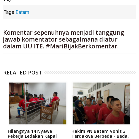
Tags
Batam
Komentar sepenuhnya menjadi tanggung
jawab komentator sebagaimana diatur
dalam UU ITE. #MariBijakBerkomentar.
RELATED POST
Hilangnya 14 Nyawa
Hakim PN Batam Vonis 3
B
r
Pekerja Ledakan Kapal
Terdakwa Berbeda - Beda,
N