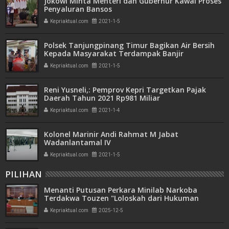
Jokowi Minta Menteri dan Gubernur Kawal Proses
Penyaluran Bansos
Kepriaktual.com
2021-1-5
Polsek Tanjungpinang Timur Bagikan Air Bersih
Kepada Masyarakat Terdampak Banjir
Kepriaktual.com
2021-1-5
Reni Yusneli,: Pemprov Kepri Targetkan Pajak
Daerah Tahun 2021 Rp981 Miliar
Kepriaktual.com
2021-1-4
Kolonel Marinir Andi Rahmat M Jabat
Wadanlantamal IV
Kepriaktual.com
2021-1-5
PILIHAN
Menanti Putusan Perkara Minilab Narkoba
Terdakwa Touzen "Loloskah dari Hukuman
Seumur Hidup atau Mati"
Kepriaktual.com
2025-12-5