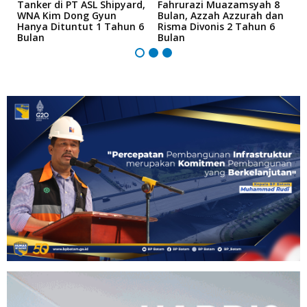
Tanker di PT ASL Shipyard,
Fahrurazi Muazamsyah 8
A
an
WNA Kim Dong Gyun
Bulan, Azzah Azzurah dan
T
Hanya Dituntut 1 Tahun 6
Risma Divonis 2 Tahun 6
M
Bulan
Bulan