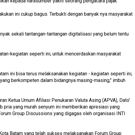
ikan kepada narasumber yakni seorang pengacara pajak.
lakukan ini cukup bagus. Terbukti dengan banyak nya masyarakat
anyak sekali tantangan-tantangan digitalisasi yang belum tentu
iatan-kegiatan seperti ini, untuk mencerdaskan masyarakat
am ini bisa terus melaksanakan kegiatan - kegiatan seperti ini,
yang berkompeten dalam bidangnya masing-masing," imbuh
an Ketua Umum Afiliasi Penukaran Valuta Asing (APVA), Dato'
ab pria yang murah senyum ini memberikan apresiasi yang
 Forum Group Discussions yang digagas oleh organisasi INTI
I Kota Batam yang telah sukses melaksanakan Forum Group