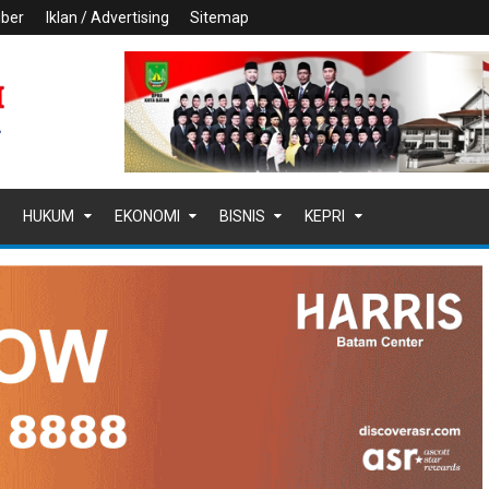
iber
Iklan / Advertising
Sitemap
HUKUM
EKONOMI
BISNIS
KEPRI