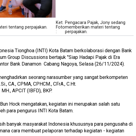
Ket.
Pengacara Pajak, Jony sedang
eri tentang perpajakan.
Foto
memberikan materi tentang
:
perpajakan.
nesia Tionghoa (INTI) Kota Batam berkolaborasi dengan Bank
 Group Discussions bertajuk "Siap Hadapi Pajak di Era
i Kantor Bank Danamon Cabang Nagoya, Selasa (26/11/2024).
 menghadirkan seorang narasumber yang sangat berkompeten
.Si., CA., CPMA, CPHCM., CFrA., C.Ht.
, MH., APCIT (IBFD), BKP.
Bun Hock mengatakan, kegiatan ini merupakan salah satu
leh para pengurus INTI Kota Batam.
masih banyak masyarakat Indonesia khususnya para pengusaha di
na cara membuat pelaporan terhadap kegiatan - kegiatan