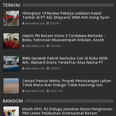
TERKINI
Hilangnya 14 Nyawa Pekerja Ledakan Kapal
Tanker di PT ASL Shipyard, WNA Kim Dong Gyun
Hanya Dituntut 1 Tahun 6 Bulan
Kepriaktual.com
2026-8-7
Hakim PN Batam Vonis 3 Terdakwa Berbeda -
Beda, Fahrurazi Muazamsyah 8 Bulan, Azzah
Azzurah dan Risma Divonis 2 Tahun 6 Bulan
Kepriaktual.com
2026-8-6
BNN Gerebek Pabrik Narkoba Cair di Ruko Milik
AHr, Alphard Disita Terdaftar Atas Nama PT
Mitra Usaha Properti
Kepriaktual.com
2026-8-1
Cemari Pantai Nemo, Proyek Pematangan Lahan
Teluk Mata Ikan Diduga Tidak Kantongi Izin
Amdal
Kepriaktual.com
2026-7-30
RANDOM
Masih DPO, RS Diduga Jalankan Bisnis Pengiriman
PMI Lewat Pelabuhan Internasinal Batam