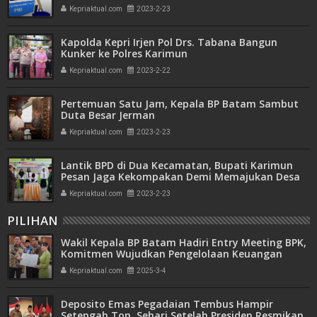
Kepriaktual.com
2023-2-23
Kapolda Kepri Irjen Pol Drs. Tabana Bangun
Kunker ke Polres Karimun
Kepriaktual.com
2023-2-22
Pertemuan Satu Jam, Kepala BP Batam Sambut
Duta Besar Jerman
Kepriaktual.com
2023-2-23
Lantik BPD di Dua Kecamatan, Bupati Karimun
Pesan Jaga Kekompakan Demi Memajukan Desa
Kepriaktual.com
2023-2-23
PILIHAN
Wakil Kepala BP Batam Hadiri Entry Meeting BPK,
Komitmen Wujudkan Pengelolaan Keuangan
Transparan dan Akuntabel
Kepriaktual.com
2025-3-4
Deposito Emas Pegadaian Tembus Hampir
Setengah Ton, Sehari Setelah Presiden Resmikan