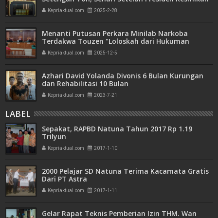
Bank Emas
Kepriaktual.com
2025-2-28
Menanti Putusan Perkara Minilab Narkoba
Terdakwa Touzen "Loloskah dari Hukuman
Seumur Hidup atau Mati"
Kepriaktual.com
2025-12-5
Azhari David Yolanda Divonis 6 Bulan Kurungan
dan Rehabilitasi 10 Bulan
Kepriaktual.com
2023-7-21
LABEL
Sepakat, RAPBD Natuna Tahun 2017 Rp 1.19
Trilyun
Kepriaktual.com
2017-1-10
2000 Pelajar SD Natuna Terima Kacamata Gratis
Dari PT Astra
Kepriaktual.com
2017-1-11
Gelar Rapat Teknis Pemberian Izin THM. Wan