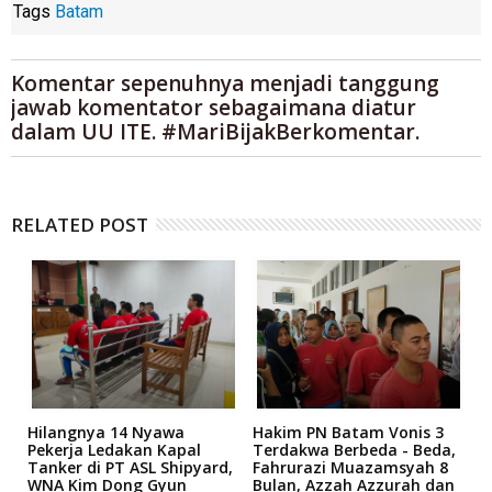
Tags
Batam
Komentar sepenuhnya menjadi tanggung
jawab komentator sebagaimana diatur
dalam UU ITE. #MariBijakBerkomentar.
RELATED POST
Hilangnya 14 Nyawa
Hakim PN Batam Vonis 3
B
r
Pekerja Ledakan Kapal
Terdakwa Berbeda - Beda,
N
Tanker di PT ASL Shipyard,
Fahrurazi Muazamsyah 8
A
an
WNA Kim Dong Gyun
Bulan, Azzah Azzurah dan
T