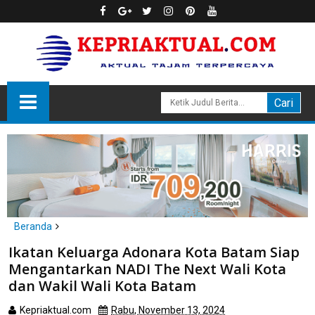
Beranda
Batam
Ikatan Keluarga Adonara Kota Batam Siap
Ikatan Keluarga Adonara Kota Batam Siap Mengantarkan NADI
Mengantarkan NADI The Next Wali Kota
The Next Wali Kota dan Wakil Wali Kota Batam
dan Wakil Wali Kota Batam
Kepriaktual.com
Rabu, November 13, 2024
Dibaca
kali