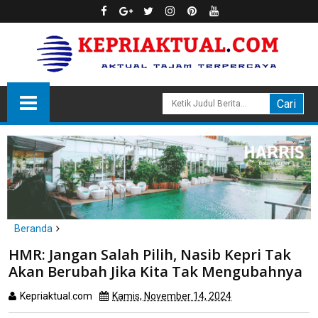
Beranda
Batam
HMR: Jangan Salah Pilih, Nasib Kepri Tak
HMR: Jangan Salah Pilih, Nasib Kepri Tak Akan Berubah Jika Kita
Akan Berubah Jika Kita Tak Mengubahnya
Tak Mengubahnya
Kepriaktual.com
Kamis, November 14, 2024
Dibaca
kali