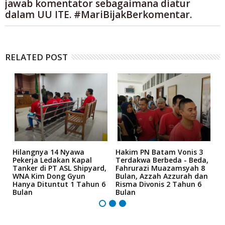
jawab komentator sebagaimana diatur
dalam UU ITE. #MariBijakBerkomentar.
RELATED POST
Hilangnya 14 Nyawa
Hakim PN Batam Vonis 3
B
r
Pekerja Ledakan Kapal
Terdakwa Berbeda - Beda,
N
Tanker di PT ASL Shipyard,
Fahrurazi Muazamsyah 8
A
an
WNA Kim Dong Gyun
Bulan, Azzah Azzurah dan
T
Hanya Dituntut 1 Tahun 6
Risma Divonis 2 Tahun 6
M
Bulan
Bulan