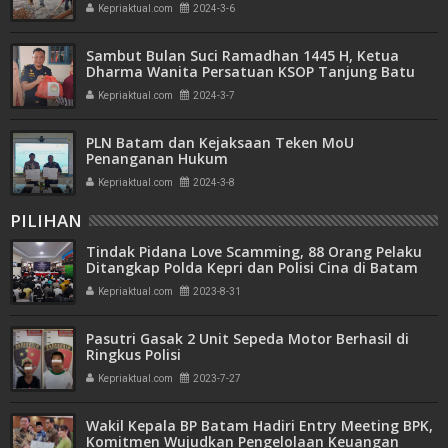
Kepriaktual.com
2024-3-6
Sambut Bulan Suci Ramadhan 1445 H, Ketua
Dharma Wanita Persatuan KSOP Tanjung Batu
Santuni Kaum Dhuafa
Kepriaktual.com
2024-3-7
PLN Batam dan Kejaksaan Teken MoU
Penanganan Hukum
Kepriaktual.com
2024-3-8
PILIHAN
Tindak Pidana Love Scamming, 88 Orang Pelaku
Ditangkap Polda Kepri dan Polisi Cina di Batam
Kepriaktual.com
2023-8-31
Pasutri Gasak 2 Unit Sepeda Motor Berhasil di
Ringkus Polisi
Kepriaktual.com
2023-7-27
Wakil Kepala BP Batam Hadiri Entry Meeting BPK,
Komitmen Wujudkan Pengelolaan Keuangan