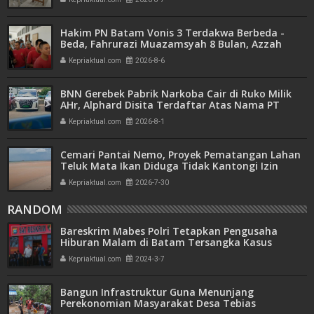
Hakim PN Batam Vonis 3 Terdakwa Berbeda -
Beda, Fahrurazi Muazamsyah 8 Bulan, Azzah
Azzurah dan Risma Divonis 2 Tahun 6 Bulan
Kepriaktual.com
2026-8-6
BNN Gerebek Pabrik Narkoba Cair di Ruko Milik
AHr, Alphard Disita Terdaftar Atas Nama PT
Mitra Usaha Properti
Kepriaktual.com
2026-8-1
Cemari Pantai Nemo, Proyek Pematangan Lahan
Teluk Mata Ikan Diduga Tidak Kantongi Izin
Amdal
Kepriaktual.com
2026-7-30
RANDOM
Bareskrim Mabes Polri Tetapkan Pengusaha
Hiburan Malam di Batam Tersangka Kasus
Penggelapan
Kepriaktual.com
2024-3-7
Bangun Infrastruktur Guna Menunjang
Perekonomian Masyarakat Desa Tebias