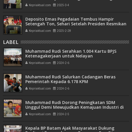
Transparan dan Akuntabel
Kepriaktual.com
2025-3-4
Deposito Emas Pegadaian Tembus Hampir
Setengah Ton, Sehari Setelah Presiden Resmikan
Bank Emas
Kepriaktual.com
2025-2-28
LABEL
Muhammad Rudi Serahkan 1.004 Kartu BPJS
Ketenagakerjaan untuk Nelayan
Kepriaktual.com
2024-2-6
Muhammad Rudi Salurkan Cadangan Beras
Pemerintah Kepada 6.178 KPM
Kepriaktual.com
2024-2-6
Muhammad Rudi Dorong Peningkatan SDM
Unggul Demi Mewujudkan Kemajuan Industri di
Batam
Kepriaktual.com
2024-2-5
Kepala BP Batam Ajak Masyarakat Dukung