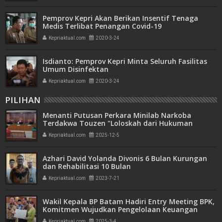
Pemprov Kepri Akan Berikan Insentif Tenaga
Medis Terlibat Penangan Covid-19
Kepriaktual.com
2020-3-24
Isdianto: Pemprov Kepri Minta Seluruh Fasilitas
Umum Disinfektan
Kepriaktual.com
2020-3-24
PILIHAN
Menanti Putusan Perkara Minilab Narkoba
Terdakwa Touzen "Loloskah dari Hukuman
Seumur Hidup atau Mati"
Kepriaktual.com
2025-12-5
Azhari David Yolanda Divonis 6 Bulan Kurungan
dan Rehabilitasi 10 Bulan
Kepriaktual.com
2023-7-21
Wakil Kepala BP Batam Hadiri Entry Meeting BPK,
Komitmen Wujudkan Pengelolaan Keuangan
Transparan dan Akuntabel
Kepriaktual.com
2025-3-4