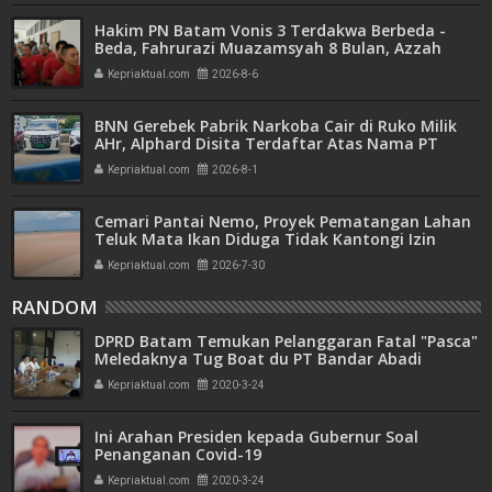
Hakim PN Batam Vonis 3 Terdakwa Berbeda -
Beda, Fahrurazi Muazamsyah 8 Bulan, Azzah
Azzurah dan Risma Divonis 2 Tahun 6 Bulan
Kepriaktual.com
2026-8-6
BNN Gerebek Pabrik Narkoba Cair di Ruko Milik
AHr, Alphard Disita Terdaftar Atas Nama PT
Mitra Usaha Properti
Kepriaktual.com
2026-8-1
Cemari Pantai Nemo, Proyek Pematangan Lahan
Teluk Mata Ikan Diduga Tidak Kantongi Izin
Amdal
Kepriaktual.com
2026-7-30
RANDOM
DPRD Batam Temukan Pelanggaran Fatal "Pasca"
Meledaknya Tug Boat du PT Bandar Abadi
Kepriaktual.com
2020-3-24
Ini Arahan Presiden kepada Gubernur Soal
Penanganan Covid-19
Kepriaktual.com
2020-3-24