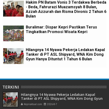
Hakim PN Batam Vonis 3 Terdakwa Berbeda
- Beda, Fahrurazi Muazamsyah 8 Bulan,
Azzah Azzurah dan Risma Divonis 2 Tahun 6
Bulan
Buralimar: Dispar Kepri Pastikan Terus
Tingkatkan Promosi Wisata Kepri
Hilangnya 14 Nyawa Pekerja Ledakan Kapal
Tanker di PT ASL Shipyard, WNA Kim Dong
Gyun Hanya Dituntut 1 Tahun 6 Bulan
TERKINI
Hilangnya 14 Nyawa Pekerja Ledakan Kapal
Tanker di PT ASL Shipyard, WNA Kim Dong Gyun
Hanya Dituntut 1 Tahun 6 Bulan
Kepriaktual.com
2026-8-7