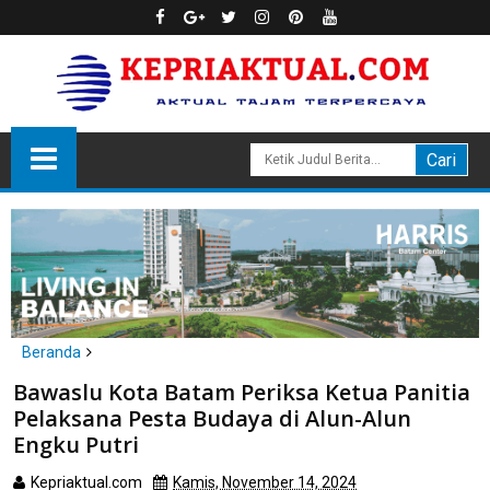
Beranda
Batam
Bawaslu Kota Batam Periksa Ketua Panitia
Bawaslu Kota Batam Periksa Ketua Panitia Pelaksana Pesta
Pelaksana Pesta Budaya di Alun-Alun
Budaya di Alun-Alun Engku Putri
Engku Putri
Kepriaktual.com
Kamis, November 14, 2024
Dibaca
kali