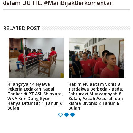
dalam UU ITE. #MariBijakBerkomentar.
RELATED POST
Hilangnya 14 Nyawa
Hakim PN Batam Vonis 3
B
r
Pekerja Ledakan Kapal
Terdakwa Berbeda - Beda,
N
Tanker di PT ASL Shipyard,
Fahrurazi Muazamsyah 8
A
an
WNA Kim Dong Gyun
Bulan, Azzah Azzurah dan
T
Hanya Dituntut 1 Tahun 6
Risma Divonis 2 Tahun 6
M
Bulan
Bulan