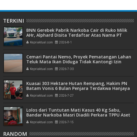
TERKINI
BNN Gerebek Pabrik Narkoba Cair di Ruko Milik
AHr, Alphard Disita Terdaftar Atas Nama PT
Mitra Usaha Properti
Kepriaktual.com
2026-8-1
Cemari Pantai Nemo, Proyek Pematangan Lahan
Teluk Mata Ikan Diduga Tidak Kantongi Izin
Amdal
Kepriaktual.com
2026-7-30
Kuasai 303 Hektare Hutan Rempang, Hakim PN
Batam Vonis 6 Bulan Penjara Terdakwa Hanjaya
Kepriaktual.com
2026-7-27
Lolos dari Tuntutan Mati Kasus 40 Kg Sabu,
Bandar Narkoba Masri Diadili Perkara TPPU Aset
Miliaran
Kepriaktual.com
2026-7-15
RANDOM