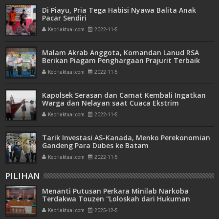
Di Piayu, Pria Tega Habisi Nyawa Balita Anak
Pacar Sendiri
Kepriaktual.com
2022-11-5
Malam Akrab Anggota, Komandan Lanud RSA
Berikan Piagam Penghargaan Prajurit Terbaik
Kepriaktual.com
2022-11-5
Kapolsek Serasan dan Camat Kembali Ingatkan
Warga dan Nelayan saat Cuaca Ekstrim
Kepriaktual.com
2022-11-5
Tarik Investasi AS-Kanada, Menko Perekonomian
Gandeng Para Dubes ke Batam
Kepriaktual.com
2022-11-5
PILIHAN
Menanti Putusan Perkara Minilab Narkoba
Terdakwa Touzen "Loloskah dari Hukuman
Seumur Hidup atau Mati"
Kepriaktual.com
2025-12-5