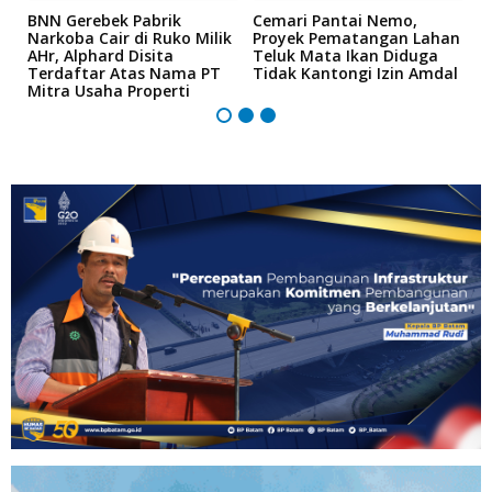
a
BNN Gerebek Pabrik
Cemari Pantai Nemo,
K
Narkoba Cair di Ruko Milik
Proyek Pematangan Lahan
R
AHr, Alphard Disita
Teluk Mata Ikan Diduga
B
Terdaftar Atas Nama PT
Tidak Kantongi Izin Amdal
P
Mitra Usaha Properti