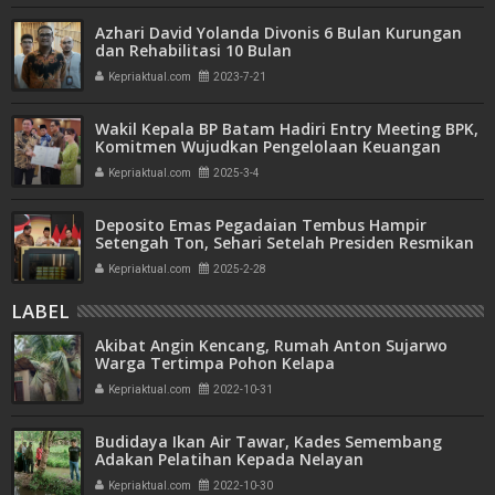
Azhari David Yolanda Divonis 6 Bulan Kurungan
dan Rehabilitasi 10 Bulan
Kepriaktual.com
2023-7-21
Wakil Kepala BP Batam Hadiri Entry Meeting BPK,
Komitmen Wujudkan Pengelolaan Keuangan
Transparan dan Akuntabel
Kepriaktual.com
2025-3-4
Deposito Emas Pegadaian Tembus Hampir
Setengah Ton, Sehari Setelah Presiden Resmikan
Bank Emas
Kepriaktual.com
2025-2-28
LABEL
Akibat Angin Kencang, Rumah Anton Sujarwo
Warga Tertimpa Pohon Kelapa
Kepriaktual.com
2022-10-31
Budidaya Ikan Air Tawar, Kades Semembang
Adakan Pelatihan Kepada Nelayan
Kepriaktual.com
2022-10-30