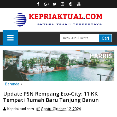
Beranda
Batam
Update PSN Rempang Eco-City: 11 KK
Update PSN Rempang Eco-City: 11 KK Tempati Rumah Baru
Tempati Rumah Baru Tanjung Banun
Tanjung Banun
Kepriaktual.com
Sabtu, Oktober 12, 2024
Dibaca
kali