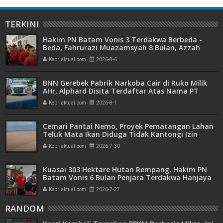
TERKINI
Hakim PN Batam Vonis 3 Terdakwa Berbeda -
Beda, Fahrurazi Muazamsyah 8 Bulan, Azzah
Azzurah dan Risma Divonis 2 Tahun 6 Bulan
Kepriaktual.com
2026-8-6
BNN Gerebek Pabrik Narkoba Cair di Ruko Milik
AHr, Alphard Disita Terdaftar Atas Nama PT
Mitra Usaha Properti
Kepriaktual.com
2026-8-1
Cemari Pantai Nemo, Proyek Pematangan Lahan
Teluk Mata Ikan Diduga Tidak Kantongi Izin
Amdal
Kepriaktual.com
2026-7-30
Kuasai 303 Hektare Hutan Rempang, Hakim PN
Batam Vonis 6 Bulan Penjara Terdakwa Hanjaya
Kepriaktual.com
2026-7-27
RANDOM