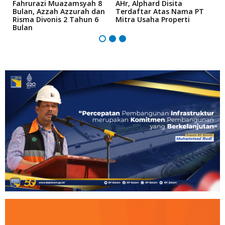
Fahrurazi Muazamsyah 8
AHr, Alphard Disita
T
Bulan, Azzah Azzurah dan
Terdaftar Atas Nama PT
T
Risma Divonis 2 Tahun 6
Mitra Usaha Properti
Bulan