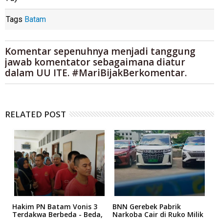
Tags
Batam
Komentar sepenuhnya menjadi tanggung
jawab komentator sebagaimana diatur
dalam UU ITE. #MariBijakBerkomentar.
RELATED POST
n
Hakim PN Batam Vonis 3
BNN Gerebek Pabrik
C
Terdakwa Berbeda - Beda,
Narkoba Cair di Ruko Milik
P