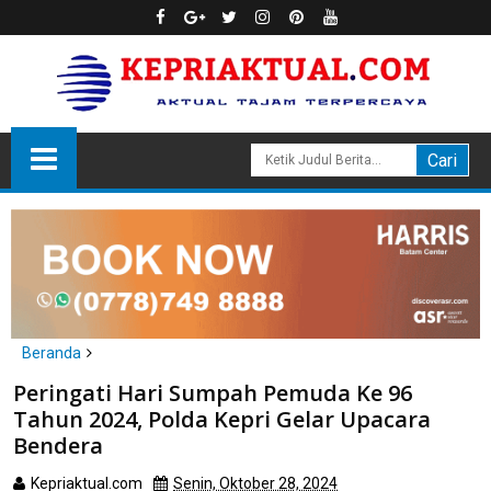
Beranda
Batam
Peringati Hari Sumpah Pemuda Ke 96
Peringati Hari Sumpah Pemuda Ke 96 Tahun 2024, Polda Kepri
Tahun 2024, Polda Kepri Gelar Upacara
Gelar Upacara Bendera
Bendera
Kepriaktual.com
Senin, Oktober 28, 2024
Dibaca
kali