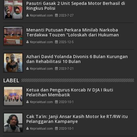
Pasutri Gasak 2 Unit Sepeda Motor Berhasil di
Ringkus Polisi
Kepriaktual.com
2023-7-27
Menanti Putusan Perkara Minilab Narkoba
Terdakwa Touzen "Loloskah dari Hukuman
Seumur Hidup atau Mati"
Kepriaktual.com
2025-12-5
Azhari David Yolanda Divonis 6 Bulan Kurungan
dan Rehabilitasi 10 Bulan
Kepriaktual.com
2023-7-21
LABEL
Ketua dan Pengurus Korcab IV DJA I Ikuti
Pelatihan Membatik
Kepriaktual.com
2020-10-1
Cak Ta'in: Janji Ansar Kasih Motor ke RT/RW itu
Pelanggaran Kampanye
Kepriaktual.com
2020-10-1