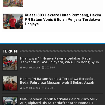
Kuasai 303 Hektare Hutan Rempang, Hakim
PN Batam Vonis 6 Bulan Penjara Terdakwa
Hanjaya
TERKINI
Hilangnya 14 Nyawa Pekerja Ledakan Kapal
Tanker di PT ASL Shipyard, WNA Kim Dong Gyun
Hanya Dituntut 1 Tahun 6 Bulan
Kepriaktual.com
2026-8-7
Hakim PN Batam Vonis 3 Terdakwa Berbeda -
Beda, Fahrurazi Muazamsyah 8 Bulan, Azzah
Azzurah dan Risma Divonis 2 Tahun 6 Bulan
Kepriaktual.com
2026-8-6
BNN Gerebek Pabrik Narkoba Cair di Ruko Milik
AHr, Alphard Disita Terdaftar Atas Nama PT