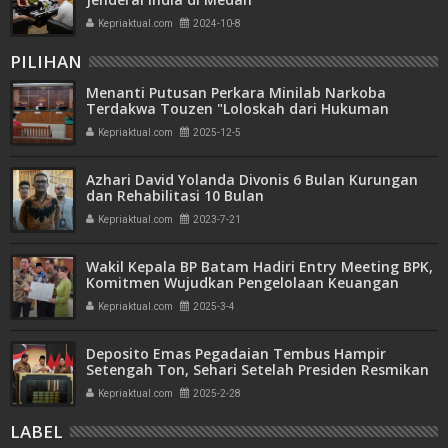
Kepriaktual.com
2024-10-8
PILIHAN
Menanti Putusan Perkara Minilab Narkoba
Terdakwa Touzen "Loloskah dari Hukuman
Seumur Hidup atau Mati"
Kepriaktual.com
2025-12-5
Azhari David Yolanda Divonis 6 Bulan Kurungan
dan Rehabilitasi 10 Bulan
Kepriaktual.com
2023-7-21
Wakil Kepala BP Batam Hadiri Entry Meeting BPK,
Komitmen Wujudkan Pengelolaan Keuangan
Transparan dan Akuntabel
Kepriaktual.com
2025-3-4
Deposito Emas Pegadaian Tembus Hampir
Setengah Ton, Sehari Setelah Presiden Resmikan
Bank Emas
Kepriaktual.com
2025-2-28
LABEL