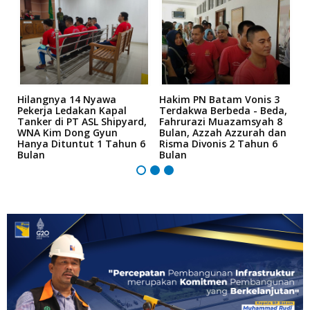
Hilangnya 14 Nyawa
Hakim PN Batam Vonis 3
B
r
Pekerja Ledakan Kapal
Terdakwa Berbeda - Beda,
N
Tanker di PT ASL Shipyard,
Fahrurazi Muazamsyah 8
A
an
WNA Kim Dong Gyun
Bulan, Azzah Azzurah dan
T
Hanya Dituntut 1 Tahun 6
Risma Divonis 2 Tahun 6
M
Bulan
Bulan