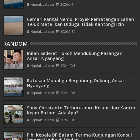
Mitra Usaha Properti
Kepriaktual.com
2026-8-1
Cemari Pantai Nemo, Proyek Pematangan Lahan
Teluk Mata Ikan Diduga Tidak Kantongi Izin
Amdal
Kepriaktual.com
2026-7-30
RANDOM
Inilah Sederet Tokoh Mendukung Pasangan
Ansar-Nyanyang
Kepriaktual.com
2024-10-8
Ratusan Mubaligh Bergabung Dukung Ansar-
Nyanyang
Kepriaktual.com
2024-10-8
Sony Christanto Terburu-buru Keluar dari Kantor
Kejari Batam, Ada Apa?
Kepriaktual.com
2024-10-8
Plh. Kepala BP Batam Terima Kunjungan Konsul
Jenderal India di Medan