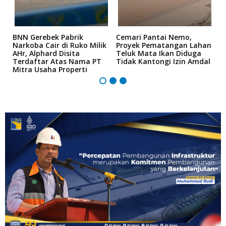
a
BNN Gerebek Pabrik
Cemari Pantai Nemo,
K
Narkoba Cair di Ruko Milik
Proyek Pematangan Lahan
R
AHr, Alphard Disita
Teluk Mata Ikan Diduga
B
Terdaftar Atas Nama PT
Tidak Kantongi Izin Amdal
P
Mitra Usaha Properti