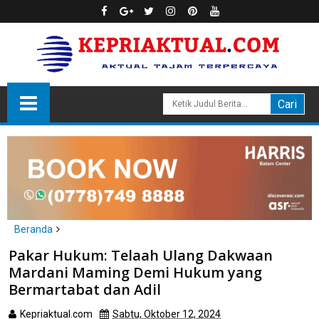
Beranda
Batam
Pakar Hukum: Telaah Ulang Dakwaan
Pakar Hukum: Telaah Ulang Dakwaan Mardani Maming Demi
Mardani Maming Demi Hukum yang
Hukum yang Bermartabat dan Adil
Bermartabat dan Adil
Kepriaktual.com
Sabtu, Oktober 12, 2024
Dibaca
kali