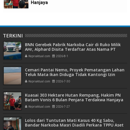
Hanjaya
TERKINI
BNN Gerebek Pabrik Narkoba Cair di Ruko Milik
AHr, Alphard Disita Terdaftar Atas Nama PT
Mitra Usaha Properti
Kepriaktual.com
2026-8-1
Cemari Pantai Nemo, Proyek Pematangan Lahan
Teluk Mata Ikan Diduga Tidak Kantongi Izin
Amdal
Kepriaktual.com
2026-7-30
Kuasai 303 Hektare Hutan Rempang, Hakim PN
Batam Vonis 6 Bulan Penjara Terdakwa Hanjaya
Kepriaktual.com
2026-7-27
Lolos dari Tuntutan Mati Kasus 40 Kg Sabu,
Bandar Narkoba Masri Diadili Perkara TPPU Aset
Miliaran