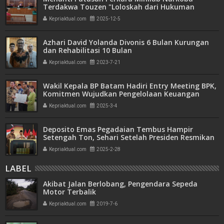
Terdakwa Touzen "Loloskah dari Hukuman
Seumur Hidup atau Mati"
Kepriaktual.com
2025-12-5
Azhari David Yolanda Divonis 6 Bulan Kurungan
dan Rehabilitasi 10 Bulan
Kepriaktual.com
2023-7-21
Wakil Kepala BP Batam Hadiri Entry Meeting BPK,
Komitmen Wujudkan Pengelolaan Keuangan
Transparan dan Akuntabel
Kepriaktual.com
2025-3-4
Deposito Emas Pegadaian Tembus Hampir
Setengah Ton, Sehari Setelah Presiden Resmikan
Bank Emas
Kepriaktual.com
2025-2-28
LABEL
Akibat Jalan Berlobang, Pengendara Sepeda
Motor Terbalik
Kepriaktual.com
2019-7-6