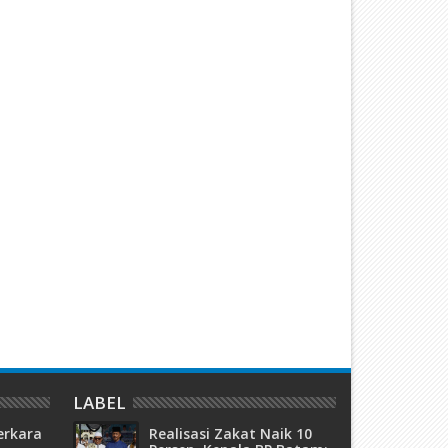
olos dari Tuntutan Mati Kasus
Kuasai 303 Hektare Hutan
0 Kg Sabu, Bandar Narkoba
Rempang, Acai Hanya Ditunt
asri Diadili Perkara TPPU Aset
Bulan Penjara
iliaran
LABEL
erkara
Realisasi Zakat Naik 10