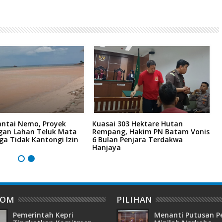
antai Nemo, Proyek
Kuasai 303 Hektare Hutan
L
an Lahan Teluk Mata
Rempang, Hakim PN Batam Vonis
4
ga Tidak Kantongi Izin
6 Bulan Penjara Terdakwa
M
Hanjaya
M
DOM
PILIHAN
Pemerintah Kepri
Menanti Putusan P