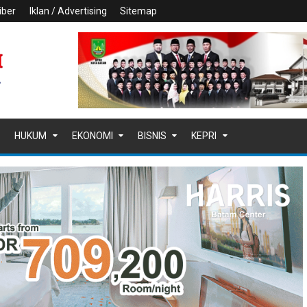
iber
Iklan / Advertising
Sitemap
HUKUM
EKONOMI
BISNIS
KEPRI