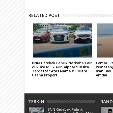
RELATED POST
ba, Dua
BNN Gerebek Pabrik Narkoba Cair
Cemari P
 Batam Dituntut
di Ruko Milik AHr, Alphard Disita
Pematang
utan JPU
Terdaftar Atas Nama PT Mitra
Ikan Didu
Usaha Properti
Amdal
TERKINI
RAN
BNN Gerebek Pabrik