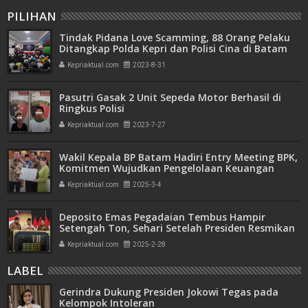
PILIHAN
Tindak Pidana Love Scamming, 88 Orang Pelaku
Ditangkap Polda Kepri dan Polisi Cina di Batam
Kepriaktual.com
2023-8-31
Pasutri Gasak 2 Unit Sepeda Motor Berhasil di
Ringkus Polisi
Kepriaktual.com
2023-7-27
Wakil Kepala BP Batam Hadiri Entry Meeting BPK,
Komitmen Wujudkan Pengelolaan Keuangan
Transparan dan Akuntabel
Kepriaktual.com
2025-3-4
Deposito Emas Pegadaian Tembus Hampir
Setengah Ton, Sehari Setelah Presiden Resmikan
Bank Emas
Kepriaktual.com
2025-2-28
LABEL
Gerindra Dukung Presiden Jokowi Tegas pada
Kelompok Intoleran