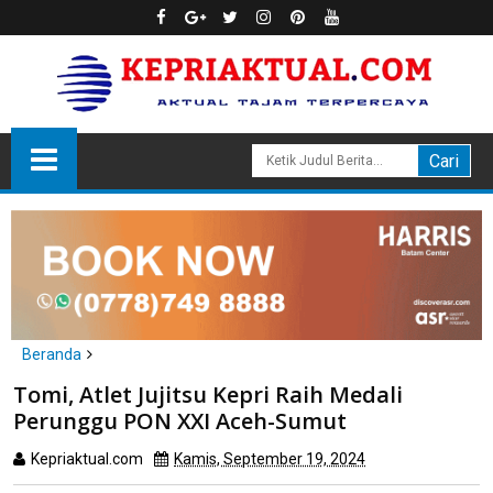
Beranda
Batam
Tomi, Atlet Jujitsu Kepri Raih Medali
Tomi, Atlet Jujitsu Kepri Raih Medali Perunggu PON XXI Aceh-
Perunggu PON XXI Aceh-Sumut
Sumut
Kepriaktual.com
Kamis, September 19, 2024
Dibaca
kali