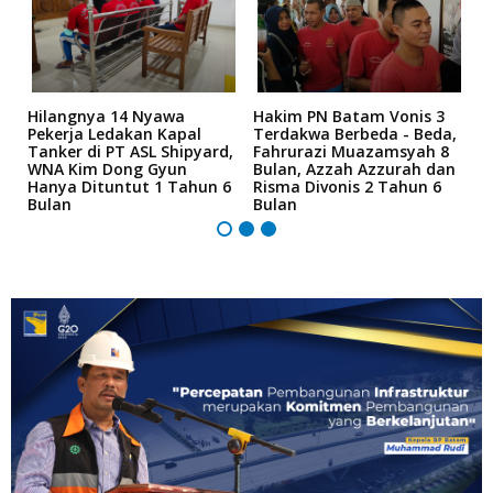
Hilangnya 14 Nyawa
Hakim PN Batam Vonis 3
B
r
Pekerja Ledakan Kapal
Terdakwa Berbeda - Beda,
N
Tanker di PT ASL Shipyard,
Fahrurazi Muazamsyah 8
A
an
WNA Kim Dong Gyun
Bulan, Azzah Azzurah dan
T
Hanya Dituntut 1 Tahun 6
Risma Divonis 2 Tahun 6
M
Bulan
Bulan