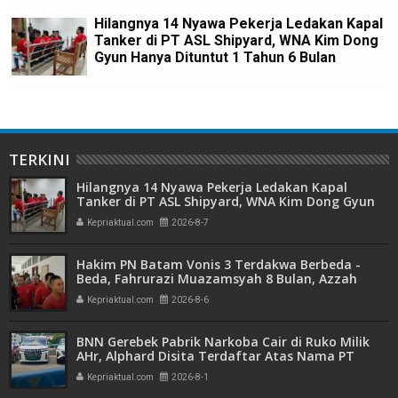
Hilangnya 14 Nyawa Pekerja Ledakan Kapal
Tanker di PT ASL Shipyard, WNA Kim Dong
Gyun Hanya Dituntut 1 Tahun 6 Bulan
TERKINI
Hilangnya 14 Nyawa Pekerja Ledakan Kapal
Tanker di PT ASL Shipyard, WNA Kim Dong Gyun
Hanya Dituntut 1 Tahun 6 Bulan
Kepriaktual.com
2026-8-7
Hakim PN Batam Vonis 3 Terdakwa Berbeda -
Beda, Fahrurazi Muazamsyah 8 Bulan, Azzah
Azzurah dan Risma Divonis 2 Tahun 6 Bulan
Kepriaktual.com
2026-8-6
BNN Gerebek Pabrik Narkoba Cair di Ruko Milik
AHr, Alphard Disita Terdaftar Atas Nama PT
Mitra Usaha Properti
Kepriaktual.com
2026-8-1