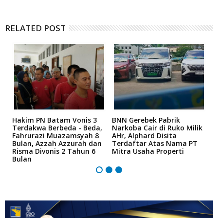
RELATED POST
n
Hakim PN Batam Vonis 3
BNN Gerebek Pabrik
C
Terdakwa Berbeda - Beda,
Narkoba Cair di Ruko Milik
P
Fahrurazi Muazamsyah 8
AHr, Alphard Disita
T
Bulan, Azzah Azzurah dan
Terdaftar Atas Nama PT
T
Risma Divonis 2 Tahun 6
Mitra Usaha Properti
Bulan