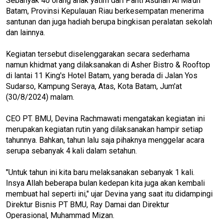
Sebanyak 40 orang anak yatim dari Panti Asuhan Al Ma'un
Batam, Provinsi Kepulauan Riau berkesempatan menerima
santunan dan juga hadiah berupa bingkisan peralatan sekolah
dan lainnya.
Kegiatan tersebut diselenggarakan secara sederhama
namun khidmat yang dilaksanakan di Asher Bistro & Rooftop
di lantai 11 King's Hotel Batam, yang berada di Jalan Yos
Sudarso, Kampung Seraya, Atas, Kota Batam, Jum'at
(30/8/2024) malam.
CEO PT. BMU, Devina Rachmawati mengatakan kegiatan ini
merupakan kegiatan rutin yang dilaksanakan hampir setiap
tahunnya. Bahkan, tahun lalu saja pihaknya menggelar acara
serupa sebanyak 4 kali dalam setahun.
"Untuk tahun ini kita baru melaksanakan sebanyak 1 kali.
Insya Allah beberapa bulan kedepan kita juga akan kembali
membuat hal seperti ini," ujar Devina yang saat itu didampingi
Direktur Bisnis PT BMU, Ray Damai dan Direktur
Operasional, Muhammad Mizan.