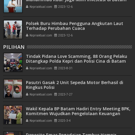
Kepriaktual.com
2023-12-6
Polsek Buru Himbau Pengguna Angkutan Laut
Terhadap Perubahan Cuaca
Kepriaktual.com
2023-12-6
PILIHAN
Tindak Pidana Love Scamming, 88 Orang Pelaku
Ditangkap Polda Kepri dan Polisi Cina di Batam
Kepriaktual.com
2023-8-31
Pasutri Gasak 2 Unit Sepeda Motor Berhasil di
Ringkus Polisi
Kepriaktual.com
2023-7-27
Wakil Kepala BP Batam Hadiri Entry Meeting BPK,
Komitmen Wujudkan Pengelolaan Keuangan
Transparan dan Akuntabel
Kepriaktual.com
2025-3-4
Deposito Emas Pegadaian Tembus Hampir