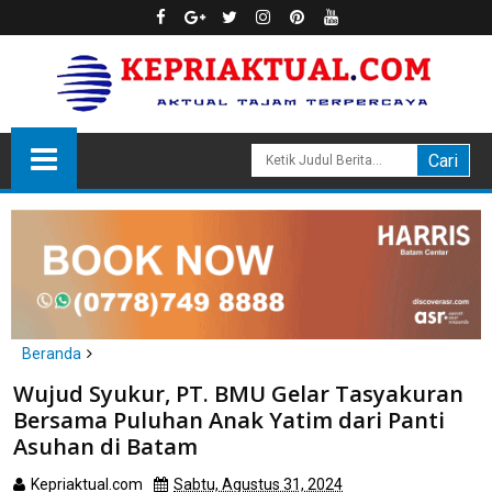
Beranda
Batam
Wujud Syukur, PT. BMU Gelar Tasyakuran
Wujud Syukur, PT. BMU Gelar Tasyakuran Bersama Puluhan
Bersama Puluhan Anak Yatim dari Panti
Anak Yatim dari Panti Asuhan di Batam
Asuhan di Batam
Kepriaktual.com
Sabtu, Agustus 31, 2024
Dibaca
kali