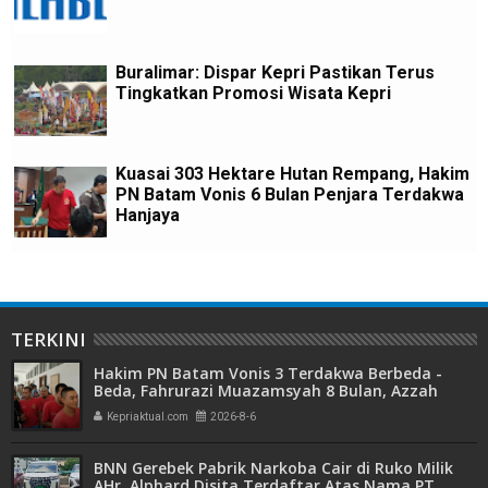
Buralimar: Dispar Kepri Pastikan Terus
Tingkatkan Promosi Wisata Kepri
Kuasai 303 Hektare Hutan Rempang, Hakim
PN Batam Vonis 6 Bulan Penjara Terdakwa
Hanjaya
TERKINI
Hakim PN Batam Vonis 3 Terdakwa Berbeda -
Beda, Fahrurazi Muazamsyah 8 Bulan, Azzah
Azzurah dan Risma Divonis 2 Tahun 6 Bulan
Kepriaktual.com
2026-8-6
BNN Gerebek Pabrik Narkoba Cair di Ruko Milik
AHr, Alphard Disita Terdaftar Atas Nama PT