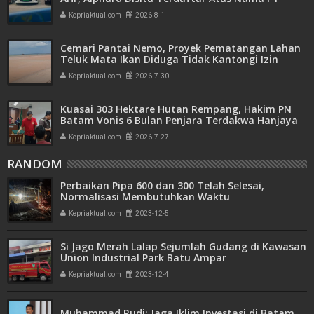
Mitra Usaha Properti
Kepriaktual.com
2026-8-1
Cemari Pantai Nemo, Proyek Pematangan Lahan
Teluk Mata Ikan Diduga Tidak Kantongi Izin
Amdal
Kepriaktual.com
2026-7-30
Kuasai 303 Hektare Hutan Rempang, Hakim PN
Batam Vonis 6 Bulan Penjara Terdakwa Hanjaya
Kepriaktual.com
2026-7-27
RANDOM
Perbaikan Pipa 600 dan 300 Telah Selesai,
Normalisasi Membutuhkan Waktu
Kepriaktual.com
2023-12-5
Si Jago Merah Lalap Sejumlah Gudang di Kawasan
Union Industrial Park Batu Ampar
Kepriaktual.com
2023-12-4
Muhammad Rudi: Jaga Iklim Investasi di Batam