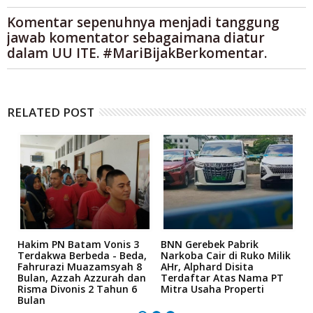
Komentar sepenuhnya menjadi tanggung
jawab komentator sebagaimana diatur
dalam UU ITE. #MariBijakBerkomentar.
RELATED POST
n
Hakim PN Batam Vonis 3
BNN Gerebek Pabrik
C
Terdakwa Berbeda - Beda,
Narkoba Cair di Ruko Milik
P
Fahrurazi Muazamsyah 8
AHr, Alphard Disita
T
Bulan, Azzah Azzurah dan
Terdaftar Atas Nama PT
T
Risma Divonis 2 Tahun 6
Mitra Usaha Properti
Bulan