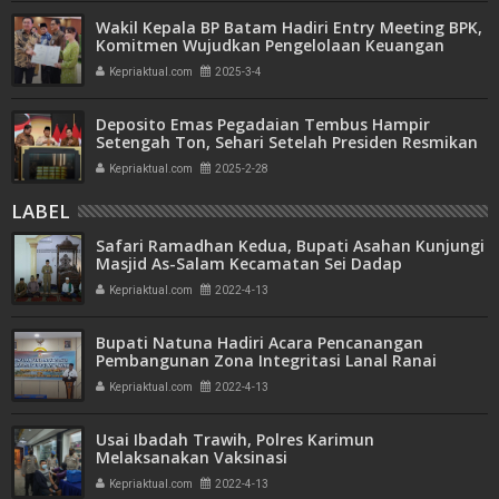
Wakil Kepala BP Batam Hadiri Entry Meeting BPK,
Komitmen Wujudkan Pengelolaan Keuangan
Transparan dan Akuntabel
Kepriaktual.com
2025-3-4
Deposito Emas Pegadaian Tembus Hampir
Setengah Ton, Sehari Setelah Presiden Resmikan
Bank Emas
Kepriaktual.com
2025-2-28
LABEL
Safari Ramadhan Kedua, Bupati Asahan Kunjungi
Masjid As-Salam Kecamatan Sei Dadap
Kepriaktual.com
2022-4-13
Bupati Natuna Hadiri Acara Pencanangan
Pembangunan Zona Integritasi Lanal Ranai
Kepriaktual.com
2022-4-13
Usai Ibadah Trawih, Polres Karimun
Melaksanakan Vaksinasi
Kepriaktual.com
2022-4-13