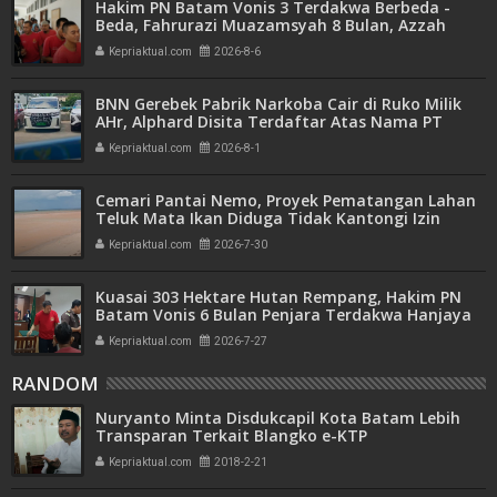
Hakim PN Batam Vonis 3 Terdakwa Berbeda -
Beda, Fahrurazi Muazamsyah 8 Bulan, Azzah
Azzurah dan Risma Divonis 2 Tahun 6 Bulan
Kepriaktual.com
2026-8-6
BNN Gerebek Pabrik Narkoba Cair di Ruko Milik
AHr, Alphard Disita Terdaftar Atas Nama PT
Mitra Usaha Properti
Kepriaktual.com
2026-8-1
Cemari Pantai Nemo, Proyek Pematangan Lahan
Teluk Mata Ikan Diduga Tidak Kantongi Izin
Amdal
Kepriaktual.com
2026-7-30
Kuasai 303 Hektare Hutan Rempang, Hakim PN
Batam Vonis 6 Bulan Penjara Terdakwa Hanjaya
Kepriaktual.com
2026-7-27
RANDOM
Nuryanto Minta Disdukcapil Kota Batam Lebih
Transparan Terkait Blangko e-KTP
Kepriaktual.com
2018-2-21