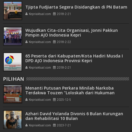
Tjipta Fudjiarta Segera Disidangkan di PN Batam
Kepriaktual.com
2018-2-21
Wujudkan Cita-cita Organisasi, Jonni Pakkun
Pimpin AJO Indonesia Kepri
Kepriaktual.com
2018-2-22
65 Peserta dari Kabupaten/Kota Hadiri Musda I
DPD AJO Indonesia Provinsi Kepri
Kepriaktual.com
2018-2-21
PILIHAN
Menanti Putusan Perkara Minilab Narkoba
Terdakwa Touzen "Loloskah dari Hukuman
Seumur Hidup atau Mati"
Kepriaktual.com
2025-12-5
Azhari David Yolanda Divonis 6 Bulan Kurungan
dan Rehabilitasi 10 Bulan
Kepriaktual.com
2023-7-21