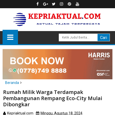
Beranda
Batam
Rumah Milik Warga Terdampak
Rumah Milik Warga Terdampak Pembangunan Rempang Eco-
Pembangunan Rempang Eco-City Mulai
City Mulai Dibongkar
Dibongkar
Kepriaktual.com
Minggu, Agustus 18, 2024
Dibaca
kali