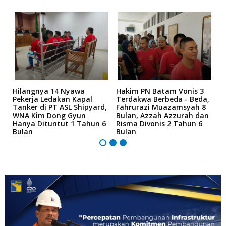
Hilangnya 14 Nyawa
Hakim PN Batam Vonis 3
B
r
Pekerja Ledakan Kapal
Terdakwa Berbeda - Beda,
N
Tanker di PT ASL Shipyard,
Fahrurazi Muazamsyah 8
A
an
WNA Kim Dong Gyun
Bulan, Azzah Azzurah dan
T
Hanya Dituntut 1 Tahun 6
Risma Divonis 2 Tahun 6
M
Bulan
Bulan