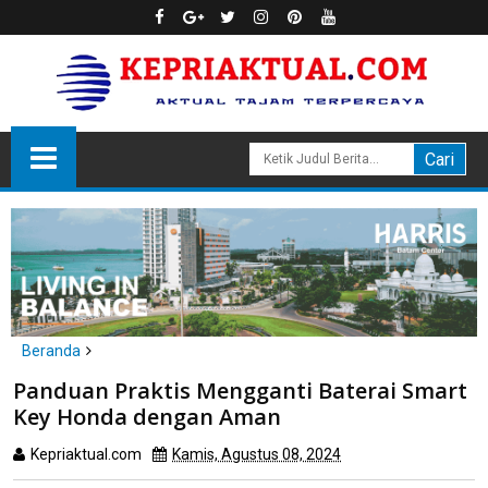
Beranda
Batam
Panduan Praktis Mengganti Baterai Smart
Panduan Praktis Mengganti Baterai Smart Key Honda dengan
Key Honda dengan Aman
Aman
Kepriaktual.com
Kamis, Agustus 08, 2024
Dibaca
kali