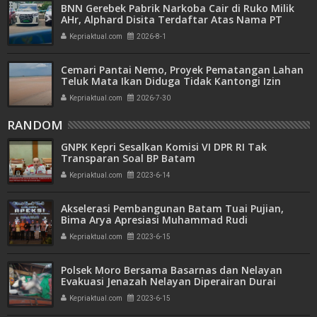
BNN Gerebek Pabrik Narkoba Cair di Ruko Milik
AHr, Alphard Disita Terdaftar Atas Nama PT
Mitra Usaha Properti
Kepriaktual.com
2026-8-1
Cemari Pantai Nemo, Proyek Pematangan Lahan
Teluk Mata Ikan Diduga Tidak Kantongi Izin
Amdal
Kepriaktual.com
2026-7-30
RANDOM
GNPK Kepri Sesalkan Komisi VI DPR RI Tak
Transparan Soal BP Batam
Kepriaktual.com
2023-6-14
Akselerasi Pembangunan Batam Tuai Pujian,
Bima Arya Apresiasi Muhammad Rudi
Kepriaktual.com
2023-6-15
Polsek Moro Bersama Basarnas dan Nelayan
Evakuasi Jenazah Nelayan Diperairan Durai
Kepriaktual.com
2023-6-15