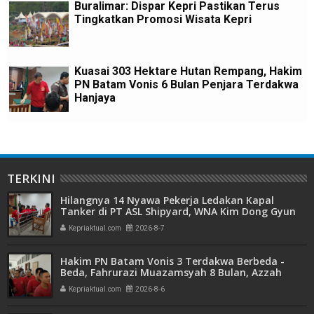
Buralimar: Dispar Kepri Pastikan Terus
Tingkatkan Promosi Wisata Kepri
Kuasai 303 Hektare Hutan Rempang, Hakim
PN Batam Vonis 6 Bulan Penjara Terdakwa
Hanjaya
TERKINI
Hilangnya 14 Nyawa Pekerja Ledakan Kapal
Tanker di PT ASL Shipyard, WNA Kim Dong Gyun
Hanya Dituntut 1 Tahun 6 Bulan
Kepriaktual.com
2026-8-7
Hakim PN Batam Vonis 3 Terdakwa Berbeda -
Beda, Fahrurazi Muazamsyah 8 Bulan, Azzah
Azzurah dan Risma Divonis 2 Tahun 6 Bulan
Kepriaktual.com
2026-8-6