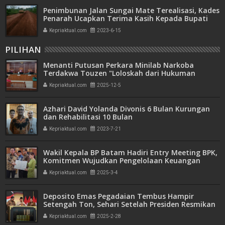
Penimbunan Jalan Sungai Mate Terealisasi, Kades
Penarah Ucapkan Terima Kasih Kepada Bupati
Karimun dan Guberbur Kepri
Kepriaktual.com
2023-6-15
PILIHAN
Menanti Putusan Perkara Minilab Narkoba
Terdakwa Touzen "Loloskah dari Hukuman
Seumur Hidup atau Mati"
Kepriaktual.com
2025-12-5
Azhari David Yolanda Divonis 6 Bulan Kurungan
dan Rehabilitasi 10 Bulan
Kepriaktual.com
2023-7-21
Wakil Kepala BP Batam Hadiri Entry Meeting BPK,
Komitmen Wujudkan Pengelolaan Keuangan
Transparan dan Akuntabel
Kepriaktual.com
2025-3-4
Deposito Emas Pegadaian Tembus Hampir
Setengah Ton, Sehari Setelah Presiden Resmikan
Bank Emas
Kepriaktual.com
2025-2-28