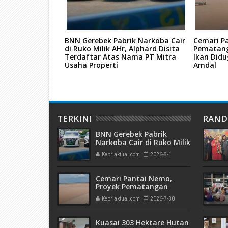
ba, Dua
BNN Gerebek Pabrik Narkoba Cair
Cemari P
 Batam Dituntut
di Ruko Milik AHr, Alphard Disita
Pematang
utan JPU
Terdaftar Atas Nama PT Mitra
Ikan Didu
Usaha Properti
Amdal
TERKINI
RAN
BNN Gerebek Pabrik
Narkoba Cair di Ruko Milik
AHr, Alphard Disita
Kepriaktual.com
2026-8-1
Terdaftar Atas Nama PT
Mitra Usaha Properti
Cemari Pantai Nemo,
Proyek Pematangan
Lahan Teluk Mata Ikan
Kepriaktual.com
2026-7-30
Diduga Tidak Kantongi
Izin Amdal
Kuasai 303 Hektare Hutan