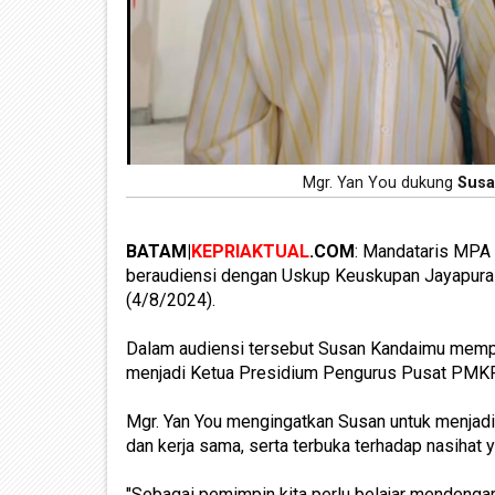
Mgr. Yan You dukung
Susa
BATAM|
KEPRIAKTUAL
.COM
: Mandataris MPA
beraudiensi dengan Uskup Keuskupan Jayapura M
(4/8/2024).
Dalam audiensi tersebut Susan Kandaimu mempe
menjadi Ketua Presidium Pengurus Pusat PMKR
Mgr. Yan You mengingatkan Susan untuk menja
dan kerja sama, serta terbuka terhadap nasihat y
"Sebagai pemimpin kita perlu belajar mendenga