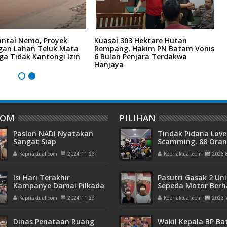
antai Nemo, Proyek
Kuasai 303 Hektare Hutan
L
an Lahan Teluk Mata
Rempang, Hakim PN Batam Vonis
4
ga Tidak Kantongi Izin
6 Bulan Penjara Terdakwa
M
Hanjaya
M
DOM
PILIHAN
Paslon NADI Nyatakan
Tindak Pidana Love
Sangat Siap
Scamming, 88 Ora
Dilaksanakannya Kembali
Pelaku Ditangkap P
Kepriaktual.com
2024-11-23
Kepriaktual.com
2023-
Debat Lanjutan oleh KPU
Kepri dan Polisi Cin
Batam
Isi Hari Terakhir
Pasutri Gasak 2 Uni
Kampanye Damai Pilkada
Sepeda Motor Berha
Batam, , Cak Nur Gelar
Ringkus Polisi
Kepriaktual.com
2024-11-23
Kepriaktual.com
2023-
Dzikir dan Do'a Bersama
Warga Perumahan
Permata Baloi
Dinas Penataan Ruang
Wakil Kepala BP B