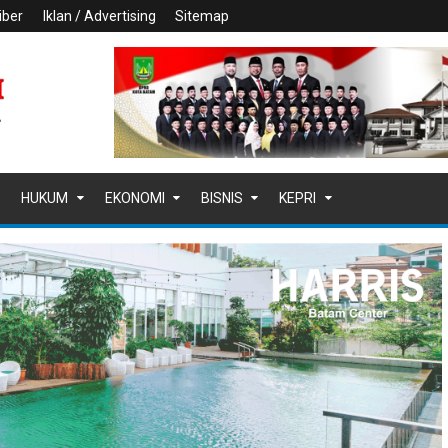
iber
Iklan / Advertising
Sitemap
HUKUM
EKONOMI
BISNIS
KEPRI