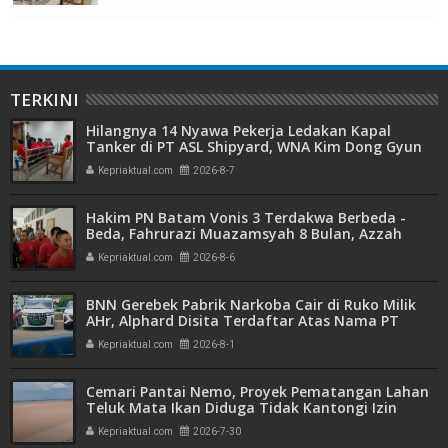
TERKINI
Hilangnya 14 Nyawa Pekerja Ledakan Kapal
Tanker di PT ASL Shipyard, WNA Kim Dong Gyun
Hanya Dituntut 1 Tahun 6 Bulan
Kepriaktual.com
2026-8-7
Hakim PN Batam Vonis 3 Terdakwa Berbeda -
Beda, Fahrurazi Muazamsyah 8 Bulan, Azzah
Azzurah dan Risma Divonis 2 Tahun 6 Bulan
Kepriaktual.com
2026-8-6
BNN Gerebek Pabrik Narkoba Cair di Ruko Milik
AHr, Alphard Disita Terdaftar Atas Nama PT
Mitra Usaha Properti
Kepriaktual.com
2026-8-1
Cemari Pantai Nemo, Proyek Pematangan Lahan
Teluk Mata Ikan Diduga Tidak Kantongi Izin
Amdal
Kepriaktual.com
2026-7-30