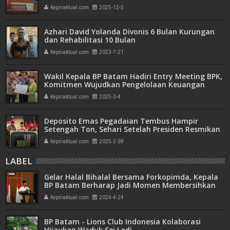
Seumur Hidup atau Mati"
Kepriaktual.com
2025-12-5
Azhari David Yolanda Divonis 6 Bulan Kurungan
dan Rehabilitasi 10 Bulan
Kepriaktual.com
2023-7-21
Wakil Kepala BP Batam Hadiri Entry Meeting BPK,
Komitmen Wujudkan Pengelolaan Keuangan
Transparan dan Akuntabel
Kepriaktual.com
2025-3-4
Deposito Emas Pegadaian Tembus Hampir
Setengah Ton, Sehari Setelah Presiden Resmikan
Bank Emas
Kepriaktual.com
2025-2-28
LABEL
Gelar Halal Bihalal Bersama Forkopimda, Kepala
BP Batam Berharap Jadi Momen Membersihkan
Diri
Kepriaktual.com
2024-4-24
BP Batam - Lions Club Indonesia Kolaborasi
Hijaukan Waduk Sei Ladi