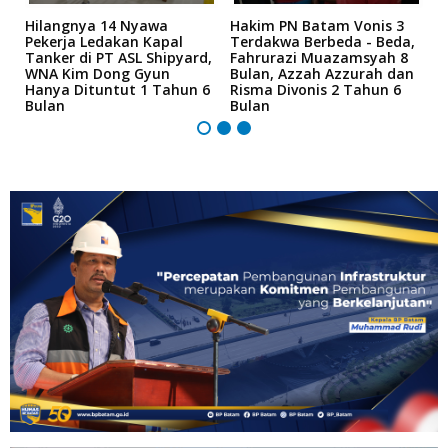
Hilangnya 14 Nyawa
Hakim PN Batam Vonis 3
B
r
Pekerja Ledakan Kapal
Terdakwa Berbeda - Beda,
N
Tanker di PT ASL Shipyard,
Fahrurazi Muazamsyah 8
A
an
WNA Kim Dong Gyun
Bulan, Azzah Azzurah dan
T
Hanya Dituntut 1 Tahun 6
Risma Divonis 2 Tahun 6
M
Bulan
Bulan