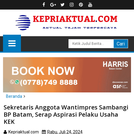
Beranda
Batam
Sekretaris Anggota Wantimpres Sambangi
Sekretaris Anggota Wantimpres Sambangi BP Batam, Serap
BP Batam, Serap Aspirasi Pelaku Usaha
Aspirasi Pelaku Usaha KEK
KEK
Kepriaktual.com
Rabu, Juli 24, 2024
Dibaca
kali