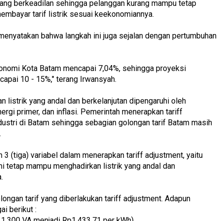
 yang berkeadilan sehingga pelanggan kurang mampu tetap
mbayar tarif listrik sesuai keekonomiannya.
menyatakan bahwa langkah ini juga sejalan dengan pertumbuhan
ekonomi Kota Batam mencapai 7,04%, sehingga proyeksi
capai 10 - 15%," terang Irwansyah.
 listrik yang andal dan berkelanjutan dipengaruhi oleh
nergi primer, dan inflasi. Pemerintah menerapkan tariff
dustri di Batam sehingga sebagian golongan tarif Batam masih
.
(tiga) variabel dalam menerapkan tariff adjustment, yaitu
demi tetap mampu menghadirkan listrik yang andal dan
.
longan tarif yang diberlakukan tariff adjustment. Adapun
i berikut :
1.300 VA menjadi Rp1.433,71 per kWh)