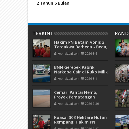
2 Tahun 6 Bulan
TERKINI
RAN
Hakim PN Batam Vonis 3
Terdakwa Berbeda - Beda,
Fahrurazi Muazamsyah 8
Kepriaktual.com
2026-8-6
Bulan, Azzah Azzurah dan
Risma Divonis 2 Tahun 6
Bulan
BNN Gerebek Pabrik
Narkoba Cair di Ruko Milik
AHr, Alphard Disita
Kepriaktual.com
2026-8-1
Terdaftar Atas Nama PT
Mitra Usaha Properti
Cemari Pantai Nemo,
Proyek Pematangan
Lahan Teluk Mata Ikan
Kepriaktual.com
2026-7-30
Diduga Tidak Kantongi
Izin Amdal
Kuasai 303 Hektare Hutan
Rempang, Hakim PN
Batam Vonis 6 Bulan
Kepriaktual.com
2026-7-27