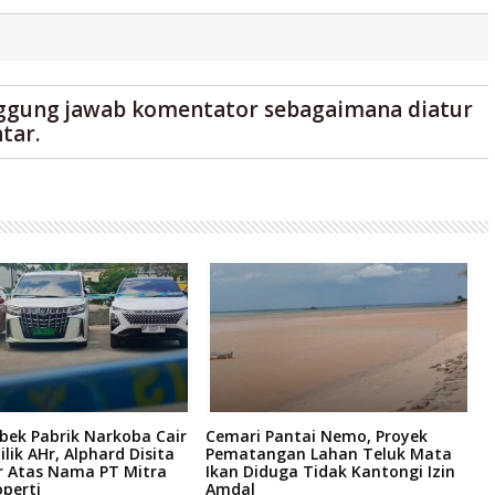
ggung jawab komentator sebagaimana diatur
tar.
bek Pabrik Narkoba Cair
Cemari Pantai Nemo, Proyek
K
ilik AHr, Alphard Disita
Pematangan Lahan Teluk Mata
R
r Atas Nama PT Mitra
Ikan Diduga Tidak Kantongi Izin
6
perti
Amdal
H