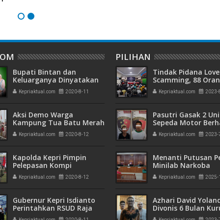
DOM
PILIHAN
Bupati Bintan dan
Tindak Pidana Love
Keluarganya Dinyatakan
Scamming, 88 Ora
Tidak Tertular Covid-19
Pelaku Ditangkap P
Kepriaktual.com
2020-8-11
Kepriaktual.com
2023-
Kepri dan Polisi Cin
Batam
Aksi Demo Warga
Pasutri Gasak 2 Uni
Kampung Tua Batu Merah
Sepeda Motor Berha
Sebut Ada Pungutan Liar
Ringkus Polisi
Kepriaktual.com
2020-8-12
Kepriaktual.com
2023-
Kapolda Kepri Pimpin
Menanti Putusan P
Pelepasan Kompi
Minilab Narkoba
Penugasan Sat Brimob
Terdakwa Touzen
Kepriaktual.com
2020-8-12
Kepriaktual.com
2025-
BKO Polda Papua
"Loloskah dari Hu
Seumur Hidup atau
Gubernur Kepri Isdianto
Azhari David Yolan
Perintahkan RSUD Raja
Divonis 6 Bulan Ku
Ahmad Thabib Buka
dan Rehabilitasi 10
Kepriaktual.com
2020-8-11
Kepriaktual.com
2023-