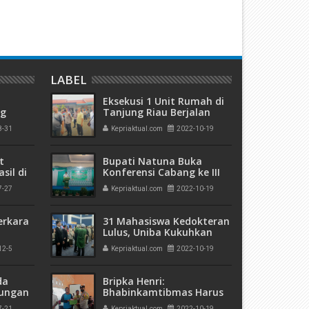
LABEL
Eksekusi 1 Unit Rumah di
ng
Tanjung Riau Berjalan
olda
Aman dan Lancar
8-31
Kepriaktual.com
2022-10-19
a di
t
Bupati Natuna Buka
sil di
Konferensi Cabang ke III
PC Muslimat Nahdlatul
7-27
Kepriaktual.com
2022-10-19
Ulama
erkara
31 Mahasiswa Kedokteran
Lulus, Uniba Kukuhkan
Sebagai Universitas
12-5
Kepriaktual.com
2022-10-19
kuman
Unggul di L2Dikti Wilayah
 Mati"
X
da
Bripka Henri:
rungan
Bhabinkamtibmas Harus
 Bulan
Proaktif Dalam Kegiatan
7-21
Kepriaktual.com
2022-10-19