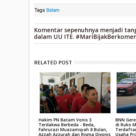
Tags
Batam
Komentar sepenuhnya menjadi tan
dalam UU ITE. #MariBijakBerkomen
RELATED POST
re Hutan
Hakim PN Batam Vonis 3
BNN Gere
nya Dituntut 7
Terdakwa Berbeda - Beda,
di Ruko M
Fahrurazi Muazamsyah 8 Bulan,
Terdafta
Azzah Azzurah dan Risma Divonis
Usaha Pro