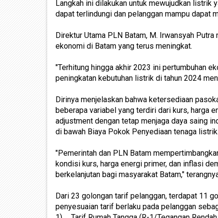
Langkah ini dilakukan untuk mewujudkan listrik
dapat terlindungi dan pelanggan mampu dapat me
Direktur Utama PLN Batam, M. Irwansyah Putra 
ekonomi di Batam yang terus meningkat.
"Terhitung hingga akhir 2023 ini pertumbuhan 
peningkatan kebutuhan listrik di tahun 2024 men
Dirinya menjelaskan bahwa ketersediaan pasokan
beberapa variabel yang terdiri dari kurs, harga e
adjustment dengan tetap menjaga daya saing in
di bawah Biaya Pokok Penyediaan tenaga listrik
"Pemerintah dan PLN Batam mempertimbangkan 3 
kondisi kurs, harga energi primer, dan inflasi 
berkelanjutan bagi masyarakat Batam," terangnya
Dari 23 golongan tarif pelanggan, terdapat 11 go
penyesuaian tarif berlaku pada pelanggan sebaga
1)
Tarif Rumah Tangga (R-1/Tegangan Rendah 