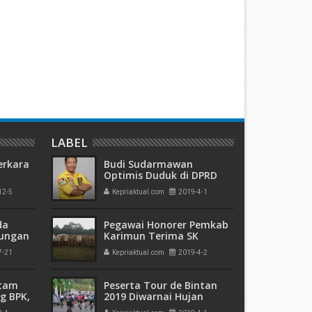
emari Pantai Nemo, Proyek
Kuasai 303 Hektare Hutan
ematangan Lahan Teluk Mata
Rempang, Hakim PN Batam 
kan Diduga Tidak Kantongi Izin
6 Bulan Penjara Terdakwa
mdal
Hanjaya
LABEL
erkara
Budi Sudarmawan
Optimis Duduk di DPRD
Kota Batam
12-5
Kepriaktual.com
2019-4-1
kuman
 Mati"
da
Pegawai Honorer Pemkab
rungan
Karimun Terima SK
 Bulan
Perpanjangan Kontrak
7-21
Kepriaktual.com
2019-4-2
atam
Peserta Tour de Bintan
g BPK,
2019 Diwarnai Hujan
an