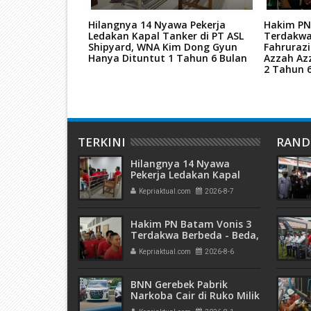
tan Mati Kasus
Hilangnya 14 Nyawa Pekerja
Hakim PN
ar Narkoba
Ledakan Kapal Tanker di PT ASL
Terdakwa
kara TPPU Aset
Shipyard, WNA Kim Dong Gyun
Fahruraz
Hanya Dituntut 1 Tahun 6 Bulan
Azzah Az
2 Tahun 
TERKINI
RAN
Hilangnya 14 Nyawa
Pekerja Ledakan Kapal
Tanker di PT ASL Shipyard,
Kepriaktual.com
2026-8-7
WNA Kim Dong Gyun
Hanya Dituntut 1 Tahun 6
Bulan
Hakim PN Batam Vonis 3
Terdakwa Berbeda - Beda,
Fahrurazi Muazamsyah 8
Kepriaktual.com
2026-8-6
Bulan, Azzah Azzurah dan
Risma Divonis 2 Tahun 6
Bulan
BNN Gerebek Pabrik
Narkoba Cair di Ruko Milik
AHr, Alphard Disita