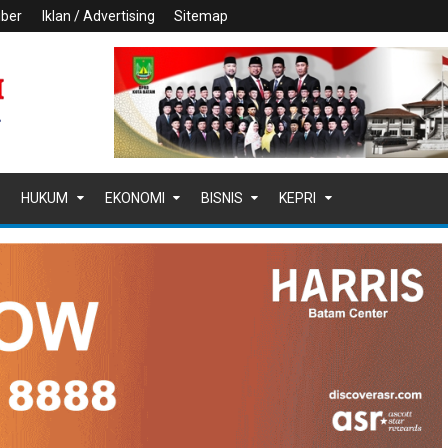
iber
Iklan / Advertising
Sitemap
HUKUM
EKONOMI
BISNIS
KEPRI