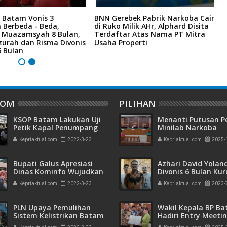
 Batam Vonis 3
BNN Gerebek Pabrik Narkoba Cair
C
 Berbeda - Beda,
di Ruko Milik AHr, Alphard Disita
P
i Muazamsyah 8 Bulan,
Terdaftar Atas Nama PT Mitra
I
zurah dan Risma Divonis
Usaha Properti
A
6 Bulan
DOM
PILIHAN
KSOP Batam Lakukan Uji
Menanti Putusan P
Petik Kapal Penumpang
Minilab Narkoba
Menjelang Lebaran
Terdakwa Touzen
Kepriaktual.com
2022-3-23
Kepriaktual.com
2025-
"Loloskah dari Hu
Seumur Hidup atau
Bupati Galus Apresiasi
Azhari David Yolan
Dinas Kominfo Wujudkan
Divonis 6 Bulan Ku
Tower BTS Di Kecamatan
dan Rehabilitasi 10
Kepriaktual.com
2022-3-23
Kepriaktual.com
2023-
Pining
PLN Upaya Pemulihan
Wakil Kepala BP B
Sistem Kelistrikan Batam
Hadiri Entry Meetin
Komitmen Wujudk