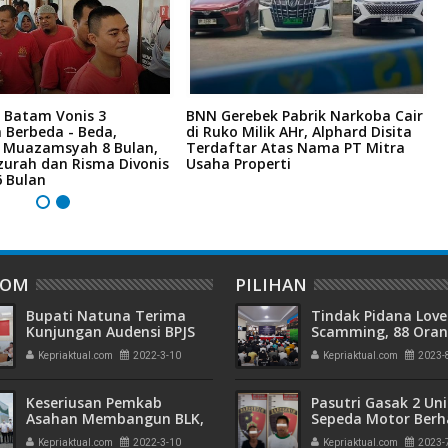
 Batam Vonis 3
BNN Gerebek Pabrik Narkoba Cair
C
 Berbeda - Beda,
di Ruko Milik AHr, Alphard Disita
P
i Muazamsyah 8 Bulan,
Terdaftar Atas Nama PT Mitra
I
zurah dan Risma Divonis
Usaha Properti
A
6 Bulan
DOM
PILIHAN
Bupati Natuna Terima
Tindak Pidana Love
Kunjungan Audensi BPJS
Scamming, 88 Ora
Ketenagakerjaan Pusat
Pelaku Ditangkap P
Kepriaktual.com
2022-3-10
Kepriaktual.com
2023-
Kepri dan Polisi Cin
Batam
Keseriusan Pemkab
Pasutri Gasak 2 Uni
Asahan Membangun BLK,
Sepeda Motor Berha
Bupati Asahan Berkunjung
Ringkus Polisi
Kepriaktual.com
2022-3-10
Kepriaktual.com
2023-