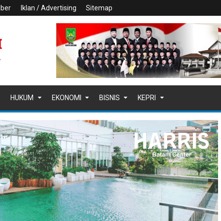
iber
Iklan / Advertising
Sitemap
HUKUM
EKONOMI
BISNIS
KEPRI