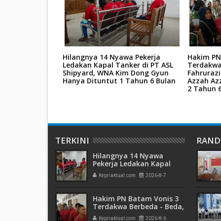
tan Mati Kasus
Hilangnya 14 Nyawa Pekerja
Hakim PN
ar Narkoba
Ledakan Kapal Tanker di PT ASL
Terdakwa
kara TPPU Aset
Shipyard, WNA Kim Dong Gyun
Fahruraz
Hanya Dituntut 1 Tahun 6 Bulan
Azzah Az
2 Tahun 
TERKINI
RAN
Hilangnya 14 Nyawa
Pekerja Ledakan Kapal
Tanker di PT ASL Shipyard,
Kepriaktual.com
2026-8-7
WNA Kim Dong Gyun
Hanya Dituntut 1 Tahun 6
Bulan
Hakim PN Batam Vonis 3
Terdakwa Berbeda - Beda,
Fahrurazi Muazamsyah 8
Kepriaktual.com
2026-8-6