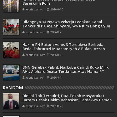
Bareskrim Polri
Kepriaktual.com
2026-8-10
Hilangnya 14 Nyawa Pekerja Ledakan Kapal
Tanker di PT ASL Shipyard, WNA Kim Dong Gyun
Hanya Dituntut 1 Tahun 6 Bulan
Kepriaktual.com
2026-8-7
Hakim PN Batam Vonis 3 Terdakwa Berbeda -
Beda, Fahrurazi Muazamsyah 8 Bulan, Azzah
Azzurah dan Risma Divonis 2 Tahun 6 Bulan
Kepriaktual.com
2026-8-6
BNN Gerebek Pabrik Narkoba Cair di Ruko Milik
AHr, Alphard Disita Terdaftar Atas Nama PT
Mitra Usaha Properti
Kepriaktual.com
2026-8-1
RANDOM
Dinilai Tak Terbukti, Dua Tokoh Masyarakat
Batam Desak Hakim Bebaskan Terdakwa Usman,
Umar dan Sunardi
Kepriaktual.com
2021-8-21