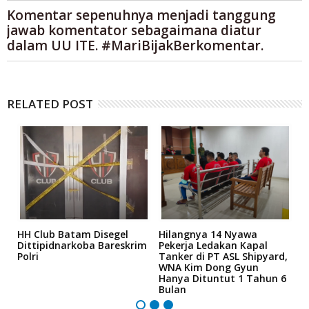
Komentar sepenuhnya menjadi tanggung
jawab komentator sebagaimana diatur
dalam UU ITE. #MariBijakBerkomentar.
RELATED POST
n
HH Club Batam Disegel
Hilangnya 14 Nyawa
H
Dittipidnarkoba Bareskrim
Pekerja Ledakan Kapal
T
Polri
Tanker di PT ASL Shipyard,
F
ya
WNA Kim Dong Gyun
B
Hanya Dituntut 1 Tahun 6
R
Bulan
B