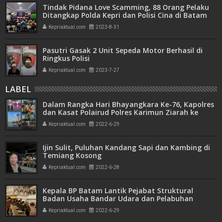
Tindak Pidana Love Scamming, 88 Orang Pelaku
Ditangkap Polda Kepri dan Polisi Cina di Batam
Kepriaktual.com
2023-8-31
Pasutri Gasak 2 Unit Sepeda Motor Berhasil di
Ringkus Polisi
Kepriaktual.com
2023-7-27
LABEL
Dalam Rangka Hari Bhayangkara Ke-76, Kapolres
dan Kasat Polairud Polres Karimun Ziarah ke
Makam Pahlawan
Kepriaktual.com
2022-6-29
Ijin Sulit, Puluhan Kandang Sapi dan Kambing di
Temiang Kosong
Kepriaktual.com
2022-6-28
Kepala BP Batam Lantik Pejabat Struktural
Badan Usaha Bandar Udara dan Pelabuhan
Kepriaktual.com
2022-6-29