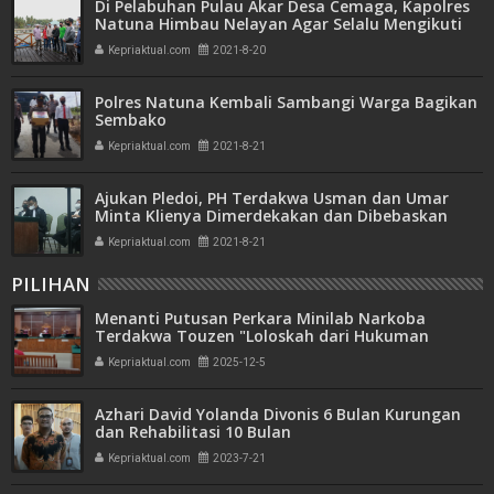
Di Pelabuhan Pulau Akar Desa Cemaga, Kapolres
Natuna Himbau Nelayan Agar Selalu Mengikuti
Perkembangan Cuaca
Kepriaktual.com
2021-8-20
Polres Natuna Kembali Sambangi Warga Bagikan
Sembako
Kepriaktual.com
2021-8-21
Ajukan Pledoi, PH Terdakwa Usman dan Umar
Minta Klienya Dimerdekakan dan Dibebaskan
Dari Jeratan Hukum
Kepriaktual.com
2021-8-21
PILIHAN
Menanti Putusan Perkara Minilab Narkoba
Terdakwa Touzen "Loloskah dari Hukuman
Seumur Hidup atau Mati"
Kepriaktual.com
2025-12-5
Azhari David Yolanda Divonis 6 Bulan Kurungan
dan Rehabilitasi 10 Bulan
Kepriaktual.com
2023-7-21