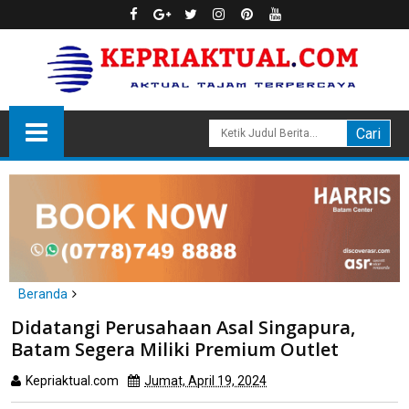
Beranda
Batam
Didatangi Perusahaan Asal Singapura,
Didatangi Perusahaan Asal Singapura, Batam Segera Miliki
Batam Segera Miliki Premium Outlet
Premium Outlet
Kepriaktual.com
Jumat, April 19, 2024
Dibaca
kali