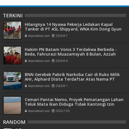
TERKINI
Hilangnya 14 Nyawa Pekerja Ledakan Kapal
Tanker di PT ASL Shipyard, WNA Kim Dong Gyun
Hanya Dituntut 1 Tahun 6 Bulan
Kepriaktual.com
2026-8-7
Hakim PN Batam Vonis 3 Terdakwa Berbeda -
Beda, Fahrurazi Muazamsyah 8 Bulan, Azzah
Azzurah dan Risma Divonis 2 Tahun 6 Bulan
Kepriaktual.com
2026-8-6
BNN Gerebek Pabrik Narkoba Cair di Ruko Milik
AHr, Alphard Disita Terdaftar Atas Nama PT
Mitra Usaha Properti
Kepriaktual.com
2026-8-1
Cemari Pantai Nemo, Proyek Pematangan Lahan
Teluk Mata Ikan Diduga Tidak Kantongi Izin
Amdal
Kepriaktual.com
2026-7-30
RANDOM