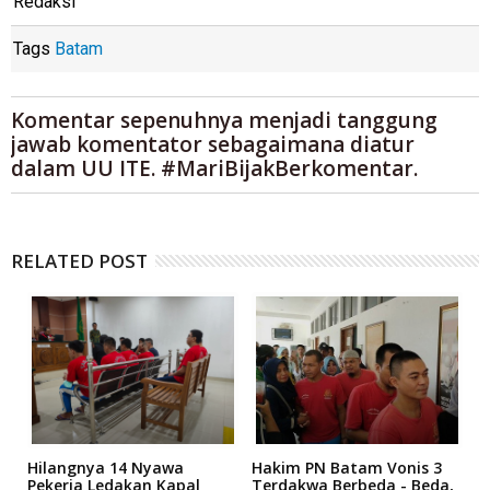
Redaksi
Tags
Batam
Komentar sepenuhnya menjadi tanggung
jawab komentator sebagaimana diatur
dalam UU ITE. #MariBijakBerkomentar.
RELATED POST
Hilangnya 14 Nyawa
Hakim PN Batam Vonis 3
B
r
Pekerja Ledakan Kapal
Terdakwa Berbeda - Beda,
N