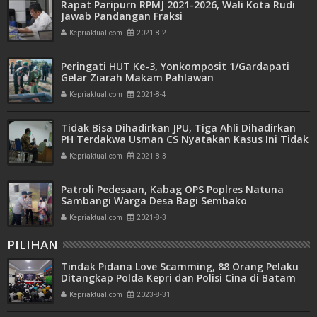
Rapat Paripurn RPMJ 2021-2026, Wali Kota Rudi
Jawab Pandangan Fraksi
Kepriaktual.com
2021-8-2
Peringati HUT Ke-3, Yonkomposit 1/Gardapati
Gelar Ziarah Makam Pahlawan
Kepriaktual.com
2021-8-4
Tidak Bisa Dihadirkan JPU, Tiga Ahli Dihadirkan
PH Terdakwa Usman CS Nyatakan Kasus Ini Tidak
Terpenuhi Unsur
Kepriaktual.com
2021-8-3
Patroli Pedesaan, Kabag OPS Poplres Natuna
Sambangi Warga Desa Bagi Sembako
Kepriaktual.com
2021-8-3
PILIHAN
Tindak Pidana Love Scamming, 88 Orang Pelaku
Ditangkap Polda Kepri dan Polisi Cina di Batam
Kepriaktual.com
2023-8-31