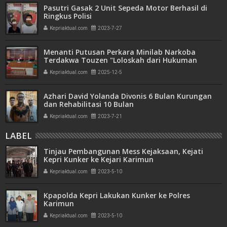
Pasutri Gasak 2 Unit Sepeda Motor Berhasil di
Ringkus Polisi
Kepriaktual.com
2023-7-27
Menanti Putusan Perkara Minilab Narkoba
Terdakwa Touzen "Loloskah dari Hukuman
Seumur Hidup atau Mati"
Kepriaktual.com
2025-12-5
Azhari David Yolanda Divonis 6 Bulan Kurungan
dan Rehabilitasi 10 Bulan
Kepriaktual.com
2023-7-21
LABEL
Tinjau Pembangunan Mess Kejaksaan, Kejati
Kepri Kunker ke Kejari Karimun
Kepriaktual.com
2023-5-10
Kpapolda Kepri Lakukan Kunker ke Polres
Karimun
Kepriaktual.com
2023-5-10