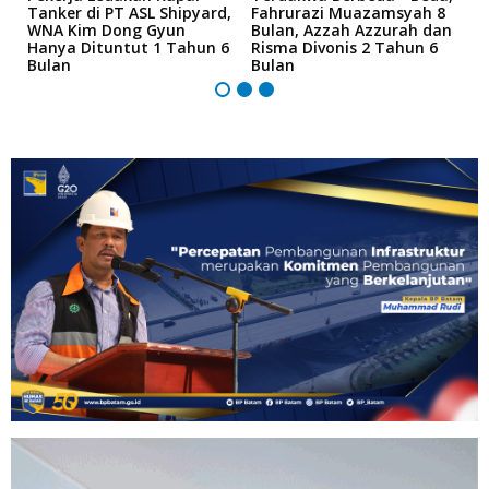
Tanker di PT ASL Shipyard,
Fahrurazi Muazamsyah 8
A
an
WNA Kim Dong Gyun
Bulan, Azzah Azzurah dan
T
Hanya Dituntut 1 Tahun 6
Risma Divonis 2 Tahun 6
M
Bulan
Bulan