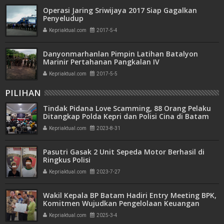
Operasi Jaring Sriwijaya 2017 Siap Gagalkan
Penyeludup
Kepriaktual.com
2017-5-4
Danyonmarhanlan Pimpin Latihan Batalyon
Marinir Pertahanan Pangkalan IV
Kepriaktual.com
2017-5-5
PILIHAN
Tindak Pidana Love Scamming, 88 Orang Pelaku
Ditangkap Polda Kepri dan Polisi Cina di Batam
Kepriaktual.com
2023-8-31
Pasutri Gasak 2 Unit Sepeda Motor Berhasil di
Ringkus Polisi
Kepriaktual.com
2023-7-27
Wakil Kepala BP Batam Hadiri Entry Meeting BPK,
Komitmen Wujudkan Pengelolaan Keuangan
Transparan dan Akuntabel
Kepriaktual.com
2025-3-4