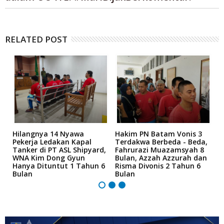
RELATED POST
Hilangnya 14 Nyawa
Hakim PN Batam Vonis 3
B
r
Pekerja Ledakan Kapal
Terdakwa Berbeda - Beda,
N
Tanker di PT ASL Shipyard,
Fahrurazi Muazamsyah 8
A
an
WNA Kim Dong Gyun
Bulan, Azzah Azzurah dan
T
Hanya Dituntut 1 Tahun 6
Risma Divonis 2 Tahun 6
M
Bulan
Bulan