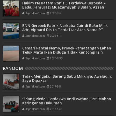
Hakim PN Batam Vonis 3 Terdakwa Berbeda -
Beda, Fahrurazi Muazamsyah 8 Bulan, Azzah
Azzurah dan Risma Divonis 2 Tahun 6 Bulan
Kepriaktual.com
2026-8-6
BNN Gerebek Pabrik Narkoba Cair di Ruko Milik
AHr, Alphard Disita Terdaftar Atas Nama PT
Mitra Usaha Properti
Kepriaktual.com
2026-8-1
Cemari Pantai Nemo, Proyek Pematangan Lahan
Teluk Mata Ikan Diduga Tidak Kantongi Izin
Amdal
Kepriaktual.com
2026-7-30
RANDOM
Tidak Mengakui Barang Sabu Miliknya, Awaludin:
Saya Dipaksa
Kepriaktual.com
2017-5-5
Sidang Pledoi Terdakwa Andi Iswandi, PH: Mohon
Keringanan Hukuman
Kepriaktual.com
2017-5-4