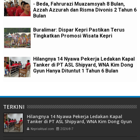
- Beda, Fahrurazi Muazamsyah 8 Bulan,
Azzah Azzurah dan Risma Divonis 2 Tahun 6
Bulan
Buralimar: Dispar Kepri Pastikan Terus
Tingkatkan Promosi Wisata Kepri
Hilangnya 14 Nyawa Pekerja Ledakan Kapal
Tanker di PT ASL Shipyard, WNA Kim Dong
Gyun Hanya Dituntut 1 Tahun 6 Bulan
TERKINI
Hilangnya 14 Nyawa Pekerja Ledakan Kapal
Tanker di PT ASL Shipyard, WNA Kim Dong Gyun
Hanya Dituntut 1 Tahun 6 Bulan
Kepriaktual.com
2026-8-7