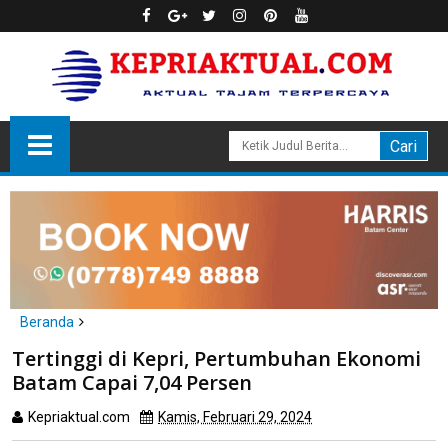
Beranda
Batam
Tertinggi di Kepri, Pertumbuhan Ekonomi
Tertinggi di Kepri, Pertumbuhan Ekonomi Batam Capai 7,04
Batam Capai 7,04 Persen
Persen
Kepriaktual.com
Kamis, Februari 29, 2024
Dibaca
kali