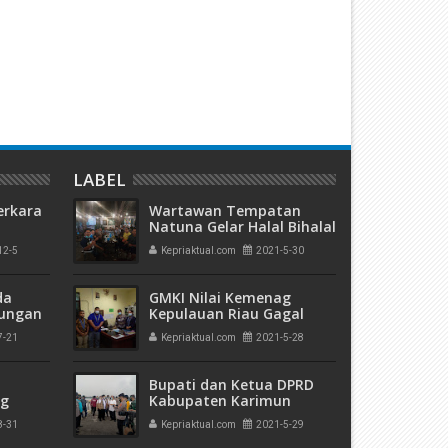
uasai 303 Hektare Hutan
Lolos dari Tuntutan Mati Ka
empang, Hakim PN Batam Vonis
40 Kg Sabu, Bandar Narkoba
 Bulan Penjara Terdakwa
Masri Diadili Perkara TPPU A
anjaya
Miliaran
LABEL
erkara
Wartawan Tempatan
Natuna Gelar Halal Bihalal
12-5
Kepriaktual.com
2021-5-30
kuman
 Mati"
da
GMKI Nilai Kemenag
rungan
Kepulauan Riau Gagal
 Bulan
menjalankan Tugas dan
7-21
Kepriaktual.com
2021-5-28
Fungsinya
Bupati dan Ketua DPRD
ng
Kabupaten Karimun
olda
Tinjau Lokasi Karantina
8-31
Kepriaktual.com
2021-5-29
a di
Terpusat di Pulau Kundur