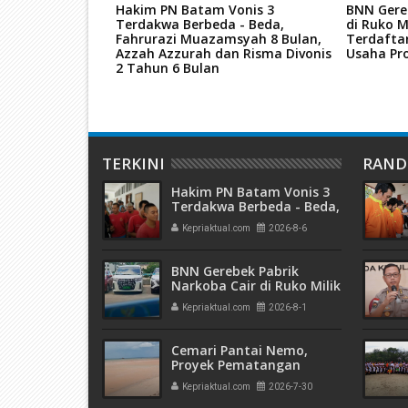
re Hutan
Hakim PN Batam Vonis 3
BNN Gere
nya Dituntut 7
Terdakwa Berbeda - Beda,
di Ruko M
Fahrurazi Muazamsyah 8 Bulan,
Terdafta
Azzah Azzurah dan Risma Divonis
Usaha Pro
2 Tahun 6 Bulan
TERKINI
RAN
Hakim PN Batam Vonis 3
Terdakwa Berbeda - Beda,
Fahrurazi Muazamsyah 8
Kepriaktual.com
2026-8-6
Bulan, Azzah Azzurah dan
Risma Divonis 2 Tahun 6
Bulan
BNN Gerebek Pabrik
Narkoba Cair di Ruko Milik
AHr, Alphard Disita
Kepriaktual.com
2026-8-1
Terdaftar Atas Nama PT
Mitra Usaha Properti
Cemari Pantai Nemo,
Proyek Pematangan
Lahan Teluk Mata Ikan
Kepriaktual.com
2026-7-30
Diduga Tidak Kantongi