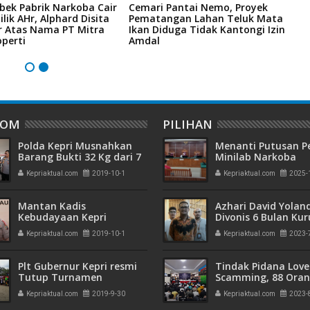
bek Pabrik Narkoba Cair
Cemari Pantai Nemo, Proyek
K
ilik AHr, Alphard Disita
Pematangan Lahan Teluk Mata
R
r Atas Nama PT Mitra
Ikan Diduga Tidak Kantongi Izin
6
perti
Amdal
H
DOM
PILIHAN
Polda Kepri Musnahkan
Menanti Putusan P
Barang Bukti 32 Kg dari 7
Minilab Narkoba
Orang Tersangka
Terdakwa Touzen
Kepriaktual.com
2019-10-1
Kepriaktual.com
2025-
"Loloskah dari Hu
Seumur Hidup atau
Mantan Kadis
Azhari David Yolan
Kebudayaan Kepri
Divonis 6 Bulan Ku
Ditahan Polda Kepri
dan Rehabilitasi 10
Kepriaktual.com
2019-10-1
Kepriaktual.com
2023-
Plt Gubernur Kepri resmi
Tindak Pidana Love
Tutup Turnamen
Scamming, 88 Ora
Sepakbola Cup Pemuda
Pelaku Ditangkap P
Kepriaktual.com
2019-9-30
Kepriaktual.com
2023-
KM 8 di Tanjungbatu
Kepri dan Polisi Cin