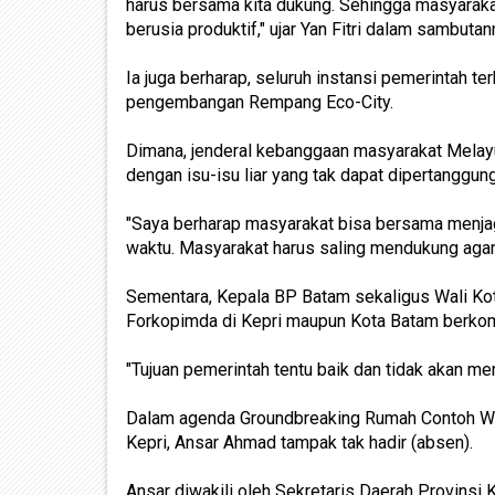
harus bersama kita dukung. Sehingga masyarak
berusia produktif," ujar Yan Fitri dalam sambutan
Ia juga berharap, seluruh instansi pemerintah t
pengembangan Rempang Eco-City.
Dimana, jenderal kebanggaan masyarakat Melayu
dengan isu-isu liar yang tak dapat dipertanggun
"Saya berharap masyarakat bisa bersama menjag
waktu. Masyarakat harus saling mendukung agar t
Sementara, Kepala BP Batam sekaligus Wali K
Forkopimda di Kepri maupun Kota Batam berk
"Tujuan pemerintah tentu baik dan tidak akan 
Dalam agenda Groundbreaking Rumah Contoh War
Kepri, Ansar Ahmad tampak tak hadir (absen).
Ansar diwakili oleh Sekretaris Daerah Provinsi K