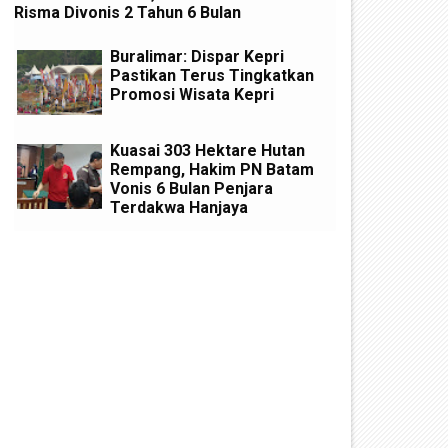
Risma Divonis 2 Tahun 6 Bulan
Buralimar: Dispar Kepri
Pastikan Terus Tingkatkan
Promosi Wisata Kepri
Kuasai 303 Hektare Hutan
Rempang, Hakim PN Batam
Vonis 6 Bulan Penjara
Terdakwa Hanjaya
uasai 303 Hektare Hutan
Lolos dari Tuntutan Mati Ka
empang, Hakim PN Batam Vonis
40 Kg Sabu, Bandar Narkoba