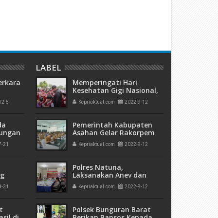
 Bulan Penjara Terdakwa
Masri Diadili Perkara TPPU A
anjaya
Miliaran
LABEL
erkara
Memperingati Hari
Kesehatan Gigi Nasional,
Bupati: Membersihkan
12-5
Kepriaktual.com
2022-9-12
kuman
Gigi adalah Hidup Sehat
 Mati"
da
Pemerintah Kabupaten
rungan
Asahan Gelar Rakorpem
 Bulan
Bulan September 2022
7-21
Kepriaktual.com
2022-9-12
Polres Natuna,
ng
Laksanakan Anev dan
olda
Gelar Operasional Situasi
8-31
Kepriaktual.com
2022-9-12
a di
Kamtibmas
t
Polsek Bunguran Barat
sil di
Berikan Bansos Kepada