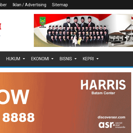
iber
Iklan / Advertising
Sitemap
HUKUM
EKONOMI
BISNIS
KEPRI