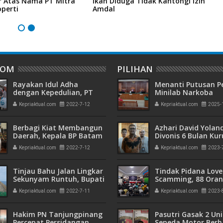
r Atas Nama PT Mitra
Ikan Diduga Tidak Kantongi Izin
6
perti
Amdal
H
DOM
PILIHAN
Rayakan Idul Adha
Menanti Putusan P
dengan Kepedulian, PT
Minilab Narkoba
PLN Batam Serahkan
Terdakwa Touzen
Kepriaktual.com
2022-7-12
Kepriaktual.com
2025-
Bantuan Hewan Kurban
"Loloskah dari Hu
Seumur Hidup atau
Berbagi Kiat Membangun
Azhari David Yolan
Daerah, Kepala BP Batam
Divonis 6 Bulan Ku
Berikan Pembekalan
dan Rehabilitasi 10
Kepriaktual.com
2022-7-12
Kepriaktual.com
2023-
Perwira Siswa TNI di
Bandung
Tinjau Bahu Jalan Lingkar
Tindak Pidana Love
Sekunyam Runtuh, Bupati
Scamming, 88 Ora
Minta Warga Sementara
Pelaku Ditangkap P
Kepriaktual.com
2022-7-11
Kepriaktual.com
2023-
Tidak Melitasi Area Jalan
Kepri dan Polisi Cin
Batam
Hakim PN Tanjungpinang
Pasutri Gasak 2 Uni
Percepat Persidangan
Sepeda Motor Berha