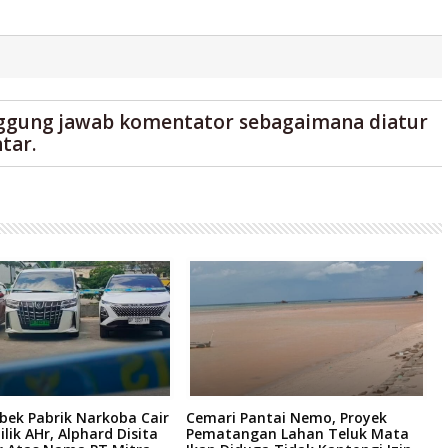
ggung jawab komentator sebagaimana diatur
tar.
bek Pabrik Narkoba Cair
Cemari Pantai Nemo, Proyek
K
ilik AHr, Alphard Disita
Pematangan Lahan Teluk Mata
R