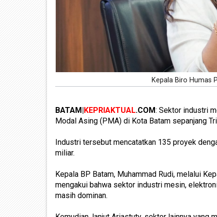
Kepala Biro Humas Pr
BATAM|
KEPRIAKTUAL
.COM
: Sektor industri
Modal Asing (PMA) di Kota Batam sepanjang Tri
Industri tersebut mencatatkan 135 proyek denga
miliar.
Kepala BP Batam, Muhammad Rudi, melalui Kepal
mengakui bahwa sektor industri mesin, elektronik
masih dominan.
Kemudian, lanjut Ariastuty, sektor lainnya yan