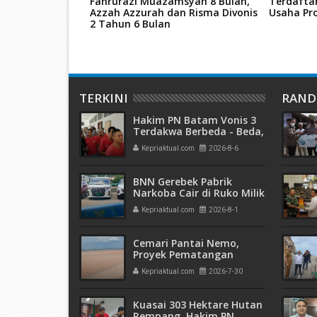
Fahrurazi Muazamsyah 8 Bulan,
Terdafta
Azzah Azzurah dan Risma Divonis
Usaha Pro
2 Tahun 6 Bulan
TERKINI
RAN
Hakim PN Batam Vonis 3
Terdakwa Berbeda - Beda,
Fahrurazi Muazamsyah 8
Kepriaktual.com
2026-8-6
Bulan, Azzah Azzurah dan
Risma Divonis 2 Tahun 6
Bulan
BNN Gerebek Pabrik
Narkoba Cair di Ruko Milik
AHr, Alphard Disita
Kepriaktual.com
2026-8-1
Terdaftar Atas Nama PT
Mitra Usaha Properti
Cemari Pantai Nemo,
Proyek Pematangan
Lahan Teluk Mata Ikan
Kepriaktual.com
2026-7-30
Diduga Tidak Kantongi
Izin Amdal
Kuasai 303 Hektare Hutan
Rempang, Hakim PN