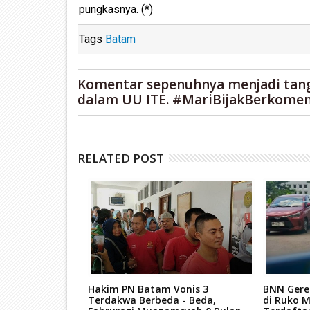
pungkasnya. (*)
Tags
Batam
Komentar sepenuhnya menjadi tan
dalam UU ITE. #MariBijakBerkomen
RELATED POST
re Hutan
Hakim PN Batam Vonis 3
BNN Gere
nya Dituntut 7
Terdakwa Berbeda - Beda,
di Ruko M