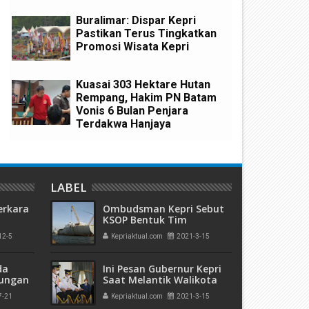
Buralimar: Dispar Kepri
Pastikan Terus Tingkatkan
Promosi Wisata Kepri
olos dari Tuntutan Mati Kasus
Kuasai 303 Hektare Hutan
Kuasai 303 Hektare Hutan
0 Kg Sabu, Bandar Narkoba
Rempang, Acai Hanya Ditunt
Rempang, Hakim PN Batam
asri Diadili Perkara TPPU Aset
Bulan Penjara
Vonis 6 Bulan Penjara
iliaran
Terdakwa Hanjaya
LABEL
erkara
Ombudsman Kepri Sebut
KSOP Bentuk Tim
Investigasi Kasus
12-5
Kepriaktual.com
2021-3-15
kuman
Pemotongan Kapal Acacia
 Mati"
Nassau
da
Ini Pesan Gubernur Kepri
rungan
Saat Melantik Walikota
 Bulan
dan Wakil Walikota
7-21
Kepriaktual.com
2021-3-15
Batam