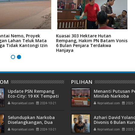
antai Nemo, Proyek
Kuasai 303 Hektare Hutan
L
an Lahan Teluk Mata
Rempang, Hakim PN Batam Vonis
4
ga Tidak Kantongi Izin
6 Bulan Penjara Terdakwa
M
Hanjaya
M
DOM
PILIHAN
Update PSN Rempang
Menanti Putusan P
Eco-City: 19 KK Tempati
Minilab Narkoba
Rumah Baru Tanjung
Terdakwa Touzen
Kepriaktual.com
2024-10-21
Kepriaktual.com
2025-
Banun
"Loloskah dari Hu
Seumur Hidup atau
Selundupkan Narkoba
Azhari David Yolan
Diselangkangan, Dua
Divonis 6 Bulan Ku
Nelayan Diamankan Bea
dan Rehabilitasi 10
Kepriaktual.com
2024-10-21
Kepriaktual.com
2023-
Cukai Batam