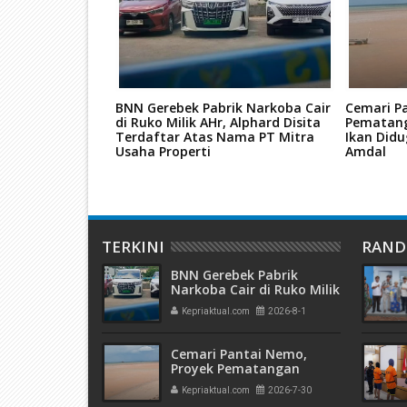
ba, Dua
BNN Gerebek Pabrik Narkoba Cair
Cemari P
 Batam Dituntut
di Ruko Milik AHr, Alphard Disita
Pematang
utan JPU
Terdaftar Atas Nama PT Mitra
Ikan Didu
Usaha Properti
Amdal
TERKINI
RAN
BNN Gerebek Pabrik
Narkoba Cair di Ruko Milik
AHr, Alphard Disita
Kepriaktual.com
2026-8-1
Terdaftar Atas Nama PT
Mitra Usaha Properti
Cemari Pantai Nemo,
Proyek Pematangan
Lahan Teluk Mata Ikan
Kepriaktual.com
2026-7-30
Diduga Tidak Kantongi