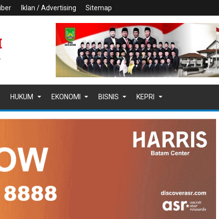
iber
Iklan / Advertising
Sitemap
HUKUM
EKONOMI
BISNIS
KEPRI