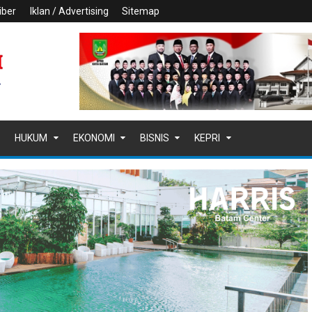
iber
Iklan / Advertising
Sitemap
HUKUM
EKONOMI
BISNIS
KEPRI