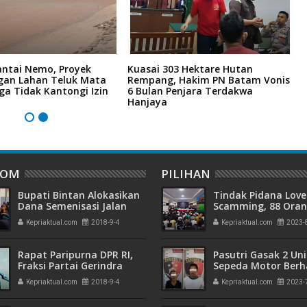
antai Nemo, Proyek
Kuasai 303 Hektare Hutan
L
an Lahan Teluk Mata
Rempang, Hakim PN Batam Vonis
4
ga Tidak Kantongi Izin
6 Bulan Penjara Terdakwa
M
Hanjaya
M
DOM
PILIHAN
Bupati Bintan Alokasikan
Tindak Pidana Love
Dana Semenisasi Jalan
Scamming, 88 Ora
Kampung Tokojo
Pelaku Ditangkap P
Kepriaktual.com
2018-9-4
Kepriaktual.com
2023-
Kepri dan Polisi Cin
Batam
Rapat Paripurna DPR RI,
Pasutri Gasak 2 Uni
Fraksi Partai Gerindra
Sepeda Motor Berha
Singgung Nilai Tukar
Ringkus Polisi
Kepriaktual.com
2018-9-4
Kepriaktual.com
2023-
Rupiah