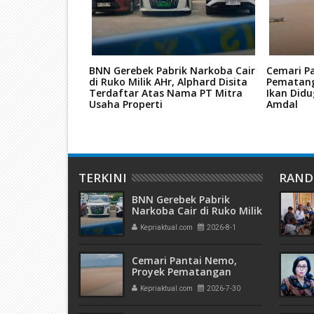
ba, Dua
BNN Gerebek Pabrik Narkoba Cair
Cemari P
 Batam Dituntut
di Ruko Milik AHr, Alphard Disita
Pematang
utan JPU
Terdaftar Atas Nama PT Mitra
Ikan Didu
Usaha Properti
Amdal
TERKINI
RAN
BNN Gerebek Pabrik
Narkoba Cair di Ruko Milik
AHr, Alphard Disita
Kepriaktual.com
2026-8-1
Terdaftar Atas Nama PT
Mitra Usaha Properti
Cemari Pantai Nemo,
Proyek Pematangan
Lahan Teluk Mata Ikan
Kepriaktual.com
2026-7-30
Diduga Tidak Kantongi
Izin Amdal