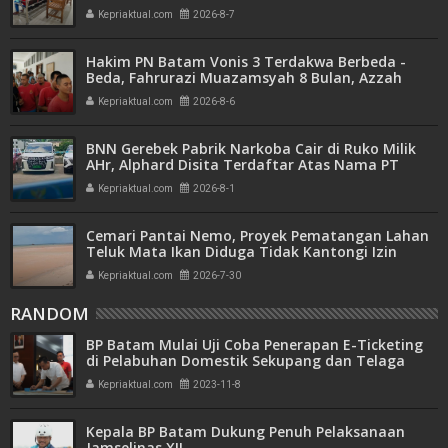
Hanya Dituntut 1 Tahun 6 Bulan
Kepriaktual.com
2026-8-7
Hakim PN Batam Vonis 3 Terdakwa Berbeda -
Beda, Fahrurazi Muazamsyah 8 Bulan, Azzah
Azzurah dan Risma Divonis 2 Tahun 6 Bulan
Kepriaktual.com
2026-8-6
BNN Gerebek Pabrik Narkoba Cair di Ruko Milik
AHr, Alphard Disita Terdaftar Atas Nama PT
Mitra Usaha Properti
Kepriaktual.com
2026-8-1
Cemari Pantai Nemo, Proyek Pematangan Lahan
Teluk Mata Ikan Diduga Tidak Kantongi Izin
Amdal
Kepriaktual.com
2026-7-30
RANDOM
BP Batam Mulai Uji Coba Penerapan E-Ticketing
di Pelabuhan Domestik Sekupang dan Telaga
Punggur
Kepriaktual.com
2023-11-8
Kepala BP Batam Dukung Penuh Pelaksanaan
Jamselinas XII