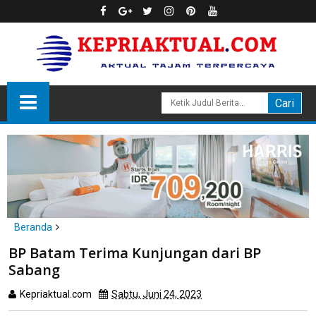
Beranda
Batam
BP Batam Terima Kunjungan dari BP Sabang
BP Batam Terima Kunjungan dari BP
Sabang
Kepriaktual.com
Sabtu, Juni 24, 2023
Dibaca
kali