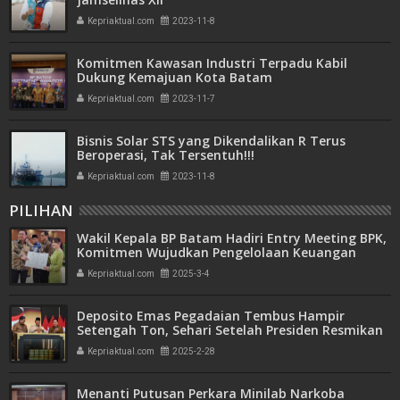
Kepriaktual.com
2023-11-8
Komitmen Kawasan Industri Terpadu Kabil
Dukung Kemajuan Kota Batam
Kepriaktual.com
2023-11-7
Bisnis Solar STS yang Dikendalikan R Terus
Beroperasi, Tak Tersentuh!!!
Kepriaktual.com
2023-11-8
PILIHAN
Wakil Kepala BP Batam Hadiri Entry Meeting BPK,
Komitmen Wujudkan Pengelolaan Keuangan
Transparan dan Akuntabel
Kepriaktual.com
2025-3-4
Deposito Emas Pegadaian Tembus Hampir
Setengah Ton, Sehari Setelah Presiden Resmikan
Bank Emas
Kepriaktual.com
2025-2-28
Menanti Putusan Perkara Minilab Narkoba