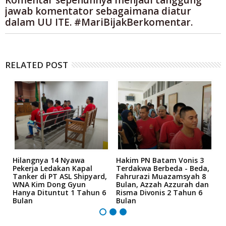
Komentar sepenuhnya menjadi tanggung
jawab komentator sebagaimana diatur
dalam UU ITE. #MariBijakBerkomentar.
RELATED POST
Hilangnya 14 Nyawa
Hakim PN Batam Vonis 3
B
r
Pekerja Ledakan Kapal
Terdakwa Berbeda - Beda,
N
Tanker di PT ASL Shipyard,
Fahrurazi Muazamsyah 8
A
an
WNA Kim Dong Gyun
Bulan, Azzah Azzurah dan
T
Hanya Dituntut 1 Tahun 6
Risma Divonis 2 Tahun 6
M
Bulan
Bulan