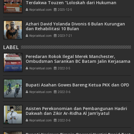
Terdakwa Touzen "Loloskah dari Hukuman
Seumur Hidup atau Mati"
Kepriaktual.com
2025-12-5
Azhari David Yolanda Divonis 6 Bulan Kurungan
dan Rehabilitasi 10 Bulan
Kepriaktual.com
2023-7-21
LABEL
Peredaran Rokok Ilegal Merek Manchester,
Ombudsman Sarankan BC Batam Jalin Kerjasama
dengan KPK
Kepriaktual.com
2022-3-5
Bupati Asahan Gowes Bareng Ketua PKK dan OPD
Kepriaktual.com
2022-3-6
Asisten Perekonomian dan Pembangunan Hadiri
Dakwah dan Zikir Ar-Ridha Al Jam’iyatul
Washliyah
Kepriaktual.com
2022-3-6