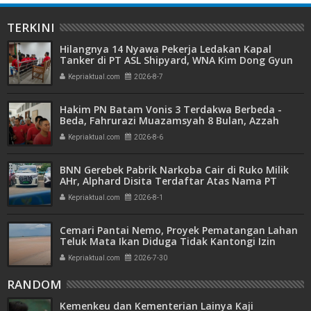
TERKINI
Hilangnya 14 Nyawa Pekerja Ledakan Kapal
Tanker di PT ASL Shipyard, WNA Kim Dong Gyun
Hanya Dituntut 1 Tahun 6 Bulan
Kepriaktual.com
2026-8-7
Hakim PN Batam Vonis 3 Terdakwa Berbeda -
Beda, Fahrurazi Muazamsyah 8 Bulan, Azzah
Azzurah dan Risma Divonis 2 Tahun 6 Bulan
Kepriaktual.com
2026-8-6
BNN Gerebek Pabrik Narkoba Cair di Ruko Milik
AHr, Alphard Disita Terdaftar Atas Nama PT
Mitra Usaha Properti
Kepriaktual.com
2026-8-1
Cemari Pantai Nemo, Proyek Pematangan Lahan
Teluk Mata Ikan Diduga Tidak Kantongi Izin
Amdal
Kepriaktual.com
2026-7-30
RANDOM
Kemenkeu dan Kementerian Lainya Kaji