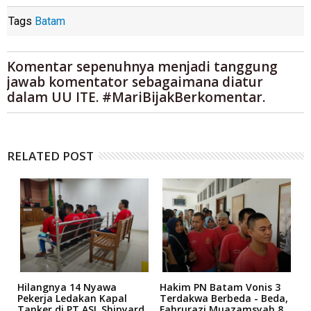
Tags
Batam
Komentar sepenuhnya menjadi tanggung
jawab komentator sebagaimana diatur
dalam UU ITE. #MariBijakBerkomentar.
RELATED POST
Hilangnya 14 Nyawa
Hakim PN Batam Vonis 3
B
r
Pekerja Ledakan Kapal
Terdakwa Berbeda - Beda,
N
Tanker di PT ASL Shipyard,
Fahrurazi Muazamsyah 8
A