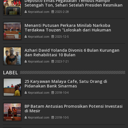
Deposito Emas Pegadaian Tembus Hampir
Setengah Ton, Sehari Setelah Presiden Resmikan
Bank Emas
Kepriaktual.com
2025-2-28
Menanti Putusan Perkara Minilab Narkoba
Terdakwa Touzen "Loloskah dari Hukuman
Seumur Hidup atau Mati"
Kepriaktual.com
2025-12-5
Azhari David Yolanda Divonis 6 Bulan Kurungan
dan Rehabilitasi 10 Bulan
Kepriaktual.com
2023-7-21
LABEL
25 Karyawan Malaya Cafe, Satu Orang di
Pidanakan Bank Sinarmas
Kepriaktual.com
2018-10-4
BP Batam Antusias Promosikan Potensi Investasi
di Mesir
Kepriaktual.com
2018-10-5