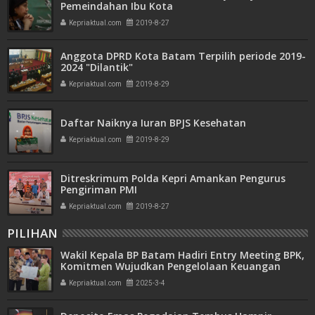
Pemeindahan Ibu Kota
Kepriaktual.com
2019-8-27
Anggota DPRD Kota Batam Terpilih periode 2019-
2024 "Dilantik"
Kepriaktual.com
2019-8-29
Daftar Naiknya Iuran BPJS Kesehatan
Kepriaktual.com
2019-8-29
Ditreskrimum Polda Kepri Amankan Pengurus
Pengiriman PMI
Kepriaktual.com
2019-8-27
PILIHAN
Wakil Kepala BP Batam Hadiri Entry Meeting BPK,
Komitmen Wujudkan Pengelolaan Keuangan
Transparan dan Akuntabel
Kepriaktual.com
2025-3-4