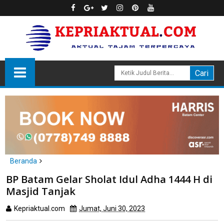
Beranda
Batam
BP Batam Gelar Sholat Idul Adha 1444 H di
BP Batam Gelar Sholat Idul Adha 1444 H di Masjid Tanjak
Masjid Tanjak
Kepriaktual.com
Jumat, Juni 30, 2023
Dibaca
kali