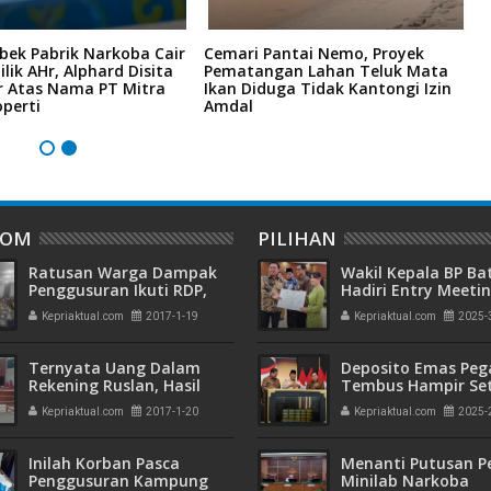
bek Pabrik Narkoba Cair
Cemari Pantai Nemo, Proyek
K
ilik AHr, Alphard Disita
Pematangan Lahan Teluk Mata
R
r Atas Nama PT Mitra
Ikan Diduga Tidak Kantongi Izin
6
perti
Amdal
H
DOM
PILIHAN
Ratusan Warga Dampak
Wakil Kepala BP B
Penggusuran Ikuti RDP,
Hadiri Entry Meetin
Ternyata PL Lahan
Komitmen Wujudk
Kepriaktual.com
2017-1-19
Kepriaktual.com
2025-
Tumpang Tindi
Pengelolaan Keua
Transparan dan
Akuntabel
Ternyata Uang Dalam
Deposito Emas Peg
Rekening Ruslan, Hasil
Tembus Hampir Se
Penjualan Barang Haram
Ton, Sehari Setela
Kepriaktual.com
2017-1-20
Kepriaktual.com
2025-
Presiden Resmikan
Emas
Inilah Korban Pasca
Menanti Putusan P
Penggusuran Kampung
Minilab Narkoba