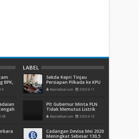
uasai 303 Hektare Hutan
Lolos dari Tuntutan Mati Ka
empang, Hakim PN Batam Vonis
40 Kg Sabu, Bandar Narkoba
 Bulan Penjara Terdakwa
Masri Diadili Perkara TPPU A
anjaya
Miliaran
LABEL
atam
Sekda Kepri Tinjau
g BPK,
Persiapan Pilkada ke KPU
an
3-4
Kepriaktual.com
2020-6-11
ngan
adaian
Plt Gubernur Minta PLN
tengah
Tidak Memutus Listrik
h
Pelanggan yang Nunggak
2-28
Kepriaktual.com
2020-6-10
 Bank
di Masa Covid-19
erkara
Cadangan Devisa Mei 2020
Meningkat Sebesar 130,5