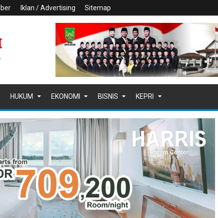
iber
Iklan / Advertising
Sitemap
HUKUM
EKONOMI
BISNIS
KEPRI