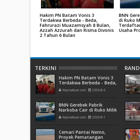
re Hutan
Hakim PN Batam Vonis 3
BNN Gere
nya Dituntut 7
Terdakwa Berbeda - Beda,
di Ruko M
Fahrurazi Muazamsyah 8 Bulan,
Terdafta
Azzah Azzurah dan Risma Divonis
Usaha Pro
2 Tahun 6 Bulan
TERKINI
RAN
Hakim PN Batam Vonis 3
Terdakwa Berbeda - Beda,
Fahrurazi Muazamsyah 8
Kepriaktual.com
2026-8-6
Bulan, Azzah Azzurah dan
Risma Divonis 2 Tahun 6
Bulan
BNN Gerebek Pabrik
Narkoba Cair di Ruko Milik
AHr, Alphard Disita
Kepriaktual.com
2026-8-1
Terdaftar Atas Nama PT
Mitra Usaha Properti
Cemari Pantai Nemo,
Proyek Pematangan