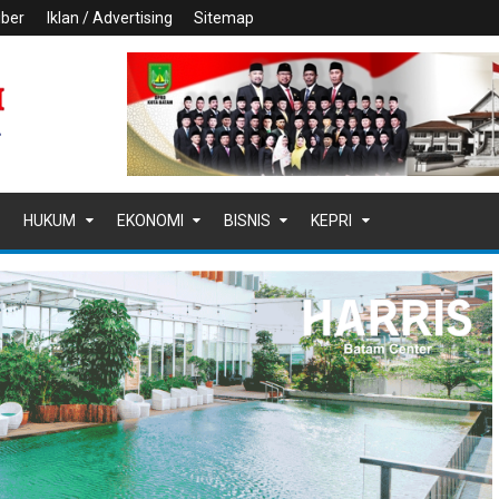
iber
Iklan / Advertising
Sitemap
HUKUM
EKONOMI
BISNIS
KEPRI