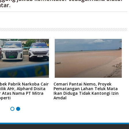
tar.
bek Pabrik Narkoba Cair
Cemari Pantai Nemo, Proyek
K
ilik AHr, Alphard Disita
Pematangan Lahan Teluk Mata
R
r Atas Nama PT Mitra
Ikan Diduga Tidak Kantongi Izin
6
perti
Amdal
H