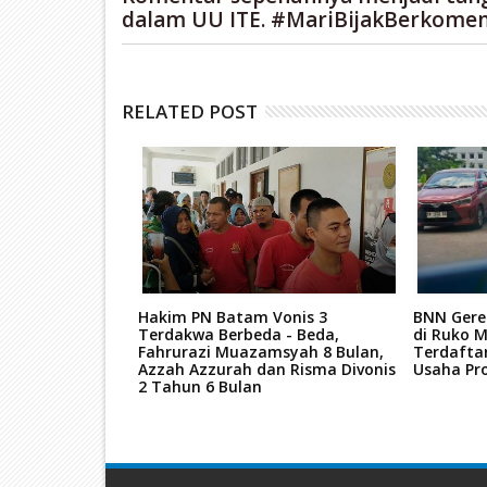
dalam UU ITE. #MariBijakBerkomen
RELATED POST
re Hutan
Hakim PN Batam Vonis 3
BNN Gere
nya Dituntut 7
Terdakwa Berbeda - Beda,
di Ruko M
Fahrurazi Muazamsyah 8 Bulan,
Terdafta
Azzah Azzurah dan Risma Divonis
Usaha Pro
2 Tahun 6 Bulan