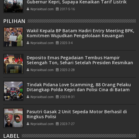
Gubernur Kepri, Supaya Kenaikan Tarif Listrik
Ditinjau Kembali
Kepriaktual.com
2017-5-16
PILIHAN
Wakil Kepala BP Batam Hadiri Entry Meeting BPK,
Komitmen Wujudkan Pengelolaan Keuangan
Transparan dan Akuntabel
Kepriaktual.com
2025-3-4
Deposito Emas Pegadaian Tembus Hampir
Setengah Ton, Sehari Setelah Presiden Resmikan
Bank Emas
Kepriaktual.com
2025-2-28
Tindak Pidana Love Scamming, 88 Orang Pelaku
Ditangkap Polda Kepri dan Polisi Cina di Batam
Kepriaktual.com
2023-8-31
Pasutri Gasak 2 Unit Sepeda Motor Berhasil di
Ringkus Polisi
Kepriaktual.com
2023-7-27
LABEL