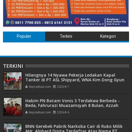
Populer
Terkini
Kategori
TERKINI
Hilangnya 14 Nyawa Pekerja Ledakan Kapal
Tanker di PT ASL Shipyard, WNA Kim Dong Gyun
Hanya Dituntut 1 Tahun 6 Bulan
Kepriaktual.com
2026-8-7
Hakim PN Batam Vonis 3 Terdakwa Berbeda -
Beda, Fahrurazi Muazamsyah 8 Bulan, Azzah
Azzurah dan Risma Divonis 2 Tahun 6 Bulan
Kepriaktual.com
2026-8-6
BNN Gerebek Pabrik Narkoba Cair di Ruko Milik
AHr, Alphard Disita Terdaftar Atas Nama PT