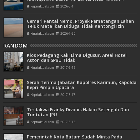
Mitra Usaha Properti
Kepriaktual.com
2026-8-1
Cemari Pantai Nemo, Proyek Pematangan Lahan
Teluk Mata Ikan Diduga Tidak Kantongi Izin
Amdal
Kepriaktual.com
2026-7-30
RANDOM
Kios Pedagang Kaki Lima Digusur, Areal Hotel
Aston dan SPBU Tidak
Kepriaktual.com
2017-5-16
Serah Terima Jabatan Kapolres Karimun, Kapolda
Kepri Pimpin Upacara
Kepriaktual.com
2017-5-17
Terdakwa Franky Divonis Hakim Setengah Dari
Tuntutan JPU
Kepriaktual.com
2017-5-16
Pemerintah Kota Batam Sudah Minta Pada