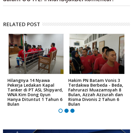
RELATED POST
Hilangnya 14 Nyawa
Hakim PN Batam Vonis 3
B
r
Pekerja Ledakan Kapal
Terdakwa Berbeda - Beda,
N
Tanker di PT ASL Shipyard,
Fahrurazi Muazamsyah 8
A
an
WNA Kim Dong Gyun
Bulan, Azzah Azzurah dan
T
Hanya Dituntut 1 Tahun 6
Risma Divonis 2 Tahun 6
M
Bulan
Bulan