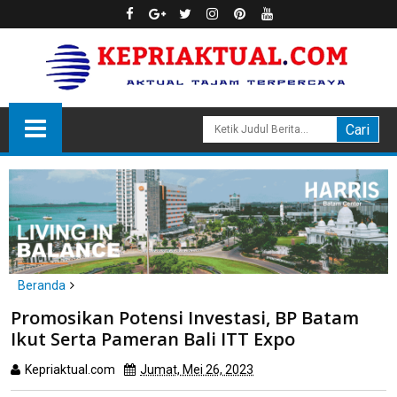
Beranda
Batam
Promosikan Potensi Investasi, BP Batam
Promosikan Potensi Investasi, BP Batam Ikut Serta Pameran Bali
Ikut Serta Pameran Bali ITT Expo
ITT Expo
Kepriaktual.com
Jumat, Mei 26, 2023
Dibaca
kali