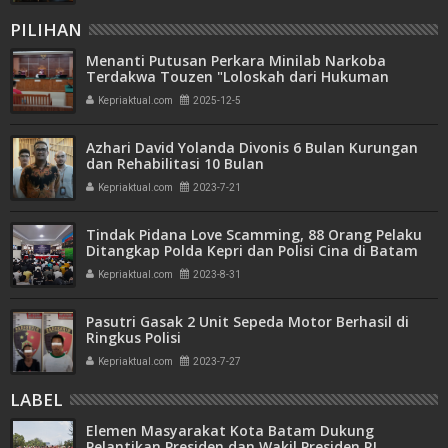
PILIHAN
Menanti Putusan Perkara Minilab Narkoba
Terdakwa Touzen "Loloskah dari Hukuman
Seumur Hidup atau Mati"
Kepriaktual.com
2025-12-5
Azhari David Yolanda Divonis 6 Bulan Kurungan
dan Rehabilitasi 10 Bulan
Kepriaktual.com
2023-7-21
Tindak Pidana Love Scamming, 88 Orang Pelaku
Ditangkap Polda Kepri dan Polisi Cina di Batam
Kepriaktual.com
2023-8-31
Pasutri Gasak 2 Unit Sepeda Motor Berhasil di
Ringkus Polisi
Kepriaktual.com
2023-7-27
LABEL
Elemen Masyarakat Kota Batam Dukung
Pelantikan Presiden dan Wakil Presiden RI