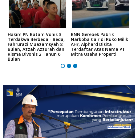
n
Hakim PN Batam Vonis 3
BNN Gerebek Pabrik
C
Terdakwa Berbeda - Beda,
Narkoba Cair di Ruko Milik
P
Fahrurazi Muazamsyah 8
AHr, Alphard Disita
T
Bulan, Azzah Azzurah dan
Terdaftar Atas Nama PT
T
Risma Divonis 2 Tahun 6
Mitra Usaha Properti
Bulan