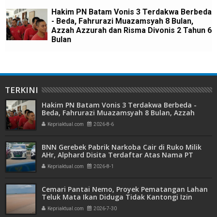
Hakim PN Batam Vonis 3 Terdakwa Berbeda
- Beda, Fahrurazi Muazamsyah 8 Bulan,
Azzah Azzurah dan Risma Divonis 2 Tahun 6
Bulan
TERKINI
Hakim PN Batam Vonis 3 Terdakwa Berbeda -
Beda, Fahrurazi Muazamsyah 8 Bulan, Azzah
Azzurah dan Risma Divonis 2 Tahun 6 Bulan
Kepriaktual.com
2026-8-6
BNN Gerebek Pabrik Narkoba Cair di Ruko Milik
AHr, Alphard Disita Terdaftar Atas Nama PT
Mitra Usaha Properti
Kepriaktual.com
2026-8-1
Cemari Pantai Nemo, Proyek Pematangan Lahan
Teluk Mata Ikan Diduga Tidak Kantongi Izin
Amdal
Kepriaktual.com
2026-7-30