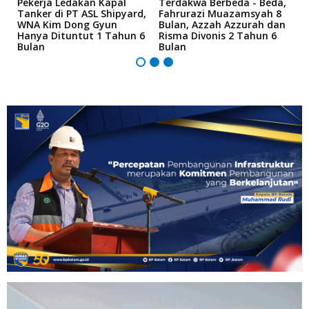
r
Pekerja Ledakan Kapal
Terdakwa Berbeda - Beda,
N
Tanker di PT ASL Shipyard,
Fahrurazi Muazamsyah 8
A
an
WNA Kim Dong Gyun
Bulan, Azzah Azzurah dan
T
Hanya Dituntut 1 Tahun 6
Risma Divonis 2 Tahun 6
M
Bulan
Bulan