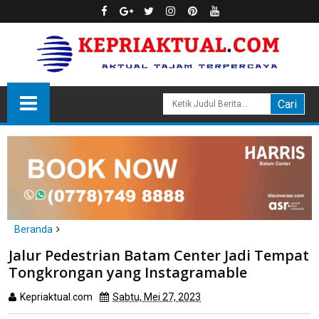
Beranda
Batam
Jalur Pedestrian Batam Center Jadi Tempat
Jalur Pedestrian Batam Center Jadi Tempat Tongkrongan yang
Tongkrongan yang Instagramable
Instagramable
Kepriaktual.com
Sabtu, Mei 27, 2023
Dibaca
kali