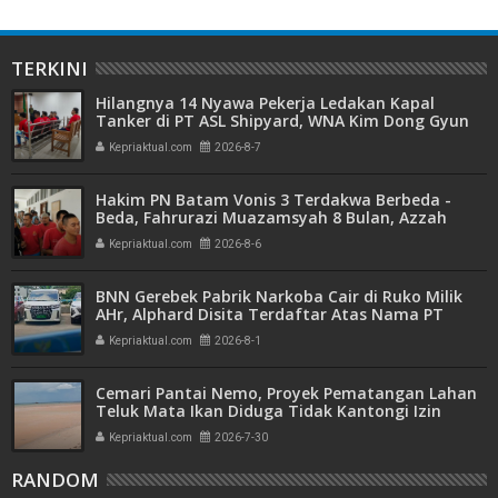
TERKINI
Hilangnya 14 Nyawa Pekerja Ledakan Kapal
Tanker di PT ASL Shipyard, WNA Kim Dong Gyun
Hanya Dituntut 1 Tahun 6 Bulan
Kepriaktual.com
2026-8-7
Hakim PN Batam Vonis 3 Terdakwa Berbeda -
Beda, Fahrurazi Muazamsyah 8 Bulan, Azzah
Azzurah dan Risma Divonis 2 Tahun 6 Bulan
Kepriaktual.com
2026-8-6
BNN Gerebek Pabrik Narkoba Cair di Ruko Milik
AHr, Alphard Disita Terdaftar Atas Nama PT
Mitra Usaha Properti
Kepriaktual.com
2026-8-1
Cemari Pantai Nemo, Proyek Pematangan Lahan
Teluk Mata Ikan Diduga Tidak Kantongi Izin
Amdal
Kepriaktual.com
2026-7-30
RANDOM