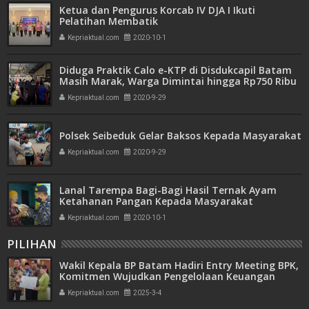
Ketua dan Pengurus Korcab IV DJA I Ikuti
Pelatihan Membatik
Kepriaktual.com
2020-10-1
Diduga Praktik Calo e-KTP di Disdukcapil Batam
Masih Marak, Warga Dimintai hingga Rp750 Ribu
Kepriaktual.com
2020-9-29
Polsek Seibeduk Gelar Baksos Kepada Masyarakat
Kepriaktual.com
2020-9-29
Lanal Tarempa Bagi-Bagi Hasil Ternak Ayam
Ketahanan Pangan Kepada Masyarakat
Kepriaktual.com
2020-10-1
PILIHAN
Wakil Kepala BP Batam Hadiri Entry Meeting BPK,
Komitmen Wujudkan Pengelolaan Keuangan
Transparan dan Akuntabel
Kepriaktual.com
2025-3-4