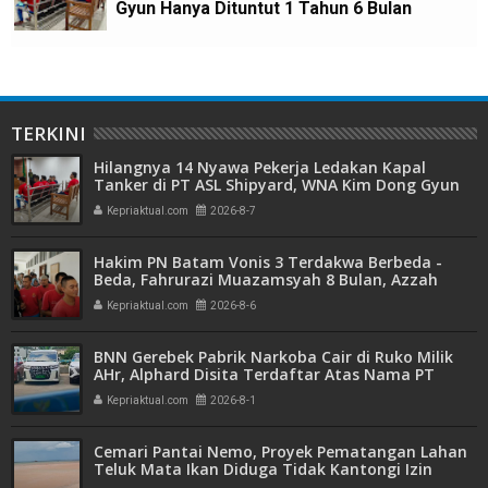
Gyun Hanya Dituntut 1 Tahun 6 Bulan
TERKINI
Hilangnya 14 Nyawa Pekerja Ledakan Kapal
Tanker di PT ASL Shipyard, WNA Kim Dong Gyun
Hanya Dituntut 1 Tahun 6 Bulan
Kepriaktual.com
2026-8-7
Hakim PN Batam Vonis 3 Terdakwa Berbeda -
Beda, Fahrurazi Muazamsyah 8 Bulan, Azzah
Azzurah dan Risma Divonis 2 Tahun 6 Bulan
Kepriaktual.com
2026-8-6
BNN Gerebek Pabrik Narkoba Cair di Ruko Milik
AHr, Alphard Disita Terdaftar Atas Nama PT
Mitra Usaha Properti
Kepriaktual.com
2026-8-1
Cemari Pantai Nemo, Proyek Pematangan Lahan
Teluk Mata Ikan Diduga Tidak Kantongi Izin
Amdal