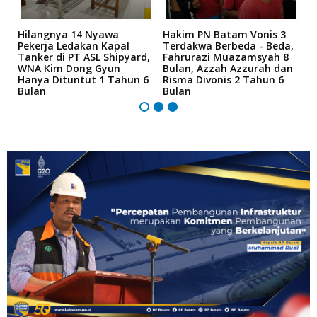
Hilangnya 14 Nyawa
Hakim PN Batam Vonis 3
B
r
Pekerja Ledakan Kapal
Terdakwa Berbeda - Beda,
N
Tanker di PT ASL Shipyard,
Fahrurazi Muazamsyah 8
A
an
WNA Kim Dong Gyun
Bulan, Azzah Azzurah dan
T
Hanya Dituntut 1 Tahun 6
Risma Divonis 2 Tahun 6
M
Bulan
Bulan