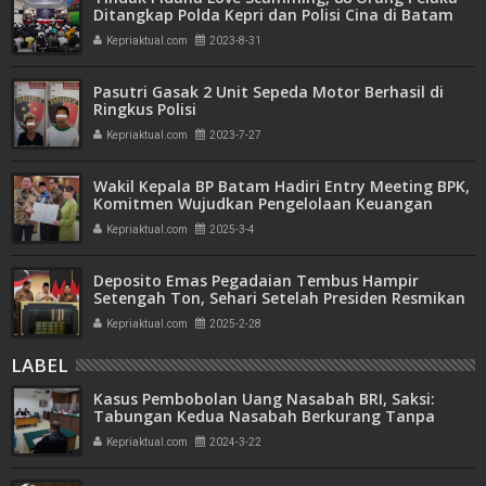
Ditangkap Polda Kepri dan Polisi Cina di Batam
Kepriaktual.com
2023-8-31
Pasutri Gasak 2 Unit Sepeda Motor Berhasil di
Ringkus Polisi
Kepriaktual.com
2023-7-27
Wakil Kepala BP Batam Hadiri Entry Meeting BPK,
Komitmen Wujudkan Pengelolaan Keuangan
Transparan dan Akuntabel
Kepriaktual.com
2025-3-4
Deposito Emas Pegadaian Tembus Hampir
Setengah Ton, Sehari Setelah Presiden Resmikan
Bank Emas
Kepriaktual.com
2025-2-28
LABEL
Kasus Pembobolan Uang Nasabah BRI, Saksi:
Tabungan Kedua Nasabah Berkurang Tanpa
Melakukan Transaksi
Kepriaktual.com
2024-3-22