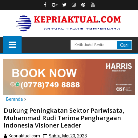
Beranda
Batam
Dukung Peningkatan Sektor Pariwisata,
Dukung Peningkatan Sektor Pariwisata, Muhammad Rudi
Muhammad Rudi Terima Penghargaan
Terima Penghargaan Indonesia Visioner Leader
Indonesia Visioner Leader
Kepriaktual.com
Sabtu, Mei 20, 2023
Dibaca
kali