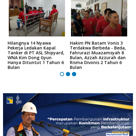
Hilangnya 14 Nyawa
Hakim PN Batam Vonis 3
B
r
Pekerja Ledakan Kapal
Terdakwa Berbeda - Beda,
N
Tanker di PT ASL Shipyard,
Fahrurazi Muazamsyah 8
A
an
WNA Kim Dong Gyun
Bulan, Azzah Azzurah dan
T
Hanya Dituntut 1 Tahun 6
Risma Divonis 2 Tahun 6
M
Bulan
Bulan