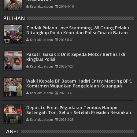
Kepriaktual.com
2018-4-10
PILIHAN
Tindak Pidana Love Scamming, 88 Orang Pelaku
Ditangkap Polda Kepri dan Polisi Cina di Batam
Kepriaktual.com
2023-8-31
Pasutri Gasak 2 Unit Sepeda Motor Berhasil di
Ringkus Polisi
Kepriaktual.com
2023-7-27
Wakil Kepala BP Batam Hadiri Entry Meeting BPK,
Komitmen Wujudkan Pengelolaan Keuangan
Transparan dan Akuntabel
Kepriaktual.com
2025-3-4
Deposito Emas Pegadaian Tembus Hampir
Setengah Ton, Sehari Setelah Presiden Resmikan
Bank Emas
Kepriaktual.com
2025-2-28
LABEL