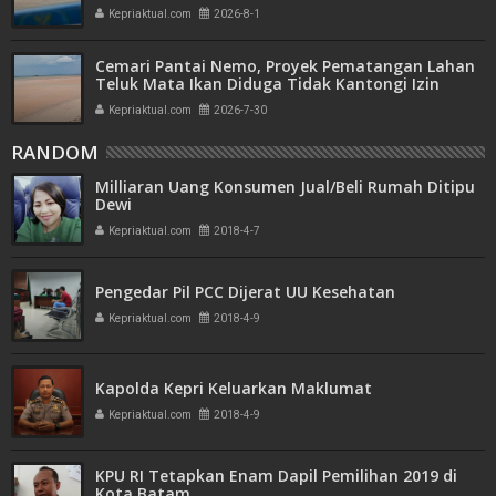
Mitra Usaha Properti
Kepriaktual.com
2026-8-1
Cemari Pantai Nemo, Proyek Pematangan Lahan
Teluk Mata Ikan Diduga Tidak Kantongi Izin
Amdal
Kepriaktual.com
2026-7-30
RANDOM
Milliaran Uang Konsumen Jual/Beli Rumah Ditipu
Dewi
Kepriaktual.com
2018-4-7
Pengedar Pil PCC Dijerat UU Kesehatan
Kepriaktual.com
2018-4-9
Kapolda Kepri Keluarkan Maklumat
Kepriaktual.com
2018-4-9
KPU RI Tetapkan Enam Dapil Pemilihan 2019 di
Kota Batam