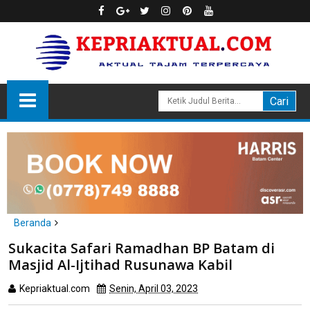
Beranda
Batam
Sukacita Safari Ramadhan BP Batam di
Sukacita Safari Ramadhan BP Batam di Masjid Al-Ijtihad
Masjid Al-Ijtihad Rusunawa Kabil
Rusunawa Kabil
Kepriaktual.com
Senin, April 03, 2023
Dibaca
kali