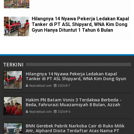
Hilangnya 14 Nyawa Pekerja Ledakan Kapal
Tanker di PT ASL Shipyard, WNA Kim Dong
Gyun Hanya Dituntut 1 Tahun 6 Bulan
TERKINI
Hilangnya 14 Nyawa Pekerja Ledakan Kapal
Tanker di PT ASL Shipyard, WNA Kim Dong Gyun
Hanya Dituntut 1 Tahun 6 Bulan
Kepriaktual.com
2026-8-7
Hakim PN Batam Vonis 3 Terdakwa Berbeda -
Beda, Fahrurazi Muazamsyah 8 Bulan, Azzah
Azzurah dan Risma Divonis 2 Tahun 6 Bulan
Kepriaktual.com
2026-8-6
BNN Gerebek Pabrik Narkoba Cair di Ruko Milik
AHr, Alphard Disita Terdaftar Atas Nama PT