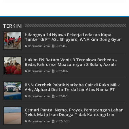
TERKINI
Hilangnya 14 Nyawa Pekerja Ledakan Kapal
Tanker di PT ASL Shipyard, WNA Kim Dong Gyun
Hanya Dituntut 1 Tahun 6 Bulan
Kepriaktual.com
2026-8-7
Hakim PN Batam Vonis 3 Terdakwa Berbeda -
Beda, Fahrurazi Muazamsyah 8 Bulan, Azzah
Azzurah dan Risma Divonis 2 Tahun 6 Bulan
Kepriaktual.com
2026-8-6
BNN Gerebek Pabrik Narkoba Cair di Ruko Milik
AHr, Alphard Disita Terdaftar Atas Nama PT
Mitra Usaha Properti
Kepriaktual.com
2026-8-1
Cemari Pantai Nemo, Proyek Pematangan Lahan
Teluk Mata Ikan Diduga Tidak Kantongi Izin
Amdal
Kepriaktual.com
2026-7-30