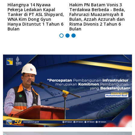
Hilangnya 14 Nyawa
Hakim PN Batam Vonis 3
B
r
Pekerja Ledakan Kapal
Terdakwa Berbeda - Beda,
N
Tanker di PT ASL Shipyard,
Fahrurazi Muazamsyah 8
A
an
WNA Kim Dong Gyun
Bulan, Azzah Azzurah dan
T
Hanya Dituntut 1 Tahun 6
Risma Divonis 2 Tahun 6
M
Bulan
Bulan