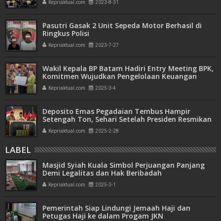
Kepriaktual.com
2023-8-31
Pasutri Gasak 2 Unit Sepeda Motor Berhasil di
Ringkus Polisi
Kepriaktual.com
2023-7-27
Wakil Kepala BP Batam Hadiri Entry Meeting BPK,
Komitmen Wujudkan Pengelolaan Keuangan
Transparan dan Akuntabel
Kepriaktual.com
2025-3-4
Deposito Emas Pegadaian Tembus Hampir
Setengah Ton, Sehari Setelah Presiden Resmikan
Bank Emas
Kepriaktual.com
2025-2-28
LABEL
Masjid Syiah Kuala Simbol Perjuangan Panjang
Demi Legalitas dan Hak Beribadah
Kepriaktual.com
2025-3-1
Pemerintah Siap Lindungi Jemaah Haji dan
Petugas Haji ke dalam Progam JKN