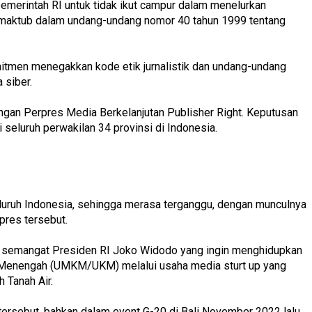
emerintah RI untuk tidak ikut campur dalam menelurkan
termaktub dalam undang-undang nomor 40 tahun 1999 tentang
tmen menegakkan kode etik jurnalistik dan undang-undang
 siber.
an Perpres Media Berkelanjutan Publisher Right. Keputusan
 seluruh perwakilan 34 provinsi di Indonesia.
uruh Indonesia, sehingga merasa terganggu, dengan munculnya
rpres tersebut.
n semangat Presiden RI Joko Widodo yang ingin menghidupkan
 Menengah (UMKM/UKM) melalui usaha media sturt up yang
h Tanah Air.
ersebut, bahkan dalam event G-20 di Bali November 2022 lalu,