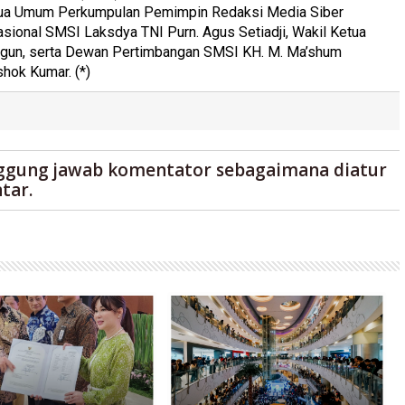
Ketua Umum Perkumpulan Pemimpin Redaksi Media Siber
sional SMSI Laksdya TNI Purn. Agus Setiadji, Wakil Ketua
gun, serta Dewan Pertimbangan SMSI KH. M. Ma’shum
shok Kumar. (*)
ggung jawab komentator sebagaimana diatur
tar.