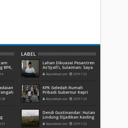
ebaran Usai, Emas Pegadaian
Dewan Pers Nyatakan HCB T
aleri 24 Laris Manis Diburu
Punya Legal Standing Lagi, 
asyarakat
PWI Zulmansyah Sekedang
Berterima Kasih
LABEL
atam
Lahan Dikuasai Pesantren
g BPK,
As'Syafi'i, Sulaiman: Saya
an
Minta Ganti Rugi
3-4
Kepriaktual.com
2019-7-22
ngan
adaian
KPK Geledah Rumah
tengah
Pribadi Gubernur Kepri
h
Nonaktif, Staf dan Kantor
2-28
Kepriaktual.com
2019-7-23
 Bank
Dishub
Dendi Gustinandar: Hutan
ng
Lindung Dijadikan Kavling
olda
Udah Ditangani
8-31
Kepriaktual.com
2019-7-22
a di
Kementrian LHK