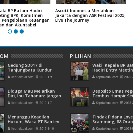
ala BP Batam Hadiri
Ascott Indonesia Meriahkan
L
eting BPK, Komitmen
Jakarta dengan ASR Festival 2025,
G
 Pengelolaan Keuangan
Live The Journey
M
an dan Akuntabel
DOM
PILIHAN
Gedung SD017 di
Wakil Kepala BP B
Tanjungbatu Kundur
Hadiri Entry Meetin
Diresmikan Aunur Rafiq
Komitmen Wujudk
Kepriaktual.com
2019-1-9
Kepriaktual.com
2025-
Pengelolaan Keua
Transparan dan
Akuntabel
Diduga Mau Melarikan
Deposito Emas Peg
Diri, Ibu Tahanan: Jangan
Tembus Hampir Se
Pukuli Anak Saya Lagi
Ton, Sehari Setela
Kepriaktual.com
2019-1-7
Kepriaktual.com
2025-
Presiden Resmikan
Emas
Menunggu Keadilan
Tindak Pidana Love
Hukum, Waka PT Banten
Scamming, 88 Ora
Tangani Perkara Erlina di
Pelaku Ditangkap P
Kepriaktual.com
2019-1-10
Kepriaktual.com
2023-
PT Pekanbaru
Kepri dan Polisi Cin