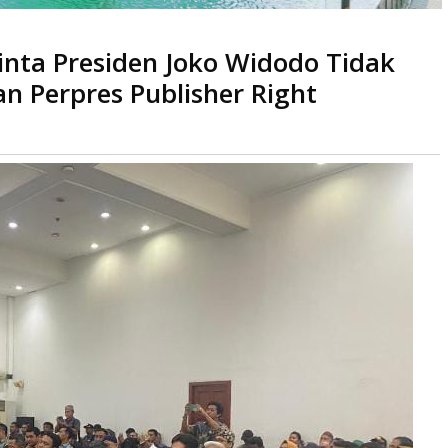
inta Presiden Joko Widodo Tidak
do Tidak Menandatangani Rancangan Perpres Publisher Right
 Perpres Publisher Right
a
kali