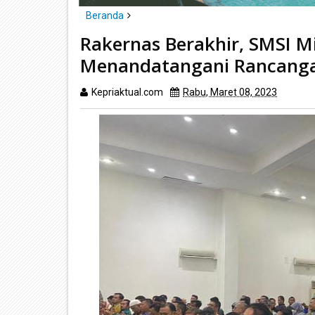
Beranda
Daerah
nasional
Rakernas Berakhir, SMSI M
Rakernas Berakhir, SMSI Minta Presiden Joko Wido
Menandatangani Rancangan
Kepriaktual.com
Rabu, Maret 08, 2023
Dibac