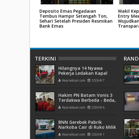
an Batam yang
Deposito Emas Pegadaian
Wakil Kep
ammad Rudi di
Tembus Hampir Setengah Ton,
Entry Me
Sehari Setelah Presiden Resmikan
Wujudkan
Bank Emas
Transpar
TERKINI
RAN
Hilangnya 14 Nyawa
Pekerja Ledakan Kapal
Tanker di PT ASL Shipyard,
Kepriaktual.com
2026-8-7
WNA Kim Dong Gyun
Hanya Dituntut 1 Tahun 6
Bulan
Hakim PN Batam Vonis 3
Terdakwa Berbeda - Beda,
Fahrurazi Muazamsyah 8
Kepriaktual.com
2026-8-6
Bulan, Azzah Azzurah dan
Risma Divonis 2 Tahun 6
Bulan
BNN Gerebek Pabrik
Narkoba Cair di Ruko Milik
AHr, Alphard Disita
Kepriaktual.com
2026-8-1
Terdaftar Atas Nama PT