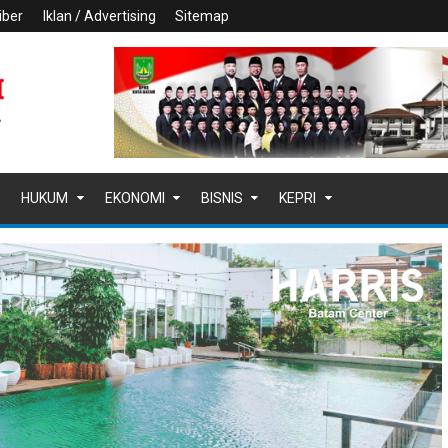
iber
Iklan / Advertising
Sitemap
HUKUM
EKONOMI
BISNIS
KEPRI