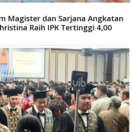
m Magister dan Sarjana Angkatan
katan 18 Jalani Wisuda, Natalia Christina Raih IPK Tertinggi 4,00
hristina Raih IPK Tertinggi 4,00
aca
kali