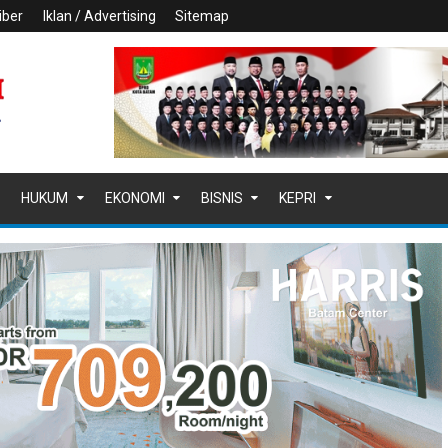
iber
Iklan / Advertising
Sitemap
HUKUM
EKONOMI
BISNIS
KEPRI