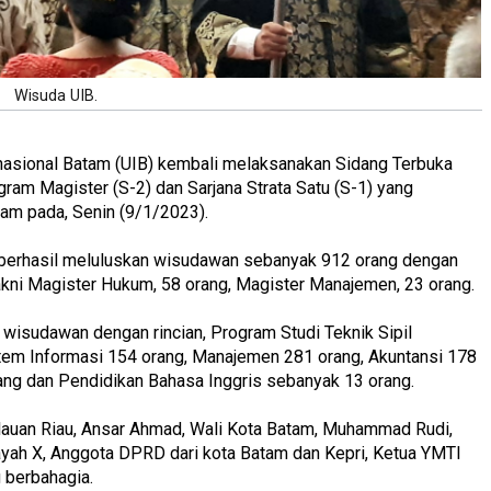
Wisuda UIB.
ernasional Batam (UIB) kembali melaksanakan Sidang Terbuka
ram Magister (S-2) dan Sarjana Strata Satu (S-1) yang
tam pada, Senin (9/1/2023).
B) berhasil meluluskan wisudawan sebanyak 912 orang dengan
akni Magister Hukum, 58 orang, Magister Manajemen, 23 orang.
wisudawan dengan rincian, Program Studi Teknik Sipil
stem Informasi 154 orang, Manajemen 281 orang, Akuntansi 178
rang dan Pendidikan Bahasa Inggris sebanyak 13 orang.
ulauan Riau, Ansar Ahmad, Wali Kota Batam, Muhammad Rudi,
layah X, Anggota DPRD dari kota Batam dan Kepri, Ketua YMTI
 berbahagia.