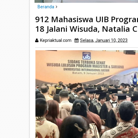
Beranda
Batam
912 Mahasiswa UIB Progra
912 Mahasiswa UIB Program Magister dan Sarjana Ang
18 Jalani Wisuda, Natalia C
Kepriaktual.com
Selasa, Januari 10, 2023
Dib