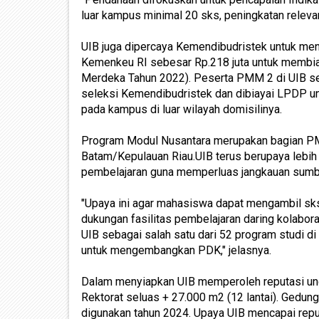
luar kampus minimal 20 sks, peningkatan relev
UIB juga dipercaya Kemendibudristek untuk m
Kemenkeu RI sebesar Rp.218 juta untuk membi
Merdeka Tahun 2022). Peserta PMM 2 di UIB seb
seleksi Kemendibudristek dan dibiayai LPDP u
pada kampus di luar wilayah domisilinya.
Program Modul Nusantara merupakan bagian P
Batam/Kepulauan Riau.UIB terus berupaya lebih 
pembelajaran guna memperluas jangkauan sumbe
"Upaya ini agar mahasiswa dapat mengambil sks 
dukungan fasilitas pembelajaran daring kolabora
UIB sebagai salah satu dari 52 program studi 
untuk mengembangkan PDK," jelasnya.
Dalam menyiapkan UIB memperoleh reputasi ung
Rektorat seluas + 27.000 m2 (12 lantai). Gedung
digunakan tahun 2024. Upaya UIB mencapai rep