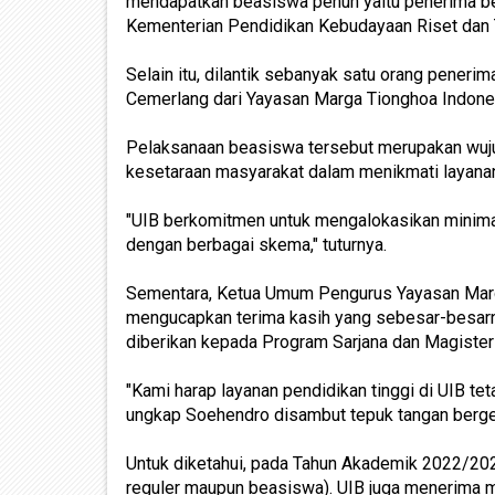
mendapatkan beasiswa penuh yaitu penerima bea
Kementerian Pendidikan Kebudayaan Riset dan 
Selain itu, dilantik sebanyak satu orang pener
Cemerlang dari Yayasan Marga Tionghoa Indone
Pelaksanaan beasiswa tersebut merupakan wujud
kesetaraan masyarakat dalam menikmati layanan 
"UIB berkomitmen untuk mengalokasikan minima
dengan berbagai skema," tuturnya.
Sementara, Ketua Umum Pengurus Yayasan Marg
mengucapkan terima kasih yang sebesar-besarn
diberikan kepada Program Sarjana dan Magister
"Kami harap layanan pendidikan tinggi di UIB t
ungkap Soehendro disambut tepuk tangan bergemu
Untuk diketahui, pada Tahun Akademik 2022/202
reguler maupun beasiswa). UIB juga menerima m