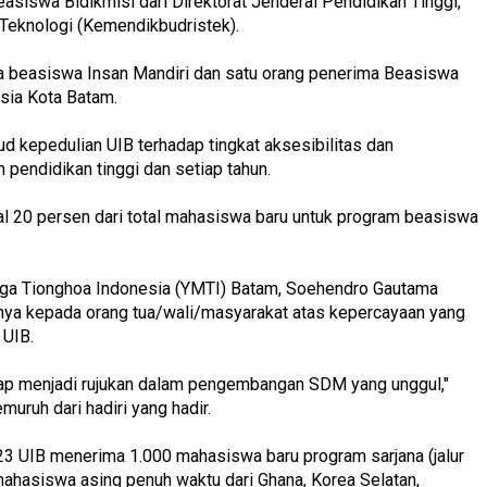
siswa Bidikmisi dari Direktorat Jenderal Pendidikan Tinggi,
Teknologi (Kemendikbudristek).
ima beasiswa Insan Mandiri dan satu orang penerima Beasiswa
sia Kota Batam.
 kepedulian UIB terhadap tingkat aksesibilitas dan
pendidikan tinggi dan setiap tahun.
l 20 persen dari total mahasiswa baru untuk program beasiswa
a Tionghoa Indonesia (YMTI) Batam, Soehendro Gautama
ya kepada orang tua/wali/masyarakat atas kepercayaan yang
 UIB.
etap menjadi rujukan dalam pengembangan SDM yang unggul,"
ruh dari hadiri yang hadir.
3 UIB menerima 1.000 mahasiswa baru program sarjana (jalur
ahasiswa asing penuh waktu dari Ghana, Korea Selatan,