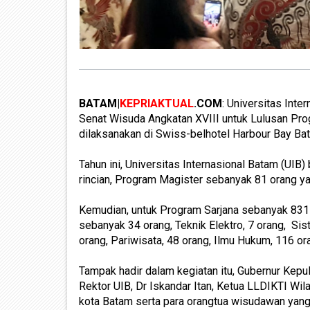
BATAM|
KEPRIAKTUAL
.COM
: Universitas Int
Senat Wisuda Angkatan XVIII untuk Lulusan Prog
dilaksanakan di Swiss-belhotel Harbour Bay Ba
Tahun ini, Universitas Internasional Batam (UI
rincian, Program Magister sebanyak 81 orang y
Kemudian, untuk Program Sarjana sebanyak 831 
sebanyak 34 orang, Teknik Elektro, 7 orang, Si
orang, Pariwisata, 48 orang, Ilmu Hukum, 116 o
Tampak hadir dalam kegiatan itu, Gubernur Kep
Rektor UIB, Dr Iskandar Itan, Ketua LLDIKTI Wi
kota Batam serta para orangtua wisudawan yang