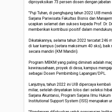
diproyeksikan 73 persen dosen dengan jabatan
"Puji Tuhan, di penghujung tahun 2022 UIB men
Sarjana Pariwisata Fakultas Bisnis dan Manajem
ucapkan selamat dan sukses kepada Prof. Dr. Dr
memberikan kontribusi positif dalam mendukung 
Dikatakannya, selama tahun 2022 tercatat 246 m
di luar kampus (setara maksimum 40 sks), baik 
secara mandiri (KM Mandiri).
Program MBKM yang paling diminati adalah maga
kewirausahaan, proyek di desa, kampus mengaja
sebagai Dosen Pembimbing Lapangan/DPL.
Lanjutnya, tahun 2022 ini UIB dipercaya kembal
miliar, setelah dinyatakan lolos dari seleksi
Sarjana Akuntansi, Program Sarjana Ilmu Huku
Institutional Support System (ISS) merupakan 
"Pendanaan difokuskan untuk pencapaian Indik