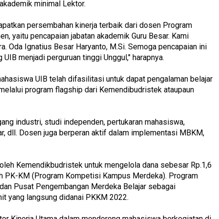
 akademik minimal Lektor.
dapatkan persembahan kinerja terbaik dari dosen Program
en, yaitu pencapaian jabatan akademik Guru Besar. Kami
a. Oda Ignatius Besar Haryanto, M.Si. Semoga pencapaian ini
UIB menjadi perguruan tinggi Unggul," harapnya.
ahasiswa UIB telah difasilitasi untuk dapat pengalaman belajar
melalui program flagship dari Kemendibudristek ataupaun
ng industri, studi independen, pertukaran mahasiswa,
r, dll. Dosen juga berperan aktif dalam implementasi MBKM,
i oleh Kemendikbudristek untuk mengelola dana sebesar Rp.1,6
 hibah PK-KM (Program Kompetisi Kampus Merdeka). Program
m dan Pusat Pengembangan Merdeka Belajar sebagai
unit yang langsung didanai PKKM 2022.
ator Kinerja Utama dalam mendorong mahasiswa berkegiatan di