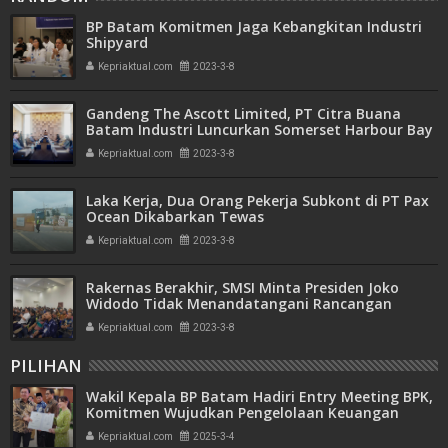
BP Batam Komitmen Jaga Kebangkitan Industri
Shipyard
Kepriaktual.com
2023-3-8
Gandeng The Ascott Limited, PT Citra Buana
Batam Industri Luncurkan Somerset Harbour Bay
Kepriaktual.com
2023-3-8
Laka Kerja, Dua Orang Pekerja Subkont di PT Pax
Ocean Dikabarkan Tewas
Kepriaktual.com
2023-3-8
Rakernas Berakhir, SMSI Minta Presiden Joko
Widodo Tidak Menandatangani Rancangan
Perpres Publisher Right
Kepriaktual.com
2023-3-8
PILIHAN
Wakil Kepala BP Batam Hadiri Entry Meeting BPK,
Komitmen Wujudkan Pengelolaan Keuangan
Transparan dan Akuntabel
Kepriaktual.com
2025-3-4