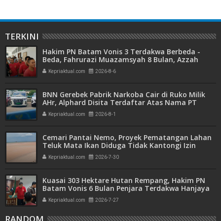
TERKINI
Hakim PN Batam Vonis 3 Terdakwa Berbeda -
Beda, Fahrurazi Muazamsyah 8 Bulan, Azzah
Azzurah dan Risma Divonis 2 Tahun 6 Bulan
Kepriaktual.com
2026-8-6
BNN Gerebek Pabrik Narkoba Cair di Ruko Milik
AHr, Alphard Disita Terdaftar Atas Nama PT
Mitra Usaha Properti
Kepriaktual.com
2026-8-1
Cemari Pantai Nemo, Proyek Pematangan Lahan
Teluk Mata Ikan Diduga Tidak Kantongi Izin
Amdal
Kepriaktual.com
2026-7-30
Kuasai 303 Hektare Hutan Rempang, Hakim PN
Batam Vonis 6 Bulan Penjara Terdakwa Hanjaya
Kepriaktual.com
2026-7-27
RANDOM