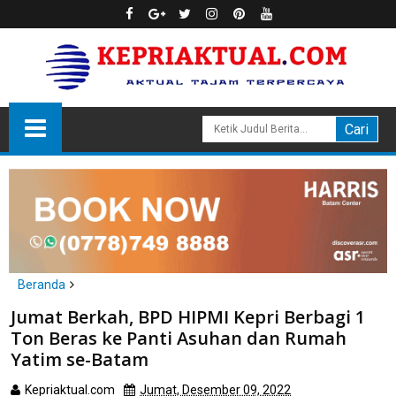
Beranda
Batam
Jumat Berkah, BPD HIPMI Kepri Berbagi 1
Jumat Berkah, BPD HIPMI Kepri Berbagi 1 Ton Beras ke Panti
Ton Beras ke Panti Asuhan dan Rumah
Asuhan dan Rumah Yatim se-Batam
Yatim se-Batam
Kepriaktual.com
Jumat, Desember 09, 2022
Dibaca
kali