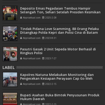
Deposito Emas Pegadaian Tembus Hampir
Setengah Ton, Sehari Setelah Presiden Resmikan
Bank Emas
Kepriaktual.com
2025-2-28
Tindak Pidana Love Scamming, 88 Orang Pelaku
Ditangkap Polda Kepri dan Polisi Cina di Batam
Kepriaktual.com
2023-8-31
Pasutri Gasak 2 Unit Sepeda Motor Berhasil di
Ringkus Polisi
Kepriaktual.com
2023-7-27
LABEL
Kapolres Natuna Melakukan Monitoring dan
Pengecekan Kesiapan Perayaan Cap Go Meh
Tahun 2022 di Kota Tua Penagi
Kepriaktual.com
2022-2-15
Bupati Asahan Buka Bimtek Penyusunan Produk
Hukum Daerah
Kepriaktual.com
2022-2-15