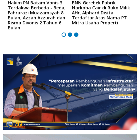
n
Hakim PN Batam Vonis 3
BNN Gerebek Pabrik
C
Terdakwa Berbeda - Beda,
Narkoba Cair di Ruko Milik
P
Fahrurazi Muazamsyah 8
AHr, Alphard Disita
T
Bulan, Azzah Azzurah dan
Terdaftar Atas Nama PT
T
Risma Divonis 2 Tahun 6
Mitra Usaha Properti
Bulan