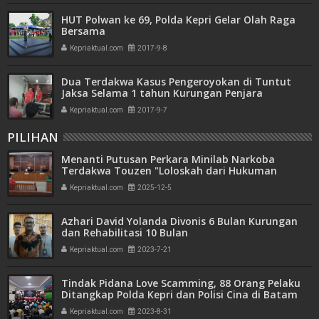
HUT Polwan ke 69, Polda Kepri Gelar Olah Raga
Bersama
Kepriaktual.com
2017-9-8
Dua Terdakwa Kasus Pengeroyokan di Tuntut
Jaksa Selama 1 tahun Kurungan Penjara
Kepriaktual.com
2017-9-7
PILIHAN
Menanti Putusan Perkara Minilab Narkoba
Terdakwa Touzen "Loloskah dari Hukuman
Seumur Hidup atau Mati"
Kepriaktual.com
2025-12-5
Azhari David Yolanda Divonis 6 Bulan Kurungan
dan Rehabilitasi 10 Bulan
Kepriaktual.com
2023-7-21
Tindak Pidana Love Scamming, 88 Orang Pelaku
Ditangkap Polda Kepri dan Polisi Cina di Batam
Kepriaktual.com
2023-8-31