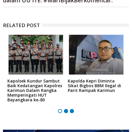
dalam UU ITE. #MariBijakBerkomentar.
RELATED POST
Kapolsek Kundur Sambut
Kapolda Kepri Diminta
A
bi
Baik Kedatangan Kapolres
Sikat Bigbos BBM Ilegal di
S
Karimun Dalam Rangka
Parit Rampak Karimun
A
Memperingati HUT
P
Bayangkara ke-80
K