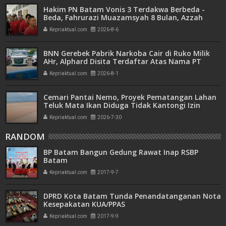
Hakim PN Batam Vonis 3 Terdakwa Berbeda -
Beda, Fahrurazi Muazamsyah 8 Bulan, Azzah
Azzurah dan Risma Divonis 2 Tahun 6 Bulan
Kepriaktual.com
2026-8-6
BNN Gerebek Pabrik Narkoba Cair di Ruko Milik
AHr, Alphard Disita Terdaftar Atas Nama PT
Mitra Usaha Properti
Kepriaktual.com
2026-8-1
Cemari Pantai Nemo, Proyek Pematangan Lahan
Teluk Mata Ikan Diduga Tidak Kantongi Izin
Amdal
Kepriaktual.com
2026-7-30
RANDOM
BP Batam Bangun Gedung Rawat Inap RSBP
Batam
Kepriaktual.com
2017-9-7
DPRD Kota Batam Tunda Penandatanganan Nota
Kesepakatan KUA/PPAS
Kepriaktual.com
2017-9-9