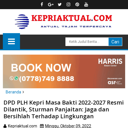
Beranda
Batam
DPD PLH Kepri Masa Bakti 2022-2027 Resmi
DPD PLH Kepri Masa Bakti 2022-2027 Resmi Dilantik, Sturman
Dilantik, Sturman Panjaitan: Jaga dan
Panjaitan: Jaga dan Bersihlah Terhadap Lingkungan
Bersihlah Terhadap Lingkungan
Kepriaktual.com
Minggu, Oktober 09, 2022
Dibaca
kali