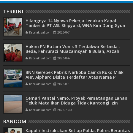
TERKINI
Hilangnya 14 Nyawa Pekerja Ledakan Kapal
Tanker di PT ASL Shipyard, WNA Kim Dong Gyun
Hanya Dituntut 1 Tahun 6 Bulan
Kepriaktual.com
2026-8-7
Hakim PN Batam Vonis 3 Terdakwa Berbeda -
Beda, Fahrurazi Muazamsyah 8 Bulan, Azzah
Azzurah dan Risma Divonis 2 Tahun 6 Bulan
Kepriaktual.com
2026-8-6
BNN Gerebek Pabrik Narkoba Cair di Ruko Milik
AHr, Alphard Disita Terdaftar Atas Nama PT
Mitra Usaha Properti
Kepriaktual.com
2026-8-1
Cemari Pantai Nemo, Proyek Pematangan Lahan
Teluk Mata Ikan Diduga Tidak Kantongi Izin
Amdal
Kepriaktual.com
2026-7-30
RANDOM
Kapolri Instruksikan Setiap Polda, Polres Berantas