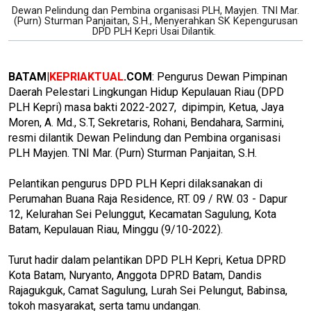
Dewan Pelindung dan Pembina organisasi PLH, Mayjen. TNI Mar.
(Purn) Sturman Panjaitan, S.H., Menyerahkan SK Kepengurusan
DPD PLH Kepri Usai Dilantik.
BATAM|
KEPRIAKTUAL
.COM
: Pengurus Dewan Pimpinan
Daerah Pelestari Lingkungan Hidup Kepulauan Riau (DPD
PLH Kepri) masa bakti 2022-2027, dipimpin, Ketua, Jaya
Moren, A. Md., S.T, Sekretaris, Rohani, Bendahara, Sarmini,
resmi dilantik Dewan Pelindung dan Pembina organisasi
PLH Mayjen. TNI Mar. (Purn) Sturman Panjaitan, S.H.
Pelantikan pengurus DPD PLH Kepri dilaksanakan di
Perumahan Buana Raja Residence, RT. 09 / RW. 03 - Dapur
12, Kelurahan Sei Pelunggut, Kecamatan Sagulung, Kota
Batam, Kepulauan Riau, Minggu (9/10-2022).
Turut hadir dalam pelantikan DPD PLH Kepri, Ketua DPRD
Kota Batam, Nuryanto, Anggota DPRD Batam, Dandis
Rajagukguk, Camat Sagulung, Lurah Sei Pelungut, Babinsa,
tokoh masyarakat, serta tamu undangan.