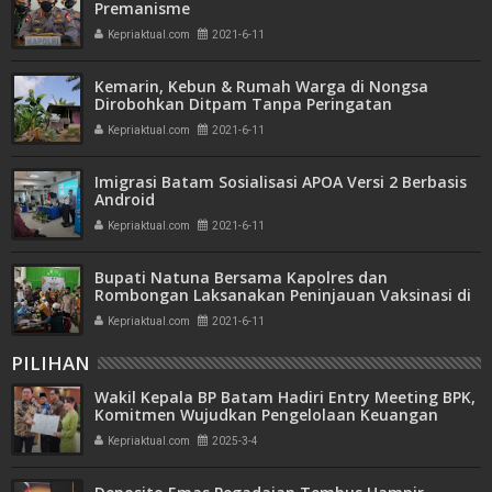
Premanisme
Kepriaktual.com
2021-6-11
Kemarin, Kebun & Rumah Warga di Nongsa
Dirobohkan Ditpam Tanpa Peringatan
Kepriaktual.com
2021-6-11
Imigrasi Batam Sosialisasi APOA Versi 2 Berbasis
Android
Kepriaktual.com
2021-6-11
Bupati Natuna Bersama Kapolres dan
Rombongan Laksanakan Peninjauan Vaksinasi di
Kecamatan Serasan
Kepriaktual.com
2021-6-11
PILIHAN
Wakil Kepala BP Batam Hadiri Entry Meeting BPK,
Komitmen Wujudkan Pengelolaan Keuangan
Transparan dan Akuntabel
Kepriaktual.com
2025-3-4