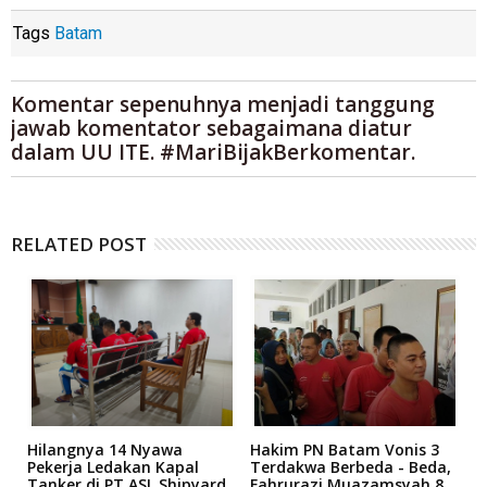
Tags
Batam
Komentar sepenuhnya menjadi tanggung
jawab komentator sebagaimana diatur
dalam UU ITE. #MariBijakBerkomentar.
RELATED POST
Hilangnya 14 Nyawa
Hakim PN Batam Vonis 3
B
r
Pekerja Ledakan Kapal
Terdakwa Berbeda - Beda,
N
Tanker di PT ASL Shipyard,
Fahrurazi Muazamsyah 8
A