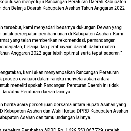
n keputusan menyetujui Rancangan Peraturan Daerah Kabupaten
n dan Belanja Daerah Kabupaten Asahan Tahun Anggaran 2022
rah tersebut, kami menyadari besarnya dukungan Dewan yang
n untuk percepatan pembangunan di Kabupaten Asahan. Kami
ormat yang telah memberikan rekomendasi, pemandangan
 pendapatan, belanja dan pembiayaan daerah dalam materi
un Anggaran 2022 agar lebih optimal serta tepat sasaran,”
mengatakan, kami akan menyampaikan Rancangan Peraturan
uk proses evaluasi dalam rangka menyelaraskan antara
untuk meneliti apakah Rancangan Peraturan Daerah ini tidak
 dan/atau Peraturan daerah lainnya.
an berita acara persetujuan bersama antara Bupati Asahan yang
PRD Kabupaten Asahan dan Wakil Ketua DPRD Kabupaten Asahan
abupaten Asahan dan tamu undangan lainnya.
 sebelum Perubahan APBD Rp. 1.629.553.867.729 setelah