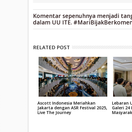
Komentar sepenuhnya menjadi tan
dalam UU ITE. #MariBijakBerkomen
RELATED POST
egadaian
Ascott Indonesia Meriahkan
Lebaran 
etengah Ton,
Jakarta dengan ASR Festival 2025,
Galeri 24
esiden Resmikan
Live The Journey
Masyara