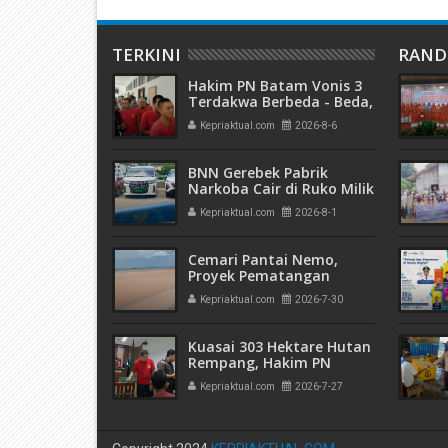
TERKINI
RAN
Hakim PN Batam Vonis 3
Terdakwa Berbeda - Beda,
Fahrurazi Muazamsyah 8
Kepriaktual.com
2026-8-6
Bulan, Azzah Azzurah dan
Risma Divonis 2 Tahun 6
Bulan
BNN Gerebek Pabrik
Narkoba Cair di Ruko Milik
AHr, Alphard Disita
Kepriaktual.com
2026-8-1
Terdaftar Atas Nama PT
Mitra Usaha Properti
Cemari Pantai Nemo,
Proyek Pematangan
Lahan Teluk Mata Ikan
Kepriaktual.com
2026-7-30
Diduga Tidak Kantongi
Izin Amdal
Kuasai 303 Hektare Hutan
Rempang, Hakim PN
Batam Vonis 6 Bulan
Kepriaktual.com
2026-7-27
Penjara Terdakwa
Hanjaya