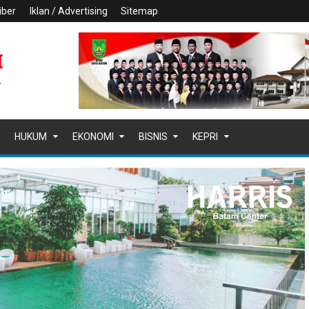
iber
Iklan / Advertising
Sitemap
HUKUM
EKONOMI
BISNIS
KEPRI