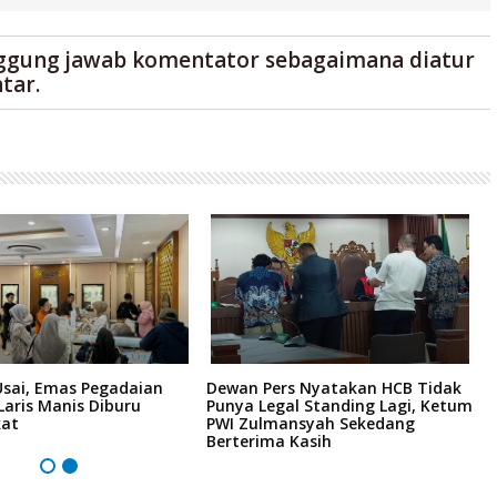
ggung jawab komentator sebagaimana diatur
tar.
Usai, Emas Pegadaian
Dewan Pers Nyatakan HCB Tidak
P
 Laris Manis Diburu
Punya Legal Standing Lagi, Ketum
B
kat
PWI Zulmansyah Sekedang
P
Berterima Kasih
H