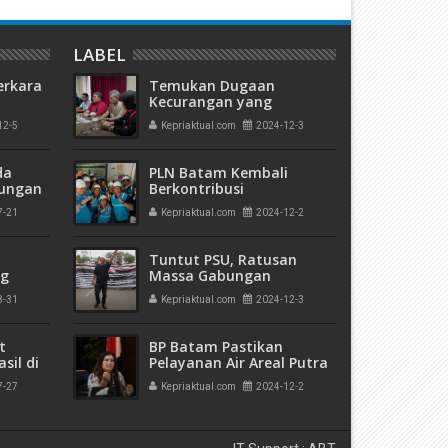
LABEL
erkara
Temukan Dugaan
Kecurangan yang
Terstruktur, Sistematis,
12-5
Kepriaktual.com
2024-12-3
kuman
dan Masif di Pilkada
 Mati"
Batam, Tim NADI Siapkan
Laporan ke MK
da
PLN Batam Kembali
rungan
Berkontribusi
 Bulan
Memperkuat Sistem
7-21
Kepriaktual.com
2024-12-2
Kelistrikan di Sulawesi
Tuntut PSU, Ratusan
ng
Massa Gabungan
olda
Kelompok Masyarakat
8-31
Kepriaktual.com
2024-12-3
a di
Geruduk Bawaslu Kota
Batam
t
BP Batam Pastikan
sil di
Pelayanan Air Areal Putra
Jaya Tetap Maksimal
7-27
Kepriaktual.com
2024-12-2