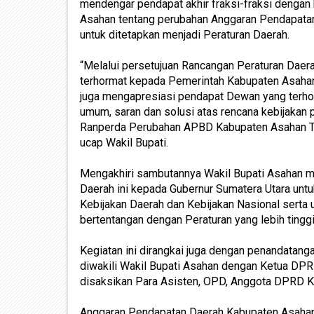
mendengar pendapat akhir fraksi-fraksi denga
Asahan tentang perubahan Anggaran Pendapata
untuk ditetapkan menjadi Peraturan Daerah.
“Melalui persetujuan Rancangan Peraturan Dae
terhormat kepada Pemerintah Kabupaten Asaha
juga mengapresiasi pendapat Dewan yang terh
umum, saran dan solusi atas rencana kebijakan
Ranperda Perubahan APBD Kabupaten Asahan Tah
ucap Wakil Bupati.
Mengakhiri sambutannya Wakil Bupati Asahan 
Daerah ini kepada Gubernur Sumatera Utara unt
Kebijakan Daerah dan Kebijakan Nasional serta 
bertentangan dengan Peraturan yang lebih tinggi
Kegiatan ini dirangkai juga dengan penandatang
diwakili Wakil Bupati Asahan dengan Ketua D
disaksikan Para Asisten, OPD, Anggota DPRD K
Anggaran Pendapatan Daerah Kabupaten Asahan