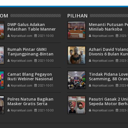
DOM
PILIHAN
DWP Galus Adakan
Menanti Putusan P
Pelatihan Table Manner
Minilab Narkoba
Terdakwa Touzen
Kepriaktual.com
2021-10-30
Kepriaktual.com
2025-
"Loloskah dari Hu
Seumur Hidup atau
Rumah Pintar GMKI
Azhari David Yolan
Tanjungpinang-Bintan
Divonis 6 Bulan Ku
Kembali Dibuka
dan Rehabilitasi 10
Kepriaktual.com
2021-10-30
Kepriaktual.com
2023-
Camat Blang Pegayon
Tindak Pidana Love
Ikuti Webiner Nasional
Scamming, 88 Ora
Literasi Digital
Pelaku Ditangkap P
Kepriaktual.com
2021-10-31
Kepriaktual.com
2023-
Kepri dan Polisi Cin
Batam
Polres Natuna Bagikan
Pasutri Gasak 2 Uni
Masker Gratis Serta
Sepeda Motor Berha
Himbau Pentingnya
Ringkus Polisi
Kepriaktual.com
2021-10-30
Kepriaktual.com
2023-
Prokes Kepada
Masyarakat