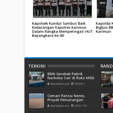
 Hadiri
Kapolsek Kundur Sambut Baik
Kapolda K
'raj Nabi Besar
Kedatangan Kapolres Karimun
Bigbos BB
47 H, di Masjid
Dalam Rangka Memperingati HUT
Karimun
Bayangkara ke-80
TERKINI
RAN
BNN Gerebek Pabrik
Narkoba Cair di Ruko Milik
AHr, Alphard Disita
Kepriaktual.com
2026-8-1
Terdaftar Atas Nama PT
Mitra Usaha Properti
Cemari Pantai Nemo,
Proyek Pematangan
Lahan Teluk Mata Ikan
Kepriaktual.com
2026-7-30
Diduga Tidak Kantongi
Izin Amdal