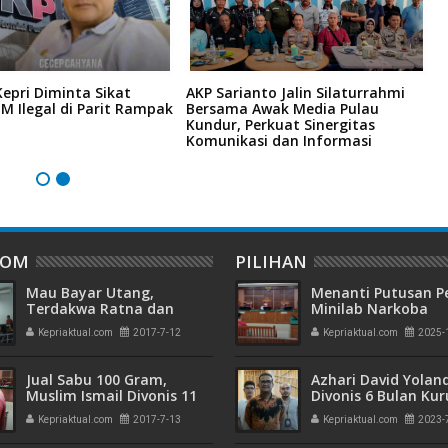
epri Diminta Sikat
AKP Sarianto Jalin Silaturrahmi
H
M Ilegal di Parit Rampak
Bersama Awak Media Pulau
H
Kundur, Perkuat Sinergitas
A
Komunikasi dan Informasi
P
DOM
PILIHAN
Mau Bayar Utang,
Menanti Putusan P
Terdakwa Ratna dan
Minilab Narkoba
Indra Rela Menjadi Kurir
Terdakwa Touzen
Kepriaktual.com
2017-7-12
Kepriaktual.com
2025-
Narkoba
"Loloskah dari Hu
Seumur Hidup atau
Jual Sabu 100 Gram,
Azhari David Yolan
Muslim Ismail Divonis 11
Divonis 6 Bulan Ku
Tahun Penjara
dan Rehabilitasi 10
Kepriaktual.com
2017-7-13
Kepriaktual.com
2023-