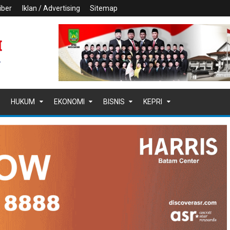
iber
Iklan / Advertising
Sitemap
HUKUM
EKONOMI
BISNIS
KEPRI