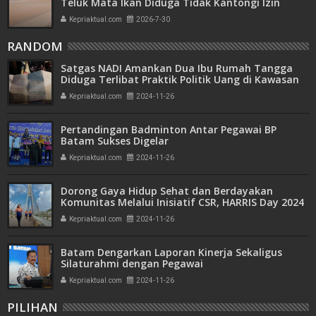
Teluk Mata Ikan Diduga Tidak Kantongi Izin
Amdal
Kepriaktual.com
2026-7-30
RANDOM
Satgas NADI Amankan Dua Ibu Rumah Tangga
Diduga Terlibat Praktik Politik Uang di Kawasan
Marchelia
Kepriaktual.com
2024-11-26
Pertandingan Badminton Antar Pegawai BP
Batam Sukses Digelar
Kepriaktual.com
2024-11-26
Dorong Gaya Hidup Sehat dan Berdayakan
Komunitas Melalui Inisiatif CSR, HARRIS Day 2024
Kembali Digelar
Kepriaktual.com
2024-11-26
Batam Dengarkan Laporan Kinerja Sekaligus
Silaturahmi dengan Pegawai
Kepriaktual.com
2024-11-26
PILIHAN