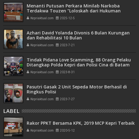
Menanti Putusan Perkara Minilab Narkoba
Terdakwa Touzen "Loloskah dari Hukuman
Seumur Hidup atau Mati"
Kepriaktual.com
2025-12-5
Azhari David Yolanda Divonis 6 Bulan Kurungan
dan Rehabilitasi 10 Bulan
Kepriaktual.com
2023-7-21
Tindak Pidana Love Scamming, 88 Orang Pelaku
Ditangkap Polda Kepri dan Polisi Cina di Batam
Kepriaktual.com
2023-8-31
Pasutri Gasak 2 Unit Sepeda Motor Berhasil di
Ringkus Polisi
Kepriaktual.com
2023-7-27
LABEL
Rakor PPKT Bersama KPK, 2019 MCP Kepri Terbaik
Kepriaktual.com
2020-5-12