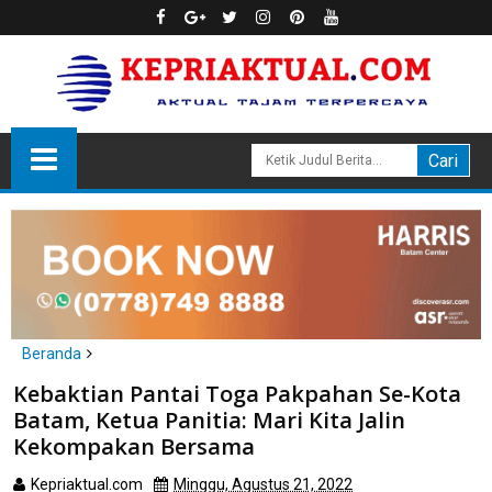
Beranda
Batam
Kebaktian Pantai Toga Pakpahan Se-Kota
Kebaktian Pantai Toga Pakpahan Se-Kota Batam, Ketua Panitia:
Batam, Ketua Panitia: Mari Kita Jalin
Mari Kita Jalin Kekompakan Bersama
Kekompakan Bersama
Kepriaktual.com
Minggu, Agustus 21, 2022
Dibaca
kali