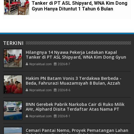
Tanker di PT ASL Shipyard, WNA Kim Dong
Gyun Hanya Dituntut 1 Tahun 6 Bulan
TERKINI
Hilangnya 14 Nyawa Pekerja Ledakan Kapal
Tanker di PT ASL Shipyard, WNA Kim Dong Gyun
Hanya Dituntut 1 Tahun 6 Bulan
Kepriaktual.com
2026-8-7
Hakim PN Batam Vonis 3 Terdakwa Berbeda -
Beda, Fahrurazi Muazamsyah 8 Bulan, Azzah
Azzurah dan Risma Divonis 2 Tahun 6 Bulan
Kepriaktual.com
2026-8-6
BNN Gerebek Pabrik Narkoba Cair di Ruko Milik
AHr, Alphard Disita Terdaftar Atas Nama PT
Mitra Usaha Properti
Kepriaktual.com
2026-8-1
Cemari Pantai Nemo, Proyek Pematangan Lahan