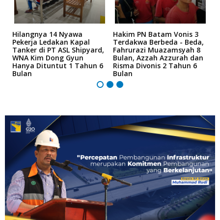
Hilangnya 14 Nyawa
Hakim PN Batam Vonis 3
B
r
Pekerja Ledakan Kapal
Terdakwa Berbeda - Beda,
N
Tanker di PT ASL Shipyard,
Fahrurazi Muazamsyah 8
A
an
WNA Kim Dong Gyun
Bulan, Azzah Azzurah dan
T
Hanya Dituntut 1 Tahun 6
Risma Divonis 2 Tahun 6
M
Bulan
Bulan