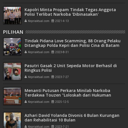
Kapolri Minta Propam Tindak Tegas Anggota
Polisi Terlibat Narkoba 'Dibinasakan'
Kepriaktual.com
2021-4-13
PILIHAN
Tindak Pidana Love Scamming, 88 Orang Pelaku
Ditangkap Polda Kepri dan Polisi Cina di Batam
Kepriaktual.com
2023-8-31
Pasutri Gasak 2 Unit Sepeda Motor Berhasil di
Ringkus Polisi
Kepriaktual.com
2023-7-27
Menanti Putusan Perkara Minilab Narkoba
Terdakwa Touzen "Loloskah dari Hukuman
Seumur Hidup atau Mati"
Kepriaktual.com
2025-12-5
Azhari David Yolanda Divonis 6 Bulan Kurungan
dan Rehabilitasi 10 Bulan
Kepriaktual.com
2023-7-21