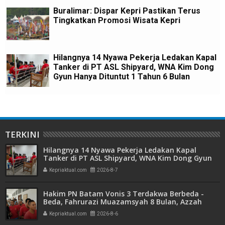
Buralimar: Dispar Kepri Pastikan Terus
Tingkatkan Promosi Wisata Kepri
Hilangnya 14 Nyawa Pekerja Ledakan Kapal
Tanker di PT ASL Shipyard, WNA Kim Dong
Gyun Hanya Dituntut 1 Tahun 6 Bulan
TERKINI
Hilangnya 14 Nyawa Pekerja Ledakan Kapal
Tanker di PT ASL Shipyard, WNA Kim Dong Gyun
Hanya Dituntut 1 Tahun 6 Bulan
Kepriaktual.com
2026-8-7
Hakim PN Batam Vonis 3 Terdakwa Berbeda -
Beda, Fahrurazi Muazamsyah 8 Bulan, Azzah
Azzurah dan Risma Divonis 2 Tahun 6 Bulan
Kepriaktual.com
2026-8-6