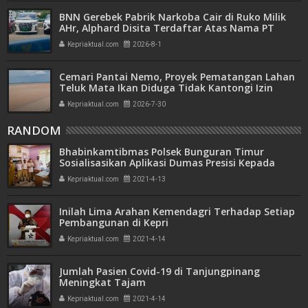
BNN Gerebek Pabrik Narkoba Cair di Ruko Milik
AHr, Alphard Disita Terdaftar Atas Nama PT
Mitra Usaha Properti
Kepriaktual.com
2026-8-1
Cemari Pantai Nemo, Proyek Pematangan Lahan
Teluk Mata Ikan Diduga Tidak Kantongi Izin
Amdal
Kepriaktual.com
2026-7-30
RANDOM
Bhabinkamtibmas Polsek Bunguran Timur
Sosialisasikan Aplikasi Dumas Presisi Kepada
Masyarakat
Kepriaktual.com
2021-4-13
Inilah Lima Arahan Kemendagri Terhadap Setiap
Pembangunan di Kepri
Kepriaktual.com
2021-4-14
Jumlah Pasien Covid-19 di Tanjungpinang
Meningkat Tajam
Kepriaktual.com
2021-4-14