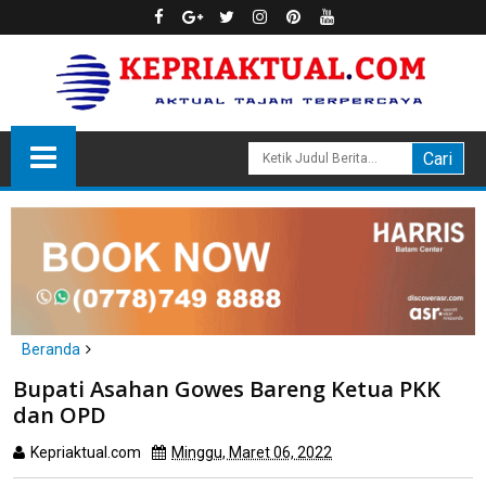
Beranda
Daerah
Bupati Asahan Gowes Bareng Ketua PKK dan OPD
Bupati Asahan Gowes Bareng Ketua PKK
dan OPD
Kepriaktual.com
Minggu, Maret 06, 2022
Dibaca
kali