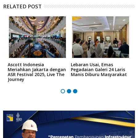
RELATED POST
n
Ascott Indonesia
Lebaran Usai, Emas
D
h
Meriahkan Jakarta dengan
Pegadaian Galeri 24 Laris
T
ASR Festival 2025, Live The
Manis Diburu Masyarakat
S
Journey
Z
B