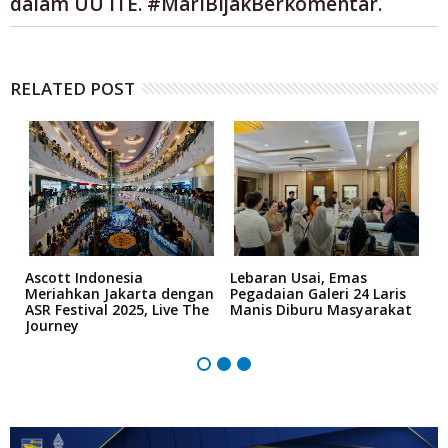
dalam UU ITE. #MariBijakBerkomentar.
RELATED POST
n
Ascott Indonesia
Lebaran Usai, Emas
D
h
Meriahkan Jakarta dengan
Pegadaian Galeri 24 Laris
T
ASR Festival 2025, Live The
Manis Diburu Masyarakat
S
Journey
Z
B