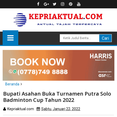
Beranda
Daerah
Bupati Asahan Buka Turnamen Putra Solo
Bupati Asahan Buka Turnamen Putra Solo Badminton Cup
Badminton Cup Tahun 2022
Tahun 2022
Kepriaktual.com
Sabtu, Januari 22, 2022
Dibaca
kali