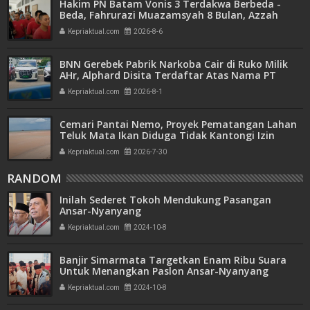
Hakim PN Batam Vonis 3 Terdakwa Berbeda -
Beda, Fahrurazi Muazamsyah 8 Bulan, Azzah
Azzurah dan Risma Divonis 2 Tahun 6 Bulan
Kepriaktual.com
2026-8-6
BNN Gerebek Pabrik Narkoba Cair di Ruko Milik
AHr, Alphard Disita Terdaftar Atas Nama PT
Mitra Usaha Properti
Kepriaktual.com
2026-8-1
Cemari Pantai Nemo, Proyek Pematangan Lahan
Teluk Mata Ikan Diduga Tidak Kantongi Izin
Amdal
Kepriaktual.com
2026-7-30
RANDOM
Inilah Sederet Tokoh Mendukung Pasangan
Ansar-Nyanyang
Kepriaktual.com
2024-10-8
Banjir Simarmata Targetkan Enam Ribu Suara
Untuk Menangkan Paslon Ansar-Nyanyang
Kepriaktual.com
2024-10-8