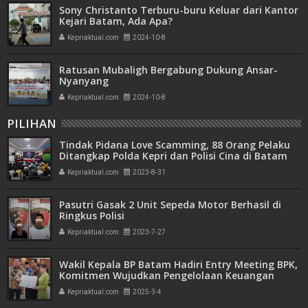
Sony Christanto Terburu-buru Keluar dari Kantor
Kejari Batam, Ada Apa?
Kepriaktual.com
2024-10-8
Ratusan Mubaligh Bergabung Dukung Ansar-
Nyanyang
Kepriaktual.com
2024-10-8
PILIHAN
Tindak Pidana Love Scamming, 88 Orang Pelaku
Ditangkap Polda Kepri dan Polisi Cina di Batam
Kepriaktual.com
2023-8-31
Pasutri Gasak 2 Unit Sepeda Motor Berhasil di
Ringkus Polisi
Kepriaktual.com
2023-7-27
Wakil Kepala BP Batam Hadiri Entry Meeting BPK,
Komitmen Wujudkan Pengelolaan Keuangan
Transparan dan Akuntabel
Kepriaktual.com
2025-3-4