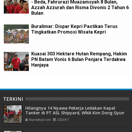
- Beda, Fahrurazi Muazamsyah 8 Bulan,
Azzah Azzurah dan Risma Divonis 2 Tahun 6
Bulan
Buralimar: Dispar Kepri Pastikan Terus
Tingkatkan Promosi Wisata Kepri
Kuasai 303 Hektare Hutan Rempang, Hakim
PN Batam Vonis 6 Bulan Penjara Terdakwa
Hanjaya
TERKINI
Hilangnya 14 Nyawa Pekerja Ledakan Kapal
Tanker di PT ASL Shipyard, WNA Kim Dong Gyun
Hanya Dituntut 1 Tahun 6 Bulan
Kepriaktual.com
2026-8-7